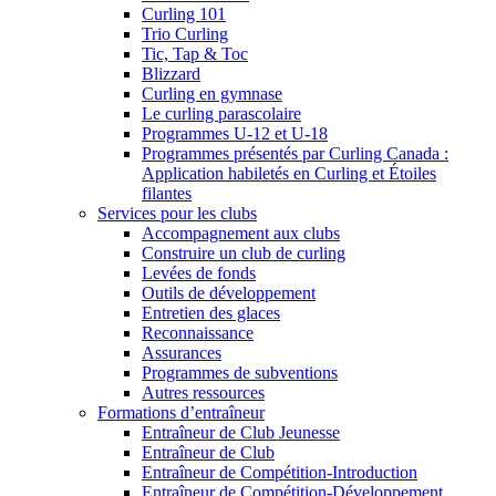
Curling 101
Trio Curling
Tic, Tap & Toc
Blizzard
Curling en gymnase
Le curling parascolaire
Programmes U-12 et U-18
Programmes présentés par Curling Canada :
Application habiletés en Curling et Étoiles
filantes
Services pour les clubs
Accompagnement aux clubs
Construire un club de curling
Levées de fonds
Outils de développement
Entretien des glaces
Reconnaissance
Assurances
Programmes de subventions
Autres ressources
Formations d’entraîneur
Entraîneur de Club Jeunesse
Entraîneur de Club
Entraîneur de Compétition-Introduction
Entraîneur de Compétition-Développement