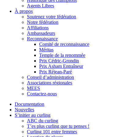
Historique des champions
Agents Libres
À propos
Soutenez votre fédération
Notre fédération
Affiliations
Ambassadeurs
Reconnaissance
Comité de reconnaissance
Méritas
Temple de la renommée
Prix Cédric-Grondin
Prix Asham Entraîneur
Prix Réjean-Paré
Conseil d’administration
Associations régionales
MEES
Contactez-nous
Documentation
Nouvelles
S’initier au curling
ABC du curling
T’es plus curling que tu penses !
Curling 101 entre femmes