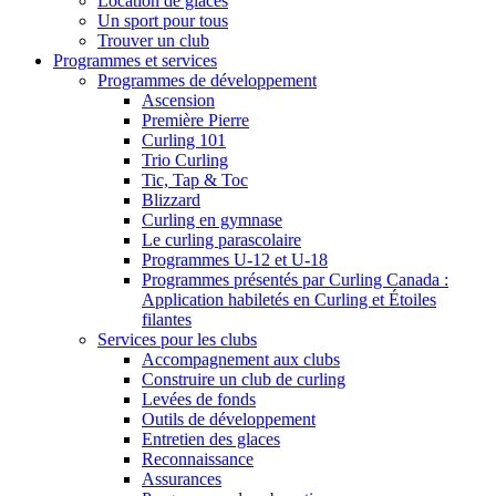
Location de glaces
Un sport pour tous
Trouver un club
Programmes et services
Programmes de développement
Ascension
Première Pierre
Curling 101
Trio Curling
Tic, Tap & Toc
Blizzard
Curling en gymnase
Le curling parascolaire
Programmes U-12 et U-18
Programmes présentés par Curling Canada :
Application habiletés en Curling et Étoiles
filantes
Services pour les clubs
Accompagnement aux clubs
Construire un club de curling
Levées de fonds
Outils de développement
Entretien des glaces
Reconnaissance
Assurances