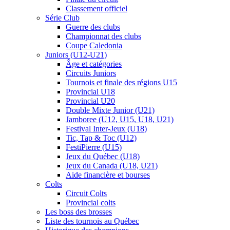
Classement officiel
Série Club
Guerre des clubs
Championnat des clubs
Coupe Caledonia
Juniors (U12-U21)
Âge et catégories
Circuits Juniors
Tournois et finale des régions U15
Provincial U18
Provincial U20
Double Mixte Junior (U21)
Jamboree (U12, U15, U18, U21)
Festival Inter-Jeux (U18)
Tic, Tap & Toc (U12)
FestiPierre (U15)
Jeux du Québec (U18)
Jeux du Canada (U18, U21)
Aide financière et bourses
Colts
Circuit Colts
Provincial colts
Les boss des brosses
Liste des tournois au Québec