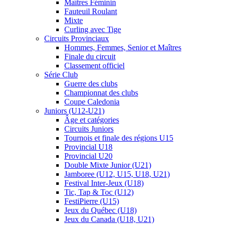
Maîtres Féminin
Fauteuil Roulant
Mixte
Curling avec Tige
Circuits Provinciaux
Hommes, Femmes, Senior et Maîtres
Finale du circuit
Classement officiel
Série Club
Guerre des clubs
Championnat des clubs
Coupe Caledonia
Juniors (U12-U21)
Âge et catégories
Circuits Juniors
Tournois et finale des régions U15
Provincial U18
Provincial U20
Double Mixte Junior (U21)
Jamboree (U12, U15, U18, U21)
Festival Inter-Jeux (U18)
Tic, Tap & Toc (U12)
FestiPierre (U15)
Jeux du Québec (U18)
Jeux du Canada (U18, U21)