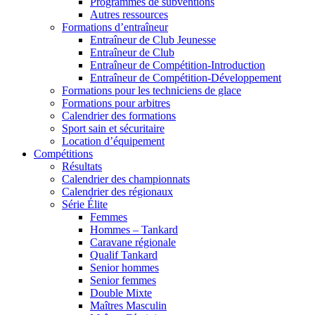
Programmes de subventions
Autres ressources
Formations d’entraîneur
Entraîneur de Club Jeunesse
Entraîneur de Club
Entraîneur de Compétition-Introduction
Entraîneur de Compétition-Développement
Formations pour les techniciens de glace
Formations pour arbitres
Calendrier des formations
Sport sain et sécuritaire
Location d’équipement
Compétitions
Résultats
Calendrier des championnats
Calendrier des régionaux
Série Élite
Femmes
Hommes – Tankard
Caravane régionale
Qualif Tankard
Senior hommes
Senior femmes
Double Mixte
Maîtres Masculin