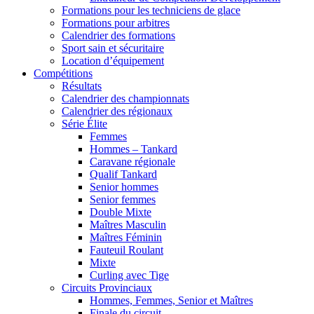
Formations pour les techniciens de glace
Formations pour arbitres
Calendrier des formations
Sport sain et sécuritaire
Location d’équipement
Compétitions
Résultats
Calendrier des championnats
Calendrier des régionaux
Série Élite
Femmes
Hommes – Tankard
Caravane régionale
Qualif Tankard
Senior hommes
Senior femmes
Double Mixte
Maîtres Masculin
Maîtres Féminin
Fauteuil Roulant
Mixte
Curling avec Tige
Circuits Provinciaux
Hommes, Femmes, Senior et Maîtres
Finale du circuit