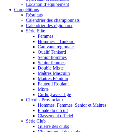
Location d’équipement
Compétitions
Résultats
Calendrier des championnats
Calendrier des régionaux
Série Élite
Femmes
Hommes – Tankard
Caravane régionale
Qualif Tankard
Senior hommes
Senior femmes
Double Mixte
Maîtres Masculin
Maîtres Féminin
Fauteuil Roulant
Mixte
Curling avec Tige
Circuits Provinciaux
Hommes, Femmes, Senior et Maîtres
Finale du circuit
Classement officiel
Série Club
Guerre des clubs
Championnat des clubs