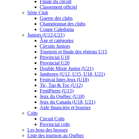
Finale du circuit
Classement officiel
Série Club
Guerre des clubs
Championnat des clubs
Coupe Caledonia
Juniors (U12-U21)
Âge et catégories
Circuits Juniors
Tournois et finale des régions U15
Provincial U18
Provincial U20
Double Mixte Junior (U21)
Jamboree (U12, U15, U18, U21)
Festival Inter-Jeux (U18)
Tic, Tap & Toc (U12)
FestiPierre (U15)
Jeux du Québec (U18)
Jeux du Canada (U18, U21)
Aide financière et bourses
Colts
Circuit Colts
Provincial colts
Les boss des brosses
Liste des tournois au Québec