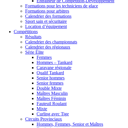
Entraîneur de Compétition-Développement
Formations pour les techniciens de glace
Formations pour arbitres
Calendrier des formations
Sport sain et sécuritaire
Location d’équipement
Compétitions
Résultats
Calendrier des championnats
Calendrier des régionaux
Série Élite
Femmes
Hommes – Tankard
Caravane régionale
Qualif Tankard
Senior hommes
Senior femmes
Double Mixte
Maîtres Masculin
Maîtres Féminin
Fauteuil Roulant
Mixte
Curling avec Tige
Circuits Provinciaux
Hommes, Femmes, Senior et Maîtres