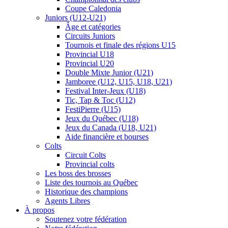
Coupe Caledonia
Juniors (U12-U21)
Âge et catégories
Circuits Juniors
Tournois et finale des régions U15
Provincial U18
Provincial U20
Double Mixte Junior (U21)
Jamboree (U12, U15, U18, U21)
Festival Inter-Jeux (U18)
Tic, Tap & Toc (U12)
FestiPierre (U15)
Jeux du Québec (U18)
Jeux du Canada (U18, U21)
Aide financière et bourses
Colts
Circuit Colts
Provincial colts
Les boss des brosses
Liste des tournois au Québec
Historique des champions
Agents Libres
À propos
Soutenez votre fédération