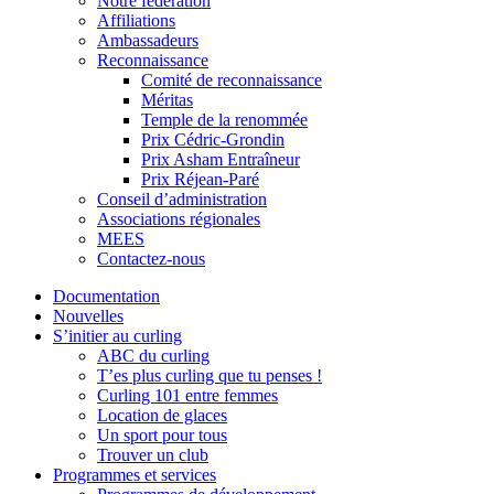
Notre fédération
Affiliations
Ambassadeurs
Reconnaissance
Comité de reconnaissance
Méritas
Temple de la renommée
Prix Cédric-Grondin
Prix Asham Entraîneur
Prix Réjean-Paré
Conseil d’administration
Associations régionales
MEES
Contactez-nous
Documentation
Nouvelles
S’initier au curling
ABC du curling
T’es plus curling que tu penses !
Curling 101 entre femmes
Location de glaces
Un sport pour tous
Trouver un club
Programmes et services