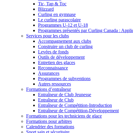
Tic, Tap & Toc
Blizzard
Curling en gymnase
Le curling parascolaire
Programmes U-12 et U-18
Programmes présentés par Curling Canada : Applicat
Services pour les clubs
Accompagnement aux clubs
Construire un club de curling
Levées de fonds
Outils de développement
Entretien des glaces
Reconnaissance
Assurances
Programmes de subventions
Autres ressources
Formations d’entraîneur
Entraîneur de Club Jeunesse
Entraîneur de Club
Entraîneur de Compétition-Introduction
Entraîneur de Compétition-Développement
Formations pour les techniciens de glace
Formations pour arbitres
Calendrier des formations
Sport sain et sécuritaire