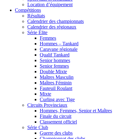
Location d’équipement
Compétitions
Résultats
Calendrier des championnats
Calendrier des régionaux
Série Élite
Femmes
Hommes – Tankard
Caravane régionale
Qualif Tankard
Senior hommes
Senior femmes
Double Mixte
Maîtres Masculin
Maîtres Féminin
Fauteuil Roulant
Mixte
Curling avec Tige
Circuits Provinciaux
Hommes, Femmes, Senior et Maîtres
Finale du circuit
Classement officiel
Série Club
Guerre des clubs
Championnat des clubs