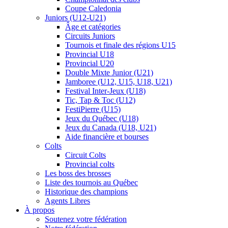
Coupe Caledonia
Juniors (U12-U21)
Âge et catégories
Circuits Juniors
Tournois et finale des régions U15
Provincial U18
Provincial U20
Double Mixte Junior (U21)
Jamboree (U12, U15, U18, U21)
Festival Inter-Jeux (U18)
Tic, Tap & Toc (U12)
FestiPierre (U15)
Jeux du Québec (U18)
Jeux du Canada (U18, U21)
Aide financière et bourses
Colts
Circuit Colts
Provincial colts
Les boss des brosses
Liste des tournois au Québec
Historique des champions
Agents Libres
À propos
Soutenez votre fédération