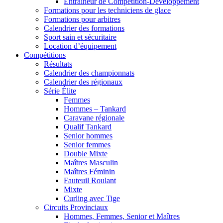
Entraîneur de Compétition-Développement
Formations pour les techniciens de glace
Formations pour arbitres
Calendrier des formations
Sport sain et sécuritaire
Location d’équipement
Compétitions
Résultats
Calendrier des championnats
Calendrier des régionaux
Série Élite
Femmes
Hommes – Tankard
Caravane régionale
Qualif Tankard
Senior hommes
Senior femmes
Double Mixte
Maîtres Masculin
Maîtres Féminin
Fauteuil Roulant
Mixte
Curling avec Tige
Circuits Provinciaux
Hommes, Femmes, Senior et Maîtres