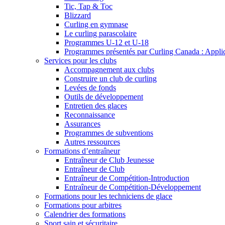
Tic, Tap & Toc
Blizzard
Curling en gymnase
Le curling parascolaire
Programmes U-12 et U-18
Programmes présentés par Curling Canada : Applicat
Services pour les clubs
Accompagnement aux clubs
Construire un club de curling
Levées de fonds
Outils de développement
Entretien des glaces
Reconnaissance
Assurances
Programmes de subventions
Autres ressources
Formations d’entraîneur
Entraîneur de Club Jeunesse
Entraîneur de Club
Entraîneur de Compétition-Introduction
Entraîneur de Compétition-Développement
Formations pour les techniciens de glace
Formations pour arbitres
Calendrier des formations
Sport sain et sécuritaire