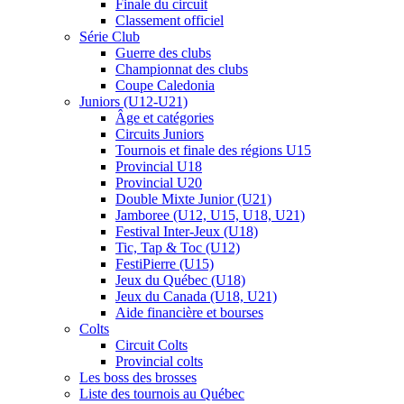
Finale du circuit
Classement officiel
Série Club
Guerre des clubs
Championnat des clubs
Coupe Caledonia
Juniors (U12-U21)
Âge et catégories
Circuits Juniors
Tournois et finale des régions U15
Provincial U18
Provincial U20
Double Mixte Junior (U21)
Jamboree (U12, U15, U18, U21)
Festival Inter-Jeux (U18)
Tic, Tap & Toc (U12)
FestiPierre (U15)
Jeux du Québec (U18)
Jeux du Canada (U18, U21)
Aide financière et bourses
Colts
Circuit Colts
Provincial colts
Les boss des brosses
Liste des tournois au Québec