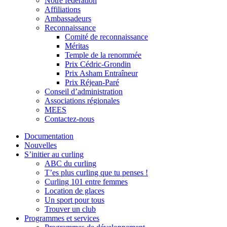
Notre fédération
Affiliations
Ambassadeurs
Reconnaissance
Comité de reconnaissance
Méritas
Temple de la renommée
Prix Cédric-Grondin
Prix Asham Entraîneur
Prix Réjean-Paré
Conseil d’administration
Associations régionales
MEES
Contactez-nous
Documentation
Nouvelles
S’initier au curling
ABC du curling
T’es plus curling que tu penses !
Curling 101 entre femmes
Location de glaces
Un sport pour tous
Trouver un club
Programmes et services