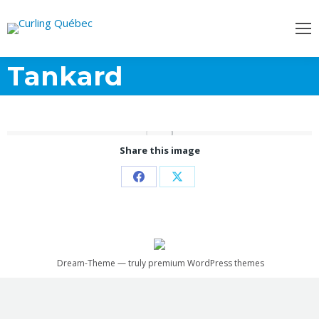
Tankard
Share this image
Partager
Partager
sur
sur
Facebook
X
Dream-Theme — truly
premium WordPress themes