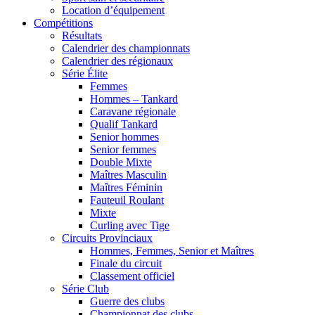
Location d’équipement
Compétitions
Résultats
Calendrier des championnats
Calendrier des régionaux
Série Élite
Femmes
Hommes – Tankard
Caravane régionale
Qualif Tankard
Senior hommes
Senior femmes
Double Mixte
Maîtres Masculin
Maîtres Féminin
Fauteuil Roulant
Mixte
Curling avec Tige
Circuits Provinciaux
Hommes, Femmes, Senior et Maîtres
Finale du circuit
Classement officiel
Série Club
Guerre des clubs
Championnat des clubs