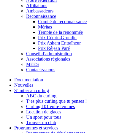
Notre fédération
Affiliations
Ambassadeurs
Reconnaissance
Comité de reconnaissance
Méritas
Temple de la renommée
Prix Cédric-Grondin
Prix Asham Entraîneur
Prix Réjean-Paré
Conseil d’administration
Associations régionales
MEES
Contactez-nous
Documentation
Nouvelles
S’initier au curling
ABC du curling
T’es plus curling que tu penses !
Curling 101 entre femmes
Location de glaces
Un sport pour tous
Trouver un club
Programmes et services