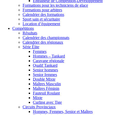
Entraîneur de Compétition-Développement
Formations pour les techniciens de glace
Formations pour arbitres
Calendrier des formations
Sport sain et sécuritaire
Location d’équipement
Compétitions
Résultats
Calendrier des championnats
Calendrier des régionaux
Série Élite
Femmes
Hommes – Tankard
Caravane régionale
Qualif Tankard
Senior hommes
Senior femmes
Double Mixte
Maîtres Masculin
Maîtres Féminin
Fauteuil Roulant
Mixte
Curling avec Tige
Circuits Provinciaux
Hommes, Femmes, Senior et Maîtres