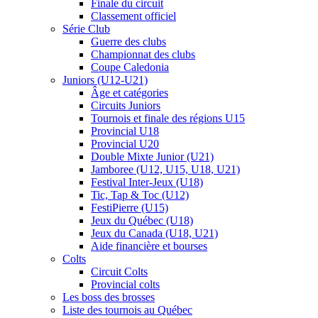
Finale du circuit
Classement officiel
Série Club
Guerre des clubs
Championnat des clubs
Coupe Caledonia
Juniors (U12-U21)
Âge et catégories
Circuits Juniors
Tournois et finale des régions U15
Provincial U18
Provincial U20
Double Mixte Junior (U21)
Jamboree (U12, U15, U18, U21)
Festival Inter-Jeux (U18)
Tic, Tap & Toc (U12)
FestiPierre (U15)
Jeux du Québec (U18)
Jeux du Canada (U18, U21)
Aide financière et bourses
Colts
Circuit Colts
Provincial colts
Les boss des brosses
Liste des tournois au Québec