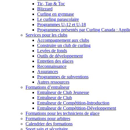
Tic, Tap & Toc
Blizzard
Curling en gymnase
Le curling parascolaire
Programmes U-12 et U-18
Programmes présentés par Curling Canada : Applicat
Services pour les clubs
Accompagnement aux clubs
Construire un club de curling
Levées de fonds
Outils de développement
Entretien des glaces
Reconnaissance
Assurances
Programmes de subventions
Autres ressources
Formations d’entraîneur
Entraîneur de Club Jeunesse
Entraîneur de Club
Entraîneur de Compétition-Introduction
Entraîneur de Compétition-Développement
Formations pour les techniciens de glace
Formations pour arbitres
Calendrier des formations
Sport sain et sécuritaire