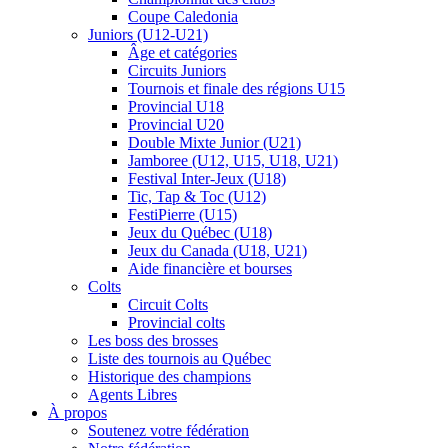
Coupe Caledonia
Juniors (U12-U21)
Âge et catégories
Circuits Juniors
Tournois et finale des régions U15
Provincial U18
Provincial U20
Double Mixte Junior (U21)
Jamboree (U12, U15, U18, U21)
Festival Inter-Jeux (U18)
Tic, Tap & Toc (U12)
FestiPierre (U15)
Jeux du Québec (U18)
Jeux du Canada (U18, U21)
Aide financière et bourses
Colts
Circuit Colts
Provincial colts
Les boss des brosses
Liste des tournois au Québec
Historique des champions
Agents Libres
À propos
Soutenez votre fédération