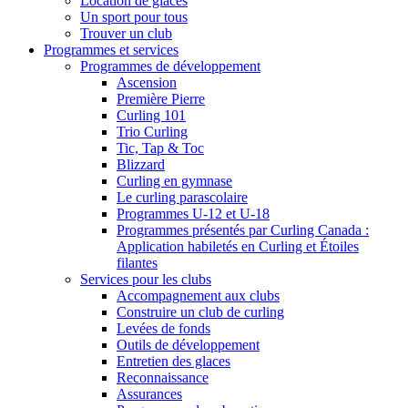
Location de glaces
Un sport pour tous
Trouver un club
Programmes et services
Programmes de développement
Ascension
Première Pierre
Curling 101
Trio Curling
Tic, Tap & Toc
Blizzard
Curling en gymnase
Le curling parascolaire
Programmes U-12 et U-18
Programmes présentés par Curling Canada :
Application habiletés en Curling et Étoiles
filantes
Services pour les clubs
Accompagnement aux clubs
Construire un club de curling
Levées de fonds
Outils de développement
Entretien des glaces
Reconnaissance
Assurances