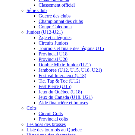
Classement officiel
Série Club
Guerre des clubs
Championnat des clubs
Coupe Caledonia
Juniors (U12-U21)
Âge et catégories
Circuits Juniors
Tournois et finale des régions U15
Provincial U18
Provincial U20
Double Mixte Junior (U21)
Jamboree (U12, U15, U18, U21)
Festival Inter-Jeux (U18)
Tic, Tap & Toc (U12)
FestiPierre (U15)
Jeux du Québec (U18)
Jeux du Canada (U18, U21)
Aide financière et bourses
Colts
Circuit Colts
Provincial colts
Les boss des brosses
Liste des tournois au Québec