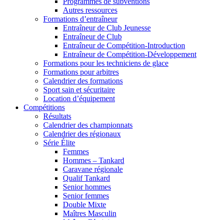
Programmes de subventions
Autres ressources
Formations d’entraîneur
Entraîneur de Club Jeunesse
Entraîneur de Club
Entraîneur de Compétition-Introduction
Entraîneur de Compétition-Développement
Formations pour les techniciens de glace
Formations pour arbitres
Calendrier des formations
Sport sain et sécuritaire
Location d’équipement
Compétitions
Résultats
Calendrier des championnats
Calendrier des régionaux
Série Élite
Femmes
Hommes – Tankard
Caravane régionale
Qualif Tankard
Senior hommes
Senior femmes
Double Mixte
Maîtres Masculin