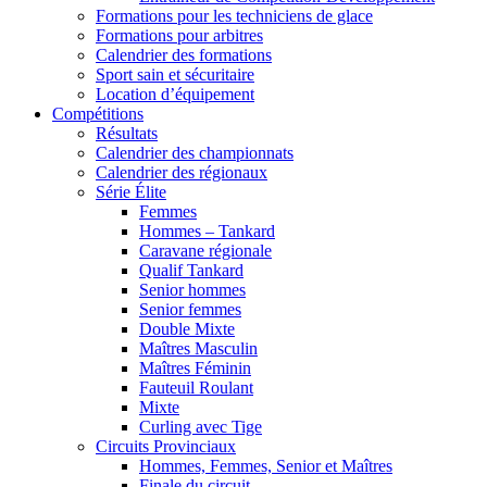
Formations pour les techniciens de glace
Formations pour arbitres
Calendrier des formations
Sport sain et sécuritaire
Location d’équipement
Compétitions
Résultats
Calendrier des championnats
Calendrier des régionaux
Série Élite
Femmes
Hommes – Tankard
Caravane régionale
Qualif Tankard
Senior hommes
Senior femmes
Double Mixte
Maîtres Masculin
Maîtres Féminin
Fauteuil Roulant
Mixte
Curling avec Tige
Circuits Provinciaux
Hommes, Femmes, Senior et Maîtres
Finale du circuit