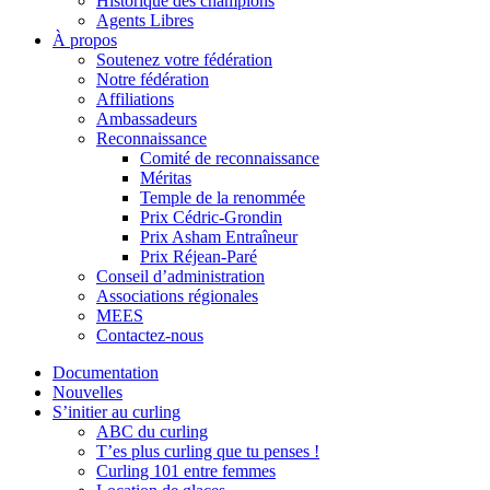
Historique des champions
Agents Libres
À propos
Soutenez votre fédération
Notre fédération
Affiliations
Ambassadeurs
Reconnaissance
Comité de reconnaissance
Méritas
Temple de la renommée
Prix Cédric-Grondin
Prix Asham Entraîneur
Prix Réjean-Paré
Conseil d’administration
Associations régionales
MEES
Contactez-nous
Documentation
Nouvelles
S’initier au curling
ABC du curling
T’es plus curling que tu penses !
Curling 101 entre femmes