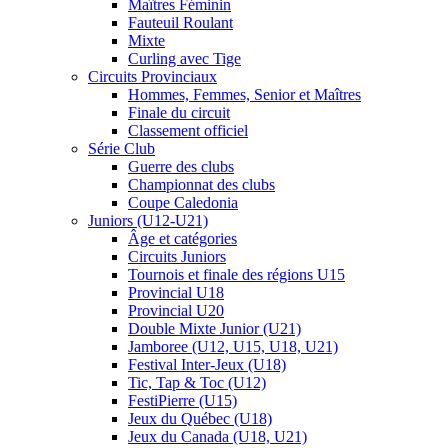
Maîtres Féminin
Fauteuil Roulant
Mixte
Curling avec Tige
Circuits Provinciaux
Hommes, Femmes, Senior et Maîtres
Finale du circuit
Classement officiel
Série Club
Guerre des clubs
Championnat des clubs
Coupe Caledonia
Juniors (U12-U21)
Âge et catégories
Circuits Juniors
Tournois et finale des régions U15
Provincial U18
Provincial U20
Double Mixte Junior (U21)
Jamboree (U12, U15, U18, U21)
Festival Inter-Jeux (U18)
Tic, Tap & Toc (U12)
FestiPierre (U15)
Jeux du Québec (U18)
Jeux du Canada (U18, U21)