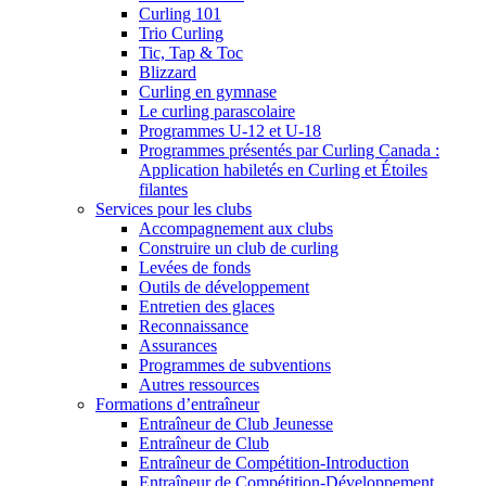
Curling 101
Trio Curling
Tic, Tap & Toc
Blizzard
Curling en gymnase
Le curling parascolaire
Programmes U-12 et U-18
Programmes présentés par Curling Canada :
Application habiletés en Curling et Étoiles
filantes
Services pour les clubs
Accompagnement aux clubs
Construire un club de curling
Levées de fonds
Outils de développement
Entretien des glaces
Reconnaissance
Assurances
Programmes de subventions
Autres ressources
Formations d’entraîneur
Entraîneur de Club Jeunesse
Entraîneur de Club
Entraîneur de Compétition-Introduction
Entraîneur de Compétition-Développement