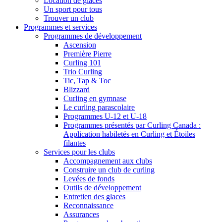
Location de glaces
Un sport pour tous
Trouver un club
Programmes et services
Programmes de développement
Ascension
Première Pierre
Curling 101
Trio Curling
Tic, Tap & Toc
Blizzard
Curling en gymnase
Le curling parascolaire
Programmes U-12 et U-18
Programmes présentés par Curling Canada :
Application habiletés en Curling et Étoiles
filantes
Services pour les clubs
Accompagnement aux clubs
Construire un club de curling
Levées de fonds
Outils de développement
Entretien des glaces
Reconnaissance
Assurances