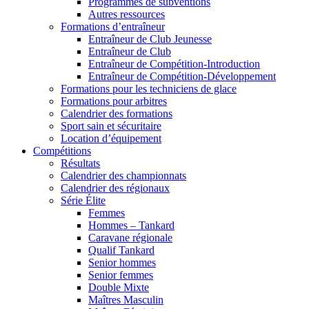
Programmes de subventions
Autres ressources
Formations d’entraîneur
Entraîneur de Club Jeunesse
Entraîneur de Club
Entraîneur de Compétition-Introduction
Entraîneur de Compétition-Développement
Formations pour les techniciens de glace
Formations pour arbitres
Calendrier des formations
Sport sain et sécuritaire
Location d’équipement
Compétitions
Résultats
Calendrier des championnats
Calendrier des régionaux
Série Élite
Femmes
Hommes – Tankard
Caravane régionale
Qualif Tankard
Senior hommes
Senior femmes
Double Mixte
Maîtres Masculin