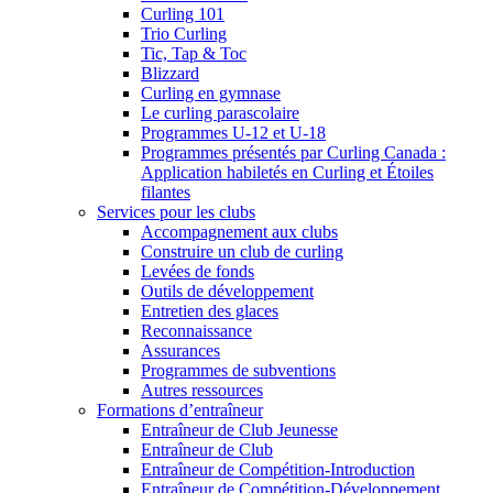
Curling 101
Trio Curling
Tic, Tap & Toc
Blizzard
Curling en gymnase
Le curling parascolaire
Programmes U-12 et U-18
Programmes présentés par Curling Canada :
Application habiletés en Curling et Étoiles
filantes
Services pour les clubs
Accompagnement aux clubs
Construire un club de curling
Levées de fonds
Outils de développement
Entretien des glaces
Reconnaissance
Assurances
Programmes de subventions
Autres ressources
Formations d’entraîneur
Entraîneur de Club Jeunesse
Entraîneur de Club
Entraîneur de Compétition-Introduction
Entraîneur de Compétition-Développement