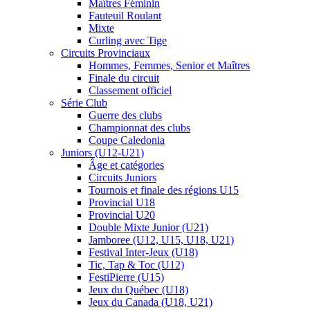
Maîtres Féminin
Fauteuil Roulant
Mixte
Curling avec Tige
Circuits Provinciaux
Hommes, Femmes, Senior et Maîtres
Finale du circuit
Classement officiel
Série Club
Guerre des clubs
Championnat des clubs
Coupe Caledonia
Juniors (U12-U21)
Âge et catégories
Circuits Juniors
Tournois et finale des régions U15
Provincial U18
Provincial U20
Double Mixte Junior (U21)
Jamboree (U12, U15, U18, U21)
Festival Inter-Jeux (U18)
Tic, Tap & Toc (U12)
FestiPierre (U15)
Jeux du Québec (U18)
Jeux du Canada (U18, U21)