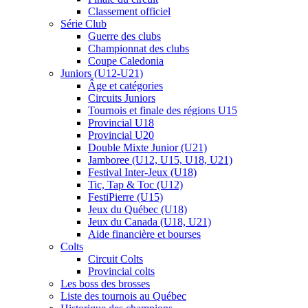
Classement officiel
Série Club
Guerre des clubs
Championnat des clubs
Coupe Caledonia
Juniors (U12-U21)
Âge et catégories
Circuits Juniors
Tournois et finale des régions U15
Provincial U18
Provincial U20
Double Mixte Junior (U21)
Jamboree (U12, U15, U18, U21)
Festival Inter-Jeux (U18)
Tic, Tap & Toc (U12)
FestiPierre (U15)
Jeux du Québec (U18)
Jeux du Canada (U18, U21)
Aide financière et bourses
Colts
Circuit Colts
Provincial colts
Les boss des brosses
Liste des tournois au Québec