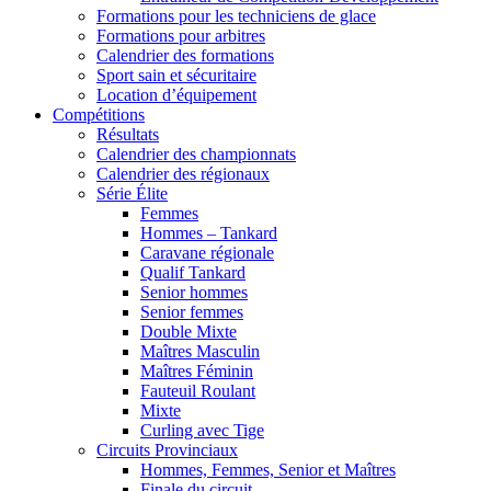
Formations pour les techniciens de glace
Formations pour arbitres
Calendrier des formations
Sport sain et sécuritaire
Location d’équipement
Compétitions
Résultats
Calendrier des championnats
Calendrier des régionaux
Série Élite
Femmes
Hommes – Tankard
Caravane régionale
Qualif Tankard
Senior hommes
Senior femmes
Double Mixte
Maîtres Masculin
Maîtres Féminin
Fauteuil Roulant
Mixte
Curling avec Tige
Circuits Provinciaux
Hommes, Femmes, Senior et Maîtres
Finale du circuit