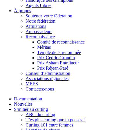
Historique des champions
Agents Libres
À propos
Soutenez votre fédération
Notre fédération
Affiliations
Ambassadeurs
Reconnaissance
Comité de reconnaissance
Méritas
Temple de la renommée
Prix Cédric-Grondin
Prix Asham Entraîneur
Prix Réjean-Paré
Conseil d’administration
Associations régionales
MEES
Contactez-nous
Documentation
Nouvelles
S’initier au curling
ABC du curling
T’es plus curling que tu penses !
Curling 101 entre femmes