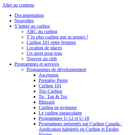
Aller au contenu
Documentation
Nouvelles
S’initier au curling
ABC du curling
T’es plus curling que tu penses !
Curling 101 entre femmes
Location de glaces
Un sport pour tous
Trouver un club
Programmes et services
Programmes de développement
Ascension
Première Pierre
Curling 101
Trio Curling
Tic, Tap & Toc
Blizzard
Curling en gymnase
Le curling parascolaire
Programmes U-12 et U-18
Programmes présentés par Curling Canada :
Application habiletés en Curling et Étoiles
filantes