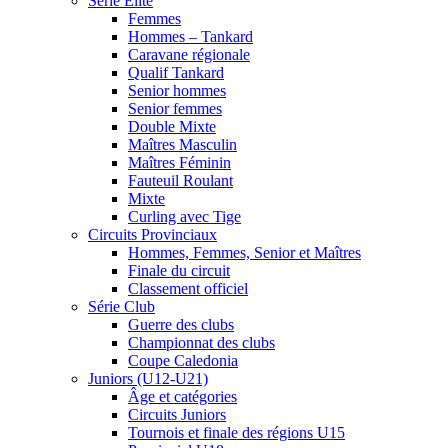
Série Élite
Femmes
Hommes – Tankard
Caravane régionale
Qualif Tankard
Senior hommes
Senior femmes
Double Mixte
Maîtres Masculin
Maîtres Féminin
Fauteuil Roulant
Mixte
Curling avec Tige
Circuits Provinciaux
Hommes, Femmes, Senior et Maîtres
Finale du circuit
Classement officiel
Série Club
Guerre des clubs
Championnat des clubs
Coupe Caledonia
Juniors (U12-U21)
Âge et catégories
Circuits Juniors
Tournois et finale des régions U15