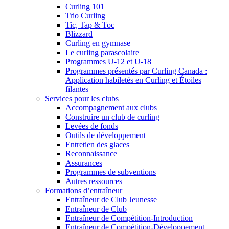
Curling 101
Trio Curling
Tic, Tap & Toc
Blizzard
Curling en gymnase
Le curling parascolaire
Programmes U-12 et U-18
Programmes présentés par Curling Canada :
Application habiletés en Curling et Étoiles
filantes
Services pour les clubs
Accompagnement aux clubs
Construire un club de curling
Levées de fonds
Outils de développement
Entretien des glaces
Reconnaissance
Assurances
Programmes de subventions
Autres ressources
Formations d’entraîneur
Entraîneur de Club Jeunesse
Entraîneur de Club
Entraîneur de Compétition-Introduction
Entraîneur de Compétition-Développement