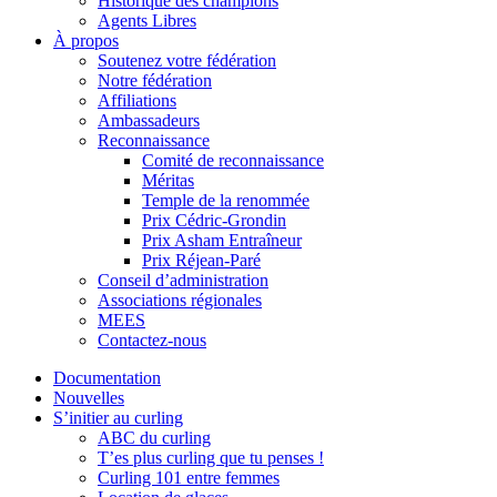
Historique des champions
Agents Libres
À propos
Soutenez votre fédération
Notre fédération
Affiliations
Ambassadeurs
Reconnaissance
Comité de reconnaissance
Méritas
Temple de la renommée
Prix Cédric-Grondin
Prix Asham Entraîneur
Prix Réjean-Paré
Conseil d’administration
Associations régionales
MEES
Contactez-nous
Documentation
Nouvelles
S’initier au curling
ABC du curling
T’es plus curling que tu penses !
Curling 101 entre femmes