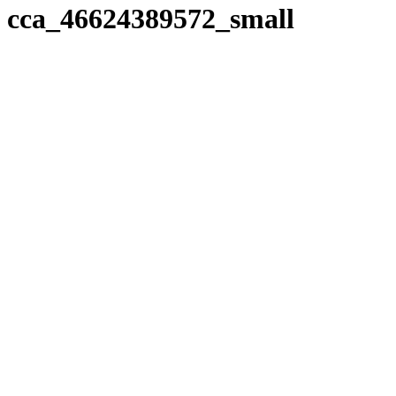
cca_46624389572_small