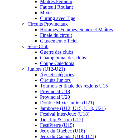
Maîtres Féminin
Fauteuil Roulant
Mixte
Curling avec Tige
Circuits Provinciaux
Hommes, Femmes, Senior et Maîtres
Finale du circuit
Classement officiel
Série Club
Guerre des clubs
Championnat des clubs
Coupe Caledonia
Juniors (U12-U21)
Âge et catégories
Circuits Juniors
Tournois et finale des régions U15
Provincial U18
Provincial U20
Double Mixte Junior (U21)
Jamboree (U12, U15, U18, U21)
Festival Inter-Jeux (U18)
Tic, Tap & Toc (U12)
FestiPierre (U15)
Jeux du Québec (U18)
Jeux du Canada (U18, U21)