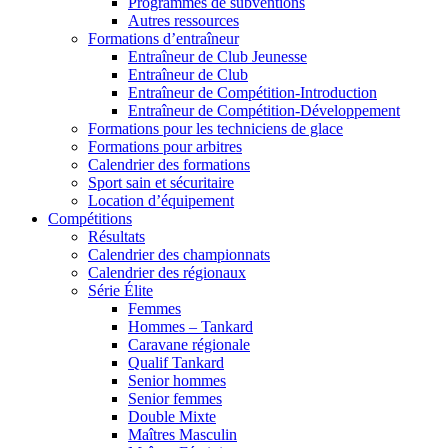
Programmes de subventions
Autres ressources
Formations d’entraîneur
Entraîneur de Club Jeunesse
Entraîneur de Club
Entraîneur de Compétition-Introduction
Entraîneur de Compétition-Développement
Formations pour les techniciens de glace
Formations pour arbitres
Calendrier des formations
Sport sain et sécuritaire
Location d’équipement
Compétitions
Résultats
Calendrier des championnats
Calendrier des régionaux
Série Élite
Femmes
Hommes – Tankard
Caravane régionale
Qualif Tankard
Senior hommes
Senior femmes
Double Mixte
Maîtres Masculin