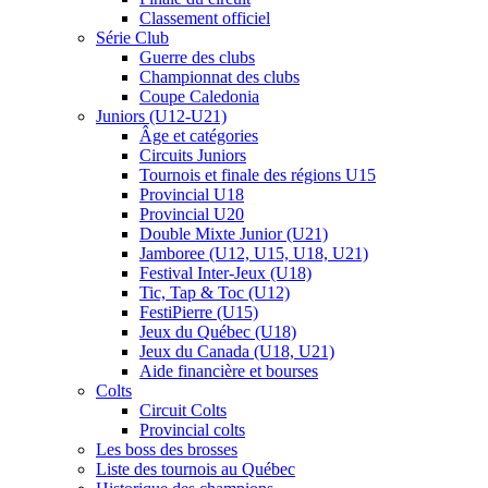
Classement officiel
Série Club
Guerre des clubs
Championnat des clubs
Coupe Caledonia
Juniors (U12-U21)
Âge et catégories
Circuits Juniors
Tournois et finale des régions U15
Provincial U18
Provincial U20
Double Mixte Junior (U21)
Jamboree (U12, U15, U18, U21)
Festival Inter-Jeux (U18)
Tic, Tap & Toc (U12)
FestiPierre (U15)
Jeux du Québec (U18)
Jeux du Canada (U18, U21)
Aide financière et bourses
Colts
Circuit Colts
Provincial colts
Les boss des brosses
Liste des tournois au Québec