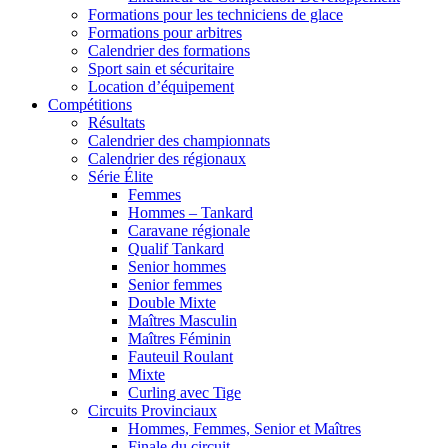
Formations pour les techniciens de glace
Formations pour arbitres
Calendrier des formations
Sport sain et sécuritaire
Location d’équipement
Compétitions
Résultats
Calendrier des championnats
Calendrier des régionaux
Série Élite
Femmes
Hommes – Tankard
Caravane régionale
Qualif Tankard
Senior hommes
Senior femmes
Double Mixte
Maîtres Masculin
Maîtres Féminin
Fauteuil Roulant
Mixte
Curling avec Tige
Circuits Provinciaux
Hommes, Femmes, Senior et Maîtres
Finale du circuit