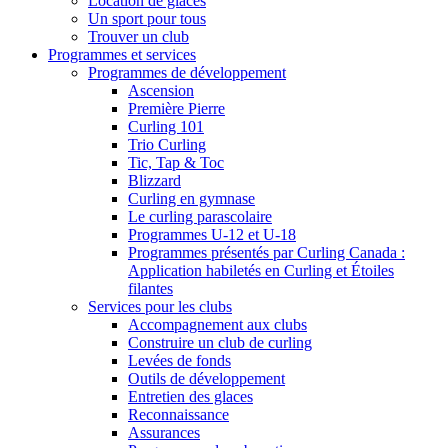
Location de glaces
Un sport pour tous
Trouver un club
Programmes et services
Programmes de développement
Ascension
Première Pierre
Curling 101
Trio Curling
Tic, Tap & Toc
Blizzard
Curling en gymnase
Le curling parascolaire
Programmes U-12 et U-18
Programmes présentés par Curling Canada :
Application habiletés en Curling et Étoiles
filantes
Services pour les clubs
Accompagnement aux clubs
Construire un club de curling
Levées de fonds
Outils de développement
Entretien des glaces
Reconnaissance
Assurances