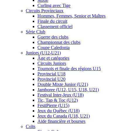
Mixte
Curling avec Tige
Circuits Provinciaux
Hommes, Femmes, Senior et Maîtres
Finale du circuit
Classement officiel
Série Club
Guerre des clubs
Championnat des clubs
Coupe Caledonia
Juniors (U12-U21)
Âge et catégories
Circuits Juniors
Tournois et finale des régions U15
Provincial U18
Provincial U20
Double Mixte Junior (U21)
Jamboree (U12, U15, U18, U21)
Festival Inter-Jeux (U18)
Tic, Tap & Toc (U12)
FestiPierre (U15)
Jeux du Québec (U18)
Jeux du Canada (U18, U21)
Aide financière et bourses
Colts