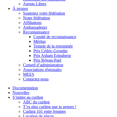
Agents Libres
À propos
Soutenez votre fédération
Notre fédération
Affiliations
Ambassadeurs
Reconnaissance
Comité de reconnaissance
Méritas
Temple de la renommée
Prix Cédric-Grondin
Prix Asham Entraîneur
Prix Réjean-Paré
Conseil d’administration
Associations régionales
MEES
Contactez-nous
Documentation
Nouvelles
S’initier au curling
ABC du curling
T’es plus curling que tu penses !
Curling 101 entre femmes
Location de glaces