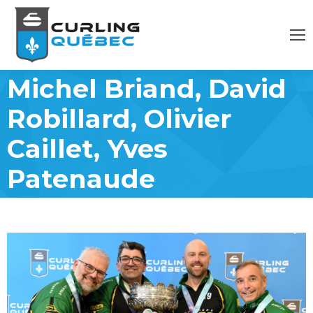
Michel Briand, David
Robillard, Olivier
Caillet, Yves
Patenaude