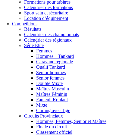
Formations pour arbitres
Calendrier des formations
Sport sain et sécuritaire
Location d’équipement
Compétitions
Résultats
Calendrier des championnats
Calendrier des régionaux
Série Élite
Femmes
Hommes – Tankard
Caravane régionale
Qualif Tankard
Senior hommes
Senior femmes
Double Mixte
Maîtres Masculin
Maîtres Féminin
Fauteuil Roulant
Mixte
Curling avec Tige
Circuits Provinciaux
Hommes, Femmes, Senior et Maîtres
Finale du circuit
Classement officiel