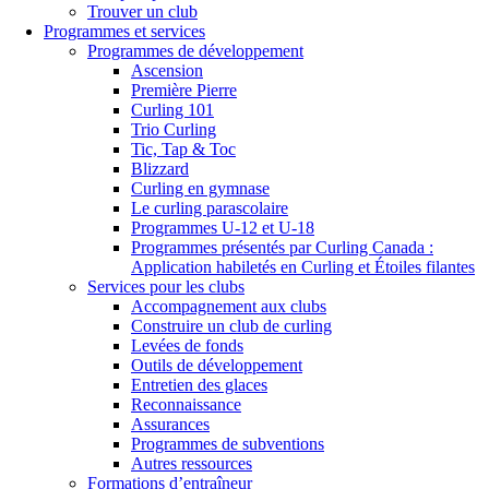
Trouver un club
Programmes et services
Programmes de développement
Ascension
Première Pierre
Curling 101
Trio Curling
Tic, Tap & Toc
Blizzard
Curling en gymnase
Le curling parascolaire
Programmes U-12 et U-18
Programmes présentés par Curling Canada :
Application habiletés en Curling et Étoiles filantes
Services pour les clubs
Accompagnement aux clubs
Construire un club de curling
Levées de fonds
Outils de développement
Entretien des glaces
Reconnaissance
Assurances
Programmes de subventions
Autres ressources
Formations d’entraîneur