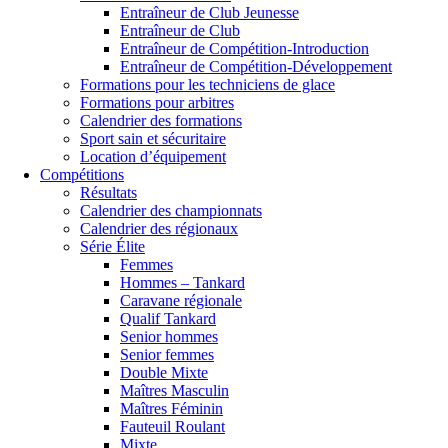
Entraîneur de Club Jeunesse
Entraîneur de Club
Entraîneur de Compétition-Introduction
Entraîneur de Compétition-Développement
Formations pour les techniciens de glace
Formations pour arbitres
Calendrier des formations
Sport sain et sécuritaire
Location d’équipement
Compétitions
Résultats
Calendrier des championnats
Calendrier des régionaux
Série Élite
Femmes
Hommes – Tankard
Caravane régionale
Qualif Tankard
Senior hommes
Senior femmes
Double Mixte
Maîtres Masculin
Maîtres Féminin
Fauteuil Roulant
Mixte