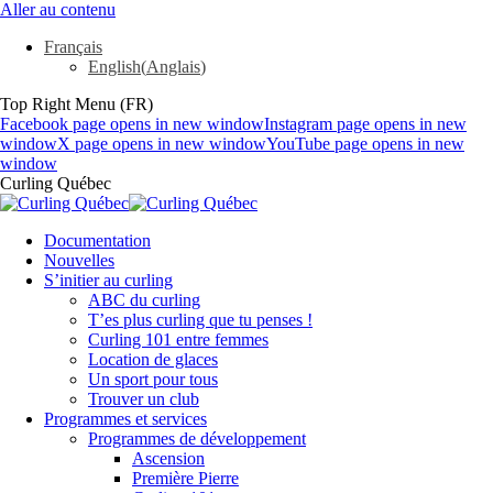
Aller au contenu
Français
English
(
Anglais
)
Top Right Menu (FR)
Facebook page opens in new window
Instagram page opens in new
window
X page opens in new window
YouTube page opens in new
window
Curling Québec
Documentation
Nouvelles
S’initier au curling
ABC du curling
T’es plus curling que tu penses !
Curling 101 entre femmes
Location de glaces
Un sport pour tous
Trouver un club
Programmes et services
Programmes de développement
Ascension
Première Pierre