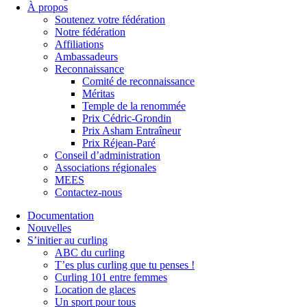
À propos
Soutenez votre fédération
Notre fédération
Affiliations
Ambassadeurs
Reconnaissance
Comité de reconnaissance
Méritas
Temple de la renommée
Prix Cédric-Grondin
Prix Asham Entraîneur
Prix Réjean-Paré
Conseil d’administration
Associations régionales
MEES
Contactez-nous
Documentation
Nouvelles
S’initier au curling
ABC du curling
T’es plus curling que tu penses !
Curling 101 entre femmes
Location de glaces
Un sport pour tous