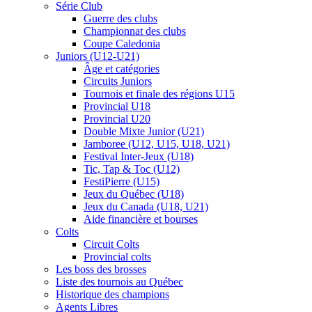
Série Club
Guerre des clubs
Championnat des clubs
Coupe Caledonia
Juniors (U12-U21)
Âge et catégories
Circuits Juniors
Tournois et finale des régions U15
Provincial U18
Provincial U20
Double Mixte Junior (U21)
Jamboree (U12, U15, U18, U21)
Festival Inter-Jeux (U18)
Tic, Tap & Toc (U12)
FestiPierre (U15)
Jeux du Québec (U18)
Jeux du Canada (U18, U21)
Aide financière et bourses
Colts
Circuit Colts
Provincial colts
Les boss des brosses
Liste des tournois au Québec
Historique des champions
Agents Libres