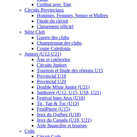
Curling avec Tige
Circuits Provinciaux
Hommes, Femmes, Senior et Maîtres
Finale du circuit
Classement officiel
Série Club
Guerre des clubs
Championnat des clubs
Coupe Caledonia
Juniors (U12-U21)
Âge et catégories
Circuits Juniors
Tournois et finale des régions U15
Provincial U18
Provincial U20
Double Mixte Junior (U21)
Jamboree (U12, U15, U18, U21)
Festival Inter-Jeux (U18)
Tic, Tap & Toc (U12)
FestiPierre (U15)
Jeux du Québec (U18)
Jeux du Canada (U18, U21)
Aide financière et bourses
Colts
Circuit Colts