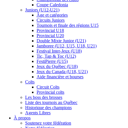
Coupe Caledonia
Juniors (U12-U21)
Âge et catégories
Circuits Juniors
Tournois et finale des régions U15
Provincial U18
Provincial U20
Double Mixte Junior (U21)
Jamboree (U12, U15, U18, U21)
Festival Inter-Jeux (U18)
Tic, Tap & Toc (U12)
FestiPierre (U15)
Jeux du Québec (U18)
Jeux du Canada (U18, U21)
Aide financière et bourses
Colts
Circuit Colts
Provincial colts
Les boss des brosses
Liste des tournois au Québec
Historique des champions
Agents Libres
À propos
Soutenez votre fédération