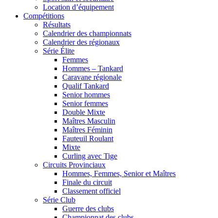
Location d’équipement
Compétitions
Résultats
Calendrier des championnats
Calendrier des régionaux
Série Élite
Femmes
Hommes – Tankard
Caravane régionale
Qualif Tankard
Senior hommes
Senior femmes
Double Mixte
Maîtres Masculin
Maîtres Féminin
Fauteuil Roulant
Mixte
Curling avec Tige
Circuits Provinciaux
Hommes, Femmes, Senior et Maîtres
Finale du circuit
Classement officiel
Série Club
Guerre des clubs
Championnat des clubs