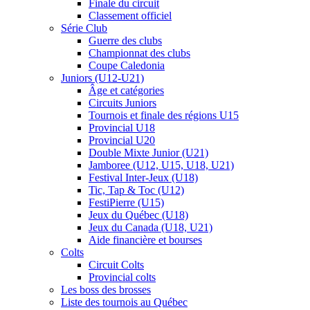
Finale du circuit
Classement officiel
Série Club
Guerre des clubs
Championnat des clubs
Coupe Caledonia
Juniors (U12-U21)
Âge et catégories
Circuits Juniors
Tournois et finale des régions U15
Provincial U18
Provincial U20
Double Mixte Junior (U21)
Jamboree (U12, U15, U18, U21)
Festival Inter-Jeux (U18)
Tic, Tap & Toc (U12)
FestiPierre (U15)
Jeux du Québec (U18)
Jeux du Canada (U18, U21)
Aide financière et bourses
Colts
Circuit Colts
Provincial colts
Les boss des brosses
Liste des tournois au Québec