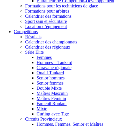
Entraîneur de Compétition-Développement
Formations pour les techniciens de glace
Formations pour arbitres
Calendrier des formations
Sport sain et sécuritaire
Location d’équipement
Compétitions
Résultats
Calendrier des championnats
Calendrier des régionaux
Série Élite
Femmes
Hommes – Tankard
Caravane régionale
Qualif Tankard
Senior hommes
Senior femmes
Double Mixte
Maîtres Masculin
Maîtres Féminin
Fauteuil Roulant
Mixte
Curling avec Tige
Circuits Provinciaux
Hommes, Femmes, Senior et Maîtres