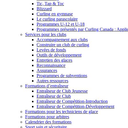
Tic, Tap & Toc
Blizzard
Curling en gymnase
Le curling parascolaire
Programmes U-12 et U-18
Programmes présentés par Curling Canada : Applicat
Services pour les clubs
Accompagnement aux clubs
Construire un club de curling
Levées de fonds
Outils de développement
Entretien des glaces
Reconnaissance
Assurances
Programmes de subventions
Autres ressources
Formations d’entraîneur
Entraîneur de Club Jeunesse
Entraîneur de Club
Entraîneur de Compétition-Introduction
Entraîneur de Compétition-Développement
Formations pour les techniciens de glace
Formations pour arbitres
Calendrier des formations
Sport sain et sécuritaire