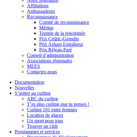
Notre fédération
Affiliations
Ambassadeurs
Reconnaissance
Comité de reconnaissance
Méritas
Temple de la renommée
Prix Cédric-Grondin
Prix Asham Entraîneur
Prix Réjean-Paré
Conseil d’administration
Associations régionales
MEES
Contactez-nous
Documentation
Nouvelles
S’initier au curling
ABC du curling
T’es plus curling que tu penses !
Curling 101 entre femmes
Location de glaces
Un sport pour tous
Trouver un club
Programmes et services