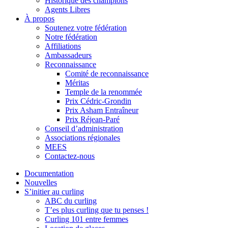
Historique des champions
Agents Libres
À propos
Soutenez votre fédération
Notre fédération
Affiliations
Ambassadeurs
Reconnaissance
Comité de reconnaissance
Méritas
Temple de la renommée
Prix Cédric-Grondin
Prix Asham Entraîneur
Prix Réjean-Paré
Conseil d’administration
Associations régionales
MEES
Contactez-nous
Documentation
Nouvelles
S’initier au curling
ABC du curling
T’es plus curling que tu penses !
Curling 101 entre femmes