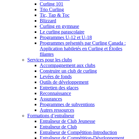
Curling 101
Trio Curling
Tic, Tap & Toc
Blizzard
Curling en gymnase
Le curling parascolaire
Programmes U-12 et U-18
Programmes présentés par Curling Canada :
Application habiletés en Curling et Étoiles
filantes
Services pour les clubs
Accompagnement aux clubs
Construire un club de curling
Levées de fonds
Outils de développement
Entretien des glaces
Reconnaissance
Assurances
Programmes de subventions
Autres ressources
Formations d’entraîneur
Entraîneur de Club Jeunesse
Entraîneur de Club
Entraîneur de Compétition-Introduction
Entraîneur de Compétition-Développement