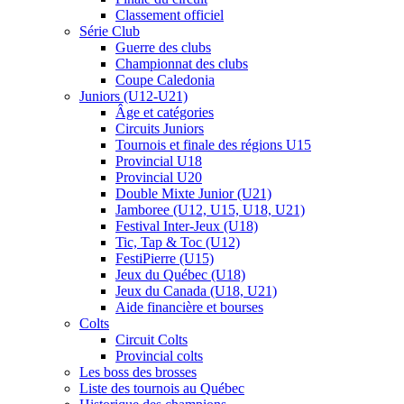
Classement officiel
Série Club
Guerre des clubs
Championnat des clubs
Coupe Caledonia
Juniors (U12-U21)
Âge et catégories
Circuits Juniors
Tournois et finale des régions U15
Provincial U18
Provincial U20
Double Mixte Junior (U21)
Jamboree (U12, U15, U18, U21)
Festival Inter-Jeux (U18)
Tic, Tap & Toc (U12)
FestiPierre (U15)
Jeux du Québec (U18)
Jeux du Canada (U18, U21)
Aide financière et bourses
Colts
Circuit Colts
Provincial colts
Les boss des brosses
Liste des tournois au Québec