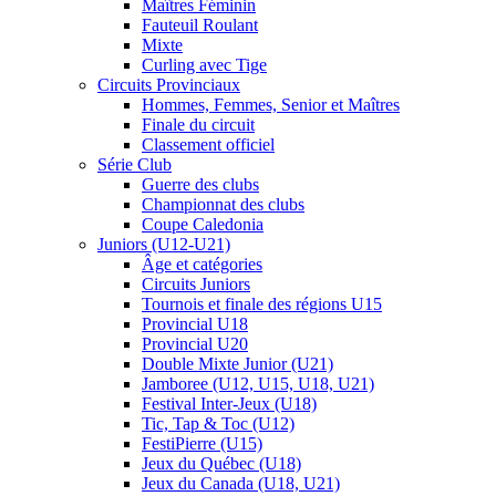
Maîtres Féminin
Fauteuil Roulant
Mixte
Curling avec Tige
Circuits Provinciaux
Hommes, Femmes, Senior et Maîtres
Finale du circuit
Classement officiel
Série Club
Guerre des clubs
Championnat des clubs
Coupe Caledonia
Juniors (U12-U21)
Âge et catégories
Circuits Juniors
Tournois et finale des régions U15
Provincial U18
Provincial U20
Double Mixte Junior (U21)
Jamboree (U12, U15, U18, U21)
Festival Inter-Jeux (U18)
Tic, Tap & Toc (U12)
FestiPierre (U15)
Jeux du Québec (U18)
Jeux du Canada (U18, U21)