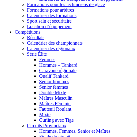
Formations pour les techniciens de glace
Formations pour arbitres
Calendrier des formations
Sport sain et sécuritaire
Location d’équipement
Compétitions
Résultats
Calendrier des championnats
Calendrier des régionaux
Série Élite
Femmes
Hommes – Tankard
Caravane régionale
Qualif Tankard
Senior hommes
Senior femmes
Double Mixte
Maîtres Masculin
Maîtres Féminin
Fauteuil Roulant
Mixte
Curling avec Tige
Circuits Provinciaux
Hommes, Femmes, Senior et Maîtres
Finale du circuit