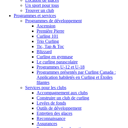
Location de glaces
Un sport pour tous
Trouver un club
Programmes et services
Programmes de développement
Ascension
Première Pierre
Curling 101
Trio Curling
Tic, Tap & Toc
Blizzard
Curling en gymnase
Le curling parascolaire
Programmes U-12 et U-18
Programmes présentés par Curling Canada :
Application habiletés en Curling et Étoiles
filantes
Services pour les clubs
Accompagnement aux clubs
Construire un club de curling
Levées de fonds
Outils de développement
Entretien des glaces
Reconnaissance
Assurances