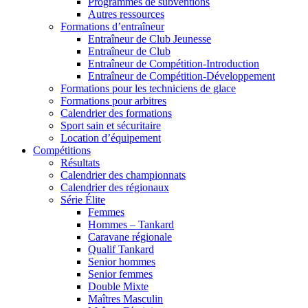
Programmes de subventions
Autres ressources
Formations d’entraîneur
Entraîneur de Club Jeunesse
Entraîneur de Club
Entraîneur de Compétition-Introduction
Entraîneur de Compétition-Développement
Formations pour les techniciens de glace
Formations pour arbitres
Calendrier des formations
Sport sain et sécuritaire
Location d’équipement
Compétitions
Résultats
Calendrier des championnats
Calendrier des régionaux
Série Élite
Femmes
Hommes – Tankard
Caravane régionale
Qualif Tankard
Senior hommes
Senior femmes
Double Mixte
Maîtres Masculin