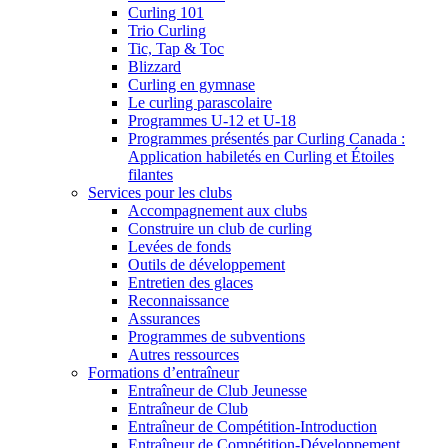
Curling 101
Trio Curling
Tic, Tap & Toc
Blizzard
Curling en gymnase
Le curling parascolaire
Programmes U-12 et U-18
Programmes présentés par Curling Canada :
Application habiletés en Curling et Étoiles
filantes
Services pour les clubs
Accompagnement aux clubs
Construire un club de curling
Levées de fonds
Outils de développement
Entretien des glaces
Reconnaissance
Assurances
Programmes de subventions
Autres ressources
Formations d’entraîneur
Entraîneur de Club Jeunesse
Entraîneur de Club
Entraîneur de Compétition-Introduction
Entraîneur de Compétition-Développement