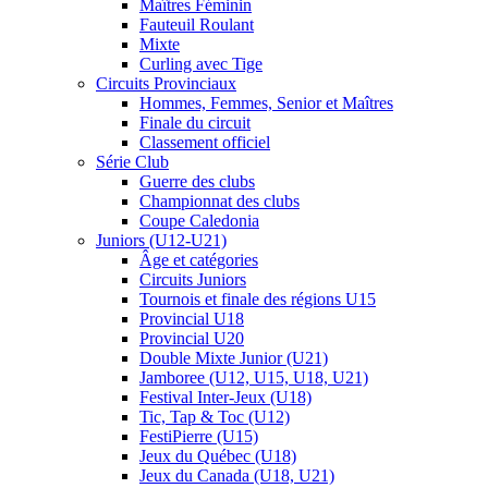
Maîtres Féminin
Fauteuil Roulant
Mixte
Curling avec Tige
Circuits Provinciaux
Hommes, Femmes, Senior et Maîtres
Finale du circuit
Classement officiel
Série Club
Guerre des clubs
Championnat des clubs
Coupe Caledonia
Juniors (U12-U21)
Âge et catégories
Circuits Juniors
Tournois et finale des régions U15
Provincial U18
Provincial U20
Double Mixte Junior (U21)
Jamboree (U12, U15, U18, U21)
Festival Inter-Jeux (U18)
Tic, Tap & Toc (U12)
FestiPierre (U15)
Jeux du Québec (U18)
Jeux du Canada (U18, U21)