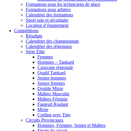
Formations pour les techniciens de glace
Formations pour arbitres
Calendrier des formations
Sport sain et sécuritaire
Location d’équipement
Compétitions
Résultats
Calendrier des championnats
Calendrier des régionaux
Série Élite
Femmes
Hommes – Tankard
Caravane régionale
Qualif Tankard
Senior hommes
Senior femmes
Double Mixte
Maîtres Masculin
Maîtres Féminin
Fauteuil Roulant
Mixte
Curling avec Tige
Circuits Provinciaux
Hommes, Femmes, Senior et Maîtres
Finale du circuit