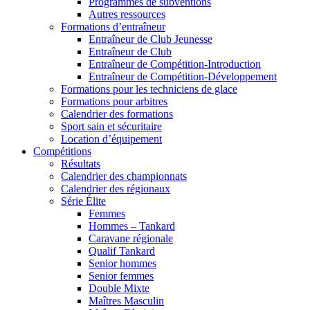
Programmes de subventions
Autres ressources
Formations d’entraîneur
Entraîneur de Club Jeunesse
Entraîneur de Club
Entraîneur de Compétition-Introduction
Entraîneur de Compétition-Développement
Formations pour les techniciens de glace
Formations pour arbitres
Calendrier des formations
Sport sain et sécuritaire
Location d’équipement
Compétitions
Résultats
Calendrier des championnats
Calendrier des régionaux
Série Élite
Femmes
Hommes – Tankard
Caravane régionale
Qualif Tankard
Senior hommes
Senior femmes
Double Mixte
Maîtres Masculin