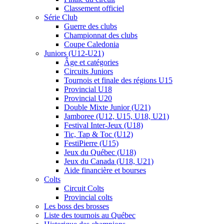
Classement officiel
Série Club
Guerre des clubs
Championnat des clubs
Coupe Caledonia
Juniors (U12-U21)
Âge et catégories
Circuits Juniors
Tournois et finale des régions U15
Provincial U18
Provincial U20
Double Mixte Junior (U21)
Jamboree (U12, U15, U18, U21)
Festival Inter-Jeux (U18)
Tic, Tap & Toc (U12)
FestiPierre (U15)
Jeux du Québec (U18)
Jeux du Canada (U18, U21)
Aide financière et bourses
Colts
Circuit Colts
Provincial colts
Les boss des brosses
Liste des tournois au Québec