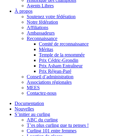
Historique des champions
Agents Libres
À propos
Soutenez votre fédération
Notre fédération
Affiliations
Ambassadeurs
Reconnaissance
Comité de reconnaissance
Méritas
Temple de la renommée
Prix Cédric-Grondin
Prix Asham Entraîneur
Prix Réjean-Paré
Conseil d’administration
Associations régionales
MEES
Contactez-nous
Documentation
Nouvelles
S’initier au curling
ABC du curling
T’es plus curling que tu penses !
Curling 101 entre femmes