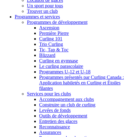
Location de glaces
Un sport pour tous
Trouver un club
Programmes et services
Programmes de développement
Ascension
Première Pierre
Curling 101
Trio Curling
Tic, Tap & Toc
Blizzard
Curling en gymnase
Le curling parascolaire
Programmes U-12 et U-18
Programmes présentés par Curling Canada :
Application habiletés en Curling et Étoiles
filantes
Services pour les clubs
Accompagnement aux clubs
Construire un club de curling
Levées de fonds
Outils de développement
Entretien des glaces
Reconnaissance
Assurances