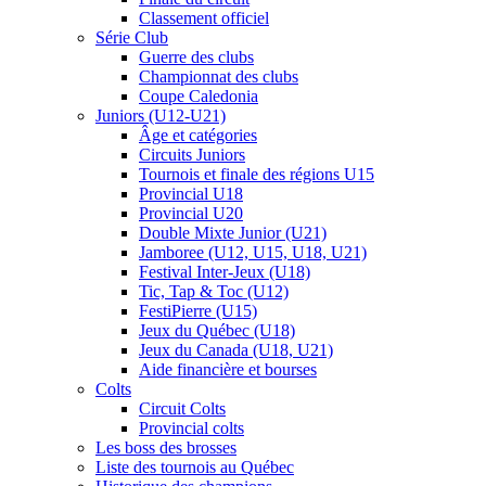
Classement officiel
Série Club
Guerre des clubs
Championnat des clubs
Coupe Caledonia
Juniors (U12-U21)
Âge et catégories
Circuits Juniors
Tournois et finale des régions U15
Provincial U18
Provincial U20
Double Mixte Junior (U21)
Jamboree (U12, U15, U18, U21)
Festival Inter-Jeux (U18)
Tic, Tap & Toc (U12)
FestiPierre (U15)
Jeux du Québec (U18)
Jeux du Canada (U18, U21)
Aide financière et bourses
Colts
Circuit Colts
Provincial colts
Les boss des brosses
Liste des tournois au Québec