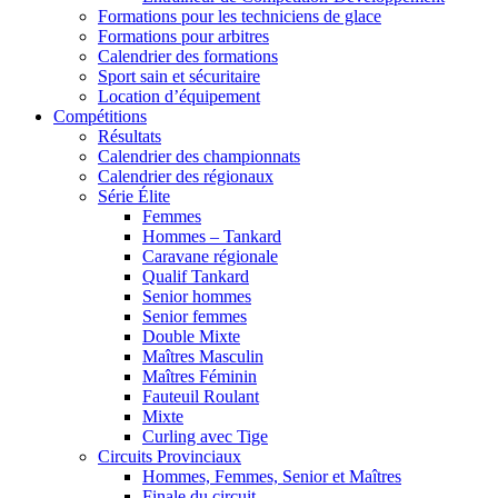
Formations pour les techniciens de glace
Formations pour arbitres
Calendrier des formations
Sport sain et sécuritaire
Location d’équipement
Compétitions
Résultats
Calendrier des championnats
Calendrier des régionaux
Série Élite
Femmes
Hommes – Tankard
Caravane régionale
Qualif Tankard
Senior hommes
Senior femmes
Double Mixte
Maîtres Masculin
Maîtres Féminin
Fauteuil Roulant
Mixte
Curling avec Tige
Circuits Provinciaux
Hommes, Femmes, Senior et Maîtres
Finale du circuit