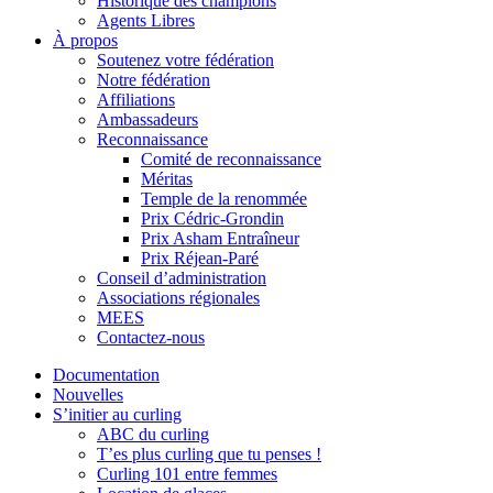
Historique des champions
Agents Libres
À propos
Soutenez votre fédération
Notre fédération
Affiliations
Ambassadeurs
Reconnaissance
Comité de reconnaissance
Méritas
Temple de la renommée
Prix Cédric-Grondin
Prix Asham Entraîneur
Prix Réjean-Paré
Conseil d’administration
Associations régionales
MEES
Contactez-nous
Documentation
Nouvelles
S’initier au curling
ABC du curling
T’es plus curling que tu penses !
Curling 101 entre femmes