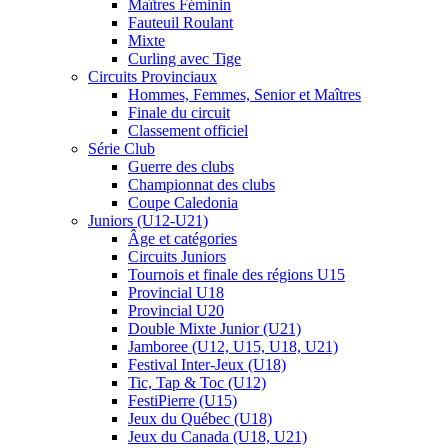
Maîtres Féminin
Fauteuil Roulant
Mixte
Curling avec Tige
Circuits Provinciaux
Hommes, Femmes, Senior et Maîtres
Finale du circuit
Classement officiel
Série Club
Guerre des clubs
Championnat des clubs
Coupe Caledonia
Juniors (U12-U21)
Âge et catégories
Circuits Juniors
Tournois et finale des régions U15
Provincial U18
Provincial U20
Double Mixte Junior (U21)
Jamboree (U12, U15, U18, U21)
Festival Inter-Jeux (U18)
Tic, Tap & Toc (U12)
FestiPierre (U15)
Jeux du Québec (U18)
Jeux du Canada (U18, U21)