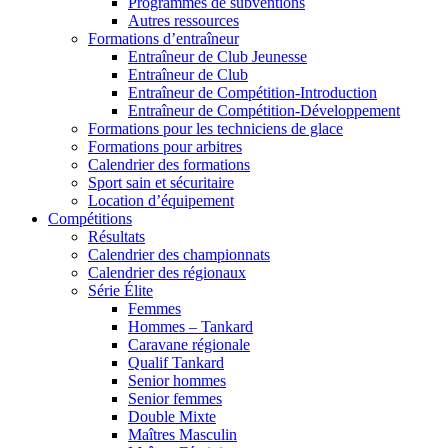
Programmes de subventions
Autres ressources
Formations d’entraîneur
Entraîneur de Club Jeunesse
Entraîneur de Club
Entraîneur de Compétition-Introduction
Entraîneur de Compétition-Développement
Formations pour les techniciens de glace
Formations pour arbitres
Calendrier des formations
Sport sain et sécuritaire
Location d’équipement
Compétitions
Résultats
Calendrier des championnats
Calendrier des régionaux
Série Élite
Femmes
Hommes – Tankard
Caravane régionale
Qualif Tankard
Senior hommes
Senior femmes
Double Mixte
Maîtres Masculin