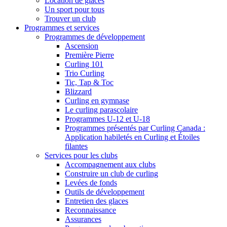
Location de glaces
Un sport pour tous
Trouver un club
Programmes et services
Programmes de développement
Ascension
Première Pierre
Curling 101
Trio Curling
Tic, Tap & Toc
Blizzard
Curling en gymnase
Le curling parascolaire
Programmes U-12 et U-18
Programmes présentés par Curling Canada :
Application habiletés en Curling et Étoiles
filantes
Services pour les clubs
Accompagnement aux clubs
Construire un club de curling
Levées de fonds
Outils de développement
Entretien des glaces
Reconnaissance
Assurances