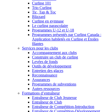
Curling 101
Trio Curling
Tic, Tap & Toc
Blizzard
Curling en gymnase
Le curling parascolaire
Programmes U-12 et U-18
Programmes présentés par Curling Canada :
Application habiletés en Curling et Étoiles
filantes
Services pour les clubs
Accompagnement aux clubs
Construire un club de curling
Levées de fonds
Outils de développement
Entretien des glaces
Reconnaissance
Assurances
Programmes de subventions
Autres ressources
Formations d’entraîneur
Entraîneur de Club Jeunesse
Entraîneur de Club
Entraîneur de Compétition-Introduction
Entraîneur de Compétition-Développement