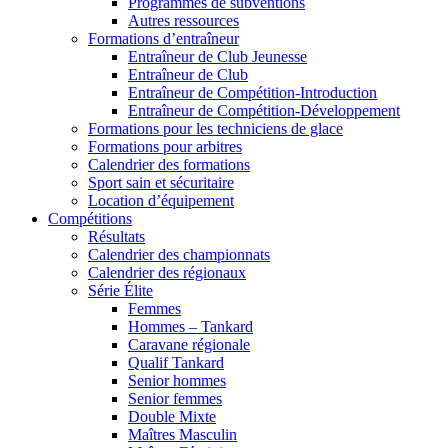
Programmes de subventions
Autres ressources
Formations d’entraîneur
Entraîneur de Club Jeunesse
Entraîneur de Club
Entraîneur de Compétition-Introduction
Entraîneur de Compétition-Développement
Formations pour les techniciens de glace
Formations pour arbitres
Calendrier des formations
Sport sain et sécuritaire
Location d’équipement
Compétitions
Résultats
Calendrier des championnats
Calendrier des régionaux
Série Élite
Femmes
Hommes – Tankard
Caravane régionale
Qualif Tankard
Senior hommes
Senior femmes
Double Mixte
Maîtres Masculin