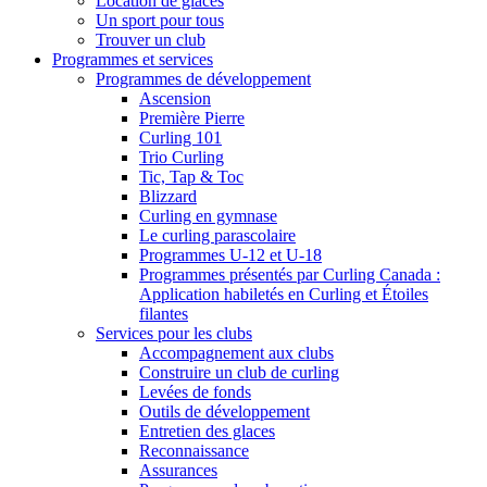
Location de glaces
Un sport pour tous
Trouver un club
Programmes et services
Programmes de développement
Ascension
Première Pierre
Curling 101
Trio Curling
Tic, Tap & Toc
Blizzard
Curling en gymnase
Le curling parascolaire
Programmes U-12 et U-18
Programmes présentés par Curling Canada :
Application habiletés en Curling et Étoiles
filantes
Services pour les clubs
Accompagnement aux clubs
Construire un club de curling
Levées de fonds
Outils de développement
Entretien des glaces
Reconnaissance
Assurances