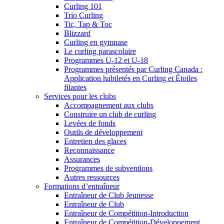
Curling 101
Trio Curling
Tic, Tap & Toc
Blizzard
Curling en gymnase
Le curling parascolaire
Programmes U-12 et U-18
Programmes présentés par Curling Canada :
Application habiletés en Curling et Étoiles
filantes
Services pour les clubs
Accompagnement aux clubs
Construire un club de curling
Levées de fonds
Outils de développement
Entretien des glaces
Reconnaissance
Assurances
Programmes de subventions
Autres ressources
Formations d’entraîneur
Entraîneur de Club Jeunesse
Entraîneur de Club
Entraîneur de Compétition-Introduction
Entraîneur de Compétition-Développement