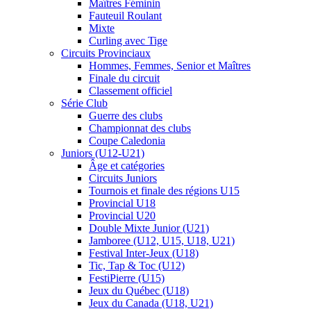
Maîtres Féminin
Fauteuil Roulant
Mixte
Curling avec Tige
Circuits Provinciaux
Hommes, Femmes, Senior et Maîtres
Finale du circuit
Classement officiel
Série Club
Guerre des clubs
Championnat des clubs
Coupe Caledonia
Juniors (U12-U21)
Âge et catégories
Circuits Juniors
Tournois et finale des régions U15
Provincial U18
Provincial U20
Double Mixte Junior (U21)
Jamboree (U12, U15, U18, U21)
Festival Inter-Jeux (U18)
Tic, Tap & Toc (U12)
FestiPierre (U15)
Jeux du Québec (U18)
Jeux du Canada (U18, U21)