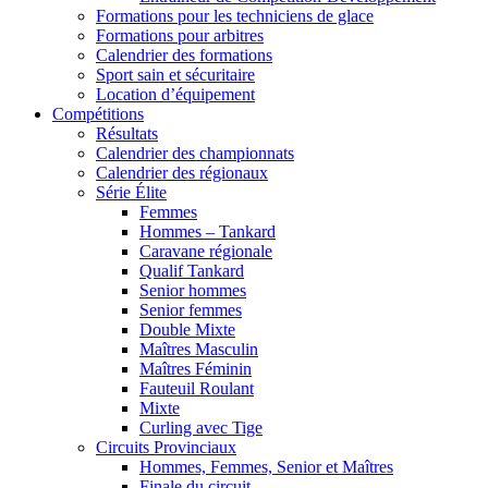
Formations pour les techniciens de glace
Formations pour arbitres
Calendrier des formations
Sport sain et sécuritaire
Location d’équipement
Compétitions
Résultats
Calendrier des championnats
Calendrier des régionaux
Série Élite
Femmes
Hommes – Tankard
Caravane régionale
Qualif Tankard
Senior hommes
Senior femmes
Double Mixte
Maîtres Masculin
Maîtres Féminin
Fauteuil Roulant
Mixte
Curling avec Tige
Circuits Provinciaux
Hommes, Femmes, Senior et Maîtres
Finale du circuit