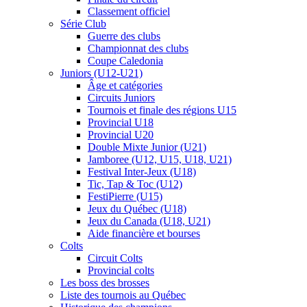
Classement officiel
Série Club
Guerre des clubs
Championnat des clubs
Coupe Caledonia
Juniors (U12-U21)
Âge et catégories
Circuits Juniors
Tournois et finale des régions U15
Provincial U18
Provincial U20
Double Mixte Junior (U21)
Jamboree (U12, U15, U18, U21)
Festival Inter-Jeux (U18)
Tic, Tap & Toc (U12)
FestiPierre (U15)
Jeux du Québec (U18)
Jeux du Canada (U18, U21)
Aide financière et bourses
Colts
Circuit Colts
Provincial colts
Les boss des brosses
Liste des tournois au Québec