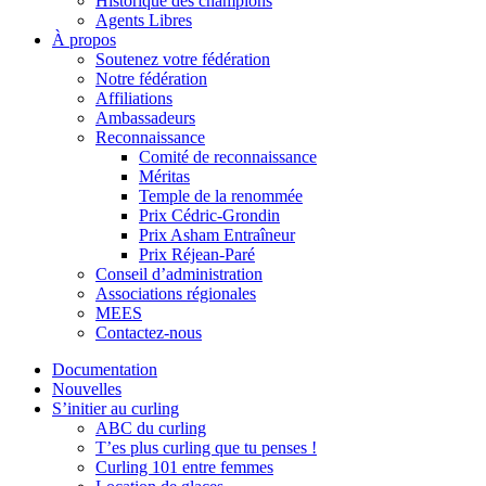
Historique des champions
Agents Libres
À propos
Soutenez votre fédération
Notre fédération
Affiliations
Ambassadeurs
Reconnaissance
Comité de reconnaissance
Méritas
Temple de la renommée
Prix Cédric-Grondin
Prix Asham Entraîneur
Prix Réjean-Paré
Conseil d’administration
Associations régionales
MEES
Contactez-nous
Documentation
Nouvelles
S’initier au curling
ABC du curling
T’es plus curling que tu penses !
Curling 101 entre femmes