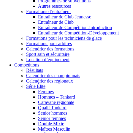
Programmes de subventions
Autres ressources
Formations d’entraîneur
Entraîneur de Club Jeunesse
Entraîneur de Club
Entraîneur de Compétition-Introduction
Entraîneur de Compétition-Développement
Formations pour les techniciens de glace
Formations pour arbitres
Calendrier des formations
Sport sain et sécuritaire
Location d’équipement
Compétitions
Résultats
Calendrier des championnats
Calendrier des régionaux
Série Élite
Femmes
Hommes – Tankard
Caravane régionale
Qualif Tankard
Senior hommes
Senior femmes
Double Mixte
Maîtres Masculin