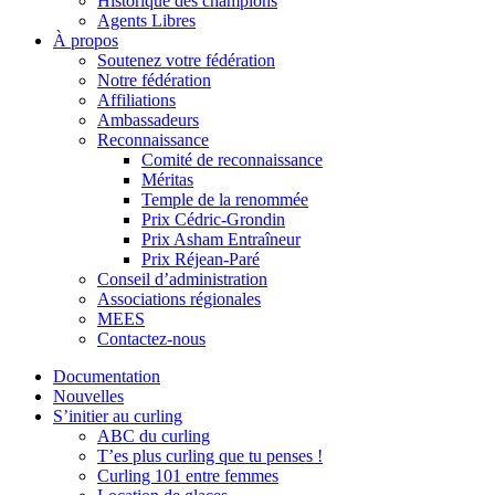
Historique des champions
Agents Libres
À propos
Soutenez votre fédération
Notre fédération
Affiliations
Ambassadeurs
Reconnaissance
Comité de reconnaissance
Méritas
Temple de la renommée
Prix Cédric-Grondin
Prix Asham Entraîneur
Prix Réjean-Paré
Conseil d’administration
Associations régionales
MEES
Contactez-nous
Documentation
Nouvelles
S’initier au curling
ABC du curling
T’es plus curling que tu penses !
Curling 101 entre femmes