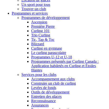
Location de glaces
Un sport pour tous
Trouver un club
Programmes et services
Programmes de développement
Ascension
Première Pierre
Curling 101
Trio Curling
Tic, Tap & Toc
Blizzard
Curling en gymnase
Le curling parascolaire
Programmes U-12 et U-18
Programmes présentés par Curling Canada :
Application habiletés en Curling et Étoiles
filantes
Services pour les clubs
Accompagnement aux clubs
Construire un club de curling
Levées de fonds
Outils de développement
Entretien des glaces
Reconnaissance
Assurances