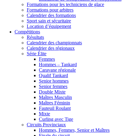
Formations pour les techniciens de glace
Formations pour arbitres
Calendrier des formations
Sport sain et sécuritaire
Location d’équipement
Compétitions
Résultats
Calendrier des championnats
Calendrier des régionaux
Série Élite
Femmes
Hommes – Tankard
Caravane régionale
Qualif Tankard
Senior hommes
Senior femmes
Double Mixte
Maîtres Masculin
Maîtres Féminin
Fauteuil Roulant
Mixte
Curling avec Tige
Circuits Provinciaux
Hommes, Femmes, Senior et Maîtres
Finale du circuit