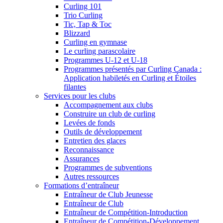
Curling 101
Trio Curling
Tic, Tap & Toc
Blizzard
Curling en gymnase
Le curling parascolaire
Programmes U-12 et U-18
Programmes présentés par Curling Canada :
Application habiletés en Curling et Étoiles
filantes
Services pour les clubs
Accompagnement aux clubs
Construire un club de curling
Levées de fonds
Outils de développement
Entretien des glaces
Reconnaissance
Assurances
Programmes de subventions
Autres ressources
Formations d’entraîneur
Entraîneur de Club Jeunesse
Entraîneur de Club
Entraîneur de Compétition-Introduction
Entraîneur de Compétition-Développement