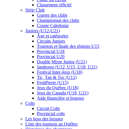
Classement officiel
Série Club
Guerre des clubs
Championnat des clubs
Coupe Caledonia
Juniors (U12-U21)
Âge et catégories
Circuits Juniors
Tournois et finale des régions U15
Provincial U18
Provincial U20
Double Mixte Junior (U21)
Jamboree (U12, U15, U18, U21)
Festival Inter-Jeux (U18)
Tic, Tap & Toc (U12)
FestiPierre (U15)
Jeux du Québec (U18)
Jeux du Canada (U18, U21)
Aide financière et bourses
Colts
Circuit Colts
Provincial colts
Les boss des brosses
Liste des tournois au Québec