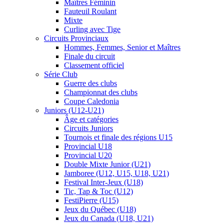
Maîtres Féminin
Fauteuil Roulant
Mixte
Curling avec Tige
Circuits Provinciaux
Hommes, Femmes, Senior et Maîtres
Finale du circuit
Classement officiel
Série Club
Guerre des clubs
Championnat des clubs
Coupe Caledonia
Juniors (U12-U21)
Âge et catégories
Circuits Juniors
Tournois et finale des régions U15
Provincial U18
Provincial U20
Double Mixte Junior (U21)
Jamboree (U12, U15, U18, U21)
Festival Inter-Jeux (U18)
Tic, Tap & Toc (U12)
FestiPierre (U15)
Jeux du Québec (U18)
Jeux du Canada (U18, U21)