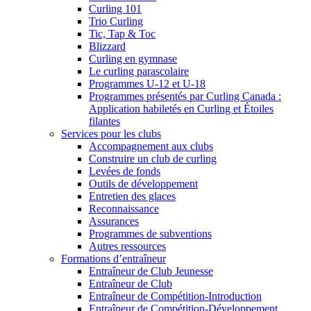
Curling 101
Trio Curling
Tic, Tap & Toc
Blizzard
Curling en gymnase
Le curling parascolaire
Programmes U-12 et U-18
Programmes présentés par Curling Canada :
Application habiletés en Curling et Étoiles
filantes
Services pour les clubs
Accompagnement aux clubs
Construire un club de curling
Levées de fonds
Outils de développement
Entretien des glaces
Reconnaissance
Assurances
Programmes de subventions
Autres ressources
Formations d’entraîneur
Entraîneur de Club Jeunesse
Entraîneur de Club
Entraîneur de Compétition-Introduction
Entraîneur de Compétition-Développement