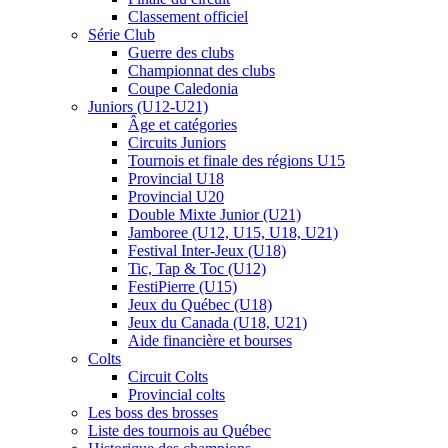
Classement officiel
Série Club
Guerre des clubs
Championnat des clubs
Coupe Caledonia
Juniors (U12-U21)
Âge et catégories
Circuits Juniors
Tournois et finale des régions U15
Provincial U18
Provincial U20
Double Mixte Junior (U21)
Jamboree (U12, U15, U18, U21)
Festival Inter-Jeux (U18)
Tic, Tap & Toc (U12)
FestiPierre (U15)
Jeux du Québec (U18)
Jeux du Canada (U18, U21)
Aide financière et bourses
Colts
Circuit Colts
Provincial colts
Les boss des brosses
Liste des tournois au Québec