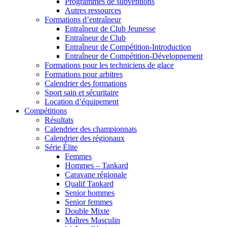
Programmes de subventions
Autres ressources
Formations d’entraîneur
Entraîneur de Club Jeunesse
Entraîneur de Club
Entraîneur de Compétition-Introduction
Entraîneur de Compétition-Développement
Formations pour les techniciens de glace
Formations pour arbitres
Calendrier des formations
Sport sain et sécuritaire
Location d’équipement
Compétitions
Résultats
Calendrier des championnats
Calendrier des régionaux
Série Élite
Femmes
Hommes – Tankard
Caravane régionale
Qualif Tankard
Senior hommes
Senior femmes
Double Mixte
Maîtres Masculin