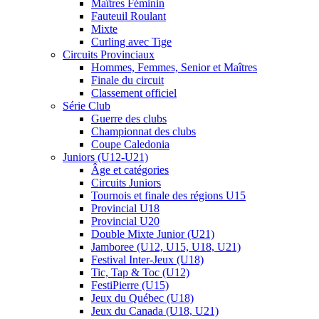
Maîtres Féminin
Fauteuil Roulant
Mixte
Curling avec Tige
Circuits Provinciaux
Hommes, Femmes, Senior et Maîtres
Finale du circuit
Classement officiel
Série Club
Guerre des clubs
Championnat des clubs
Coupe Caledonia
Juniors (U12-U21)
Âge et catégories
Circuits Juniors
Tournois et finale des régions U15
Provincial U18
Provincial U20
Double Mixte Junior (U21)
Jamboree (U12, U15, U18, U21)
Festival Inter-Jeux (U18)
Tic, Tap & Toc (U12)
FestiPierre (U15)
Jeux du Québec (U18)
Jeux du Canada (U18, U21)