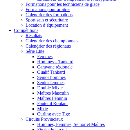
Formations pour les techniciens de glace
Formations pour arbitres
Calendrier des formations
Sport sain et sécuritaire
Location d’équipement
Compétitions
Résultats
Calendrier des championnats
Calendrier des régionaux
Série Élite
Femmes
Hommes – Tankard
Caravane régionale
Qualif Tankard
Senior hommes
Senior femmes
Double Mixte
Maîtres Masculin
Maîtres Féminin
Fauteuil Roulant
Mixte
Curling avec Tige
Circuits Provinciaux
Hommes, Femmes, Senior et Maîtres
Finale du circuit