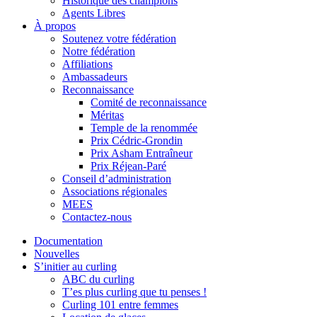
Historique des champions
Agents Libres
À propos
Soutenez votre fédération
Notre fédération
Affiliations
Ambassadeurs
Reconnaissance
Comité de reconnaissance
Méritas
Temple de la renommée
Prix Cédric-Grondin
Prix Asham Entraîneur
Prix Réjean-Paré
Conseil d’administration
Associations régionales
MEES
Contactez-nous
Documentation
Nouvelles
S’initier au curling
ABC du curling
T’es plus curling que tu penses !
Curling 101 entre femmes