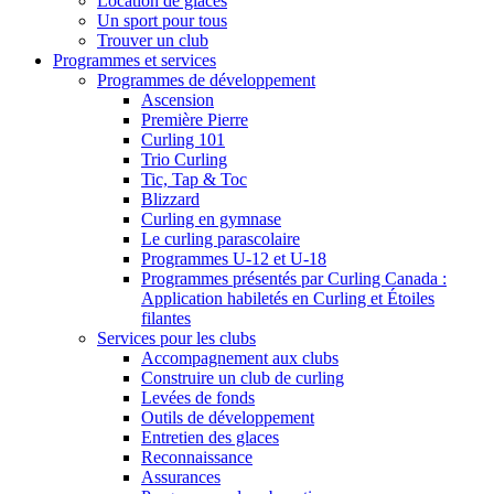
Location de glaces
Un sport pour tous
Trouver un club
Programmes et services
Programmes de développement
Ascension
Première Pierre
Curling 101
Trio Curling
Tic, Tap & Toc
Blizzard
Curling en gymnase
Le curling parascolaire
Programmes U-12 et U-18
Programmes présentés par Curling Canada :
Application habiletés en Curling et Étoiles
filantes
Services pour les clubs
Accompagnement aux clubs
Construire un club de curling
Levées de fonds
Outils de développement
Entretien des glaces
Reconnaissance
Assurances