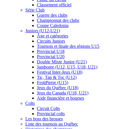
Classement officiel
Série Club
Guerre des clubs
Championnat des clubs
Coupe Caledonia
Juniors (U12-U21)
Âge et catégories
Circuits Juniors
Tournois et finale des régions U15
Provincial U18
Provincial U20
Double Mixte Junior (U21)
Jamboree (U12, U15, U18, U21)
Festival Inter-Jeux (U18)
Tic, Tap & Toc (U12)
FestiPierre (U15)
Jeux du Québec (U18)
Jeux du Canada (U18, U21)
Aide financière et bourses
Colts
Circuit Colts
Provincial colts
Les boss des brosses
Liste des tournois au Québec