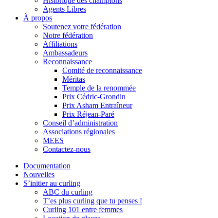
Historique des champions
Agents Libres
À propos
Soutenez votre fédération
Notre fédération
Affiliations
Ambassadeurs
Reconnaissance
Comité de reconnaissance
Méritas
Temple de la renommée
Prix Cédric-Grondin
Prix Asham Entraîneur
Prix Réjean-Paré
Conseil d’administration
Associations régionales
MEES
Contactez-nous
Documentation
Nouvelles
S’initier au curling
ABC du curling
T’es plus curling que tu penses !
Curling 101 entre femmes