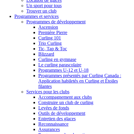
Location de glaces
Un sport pour tous
Trouver un club
Programmes et services
Programmes de développement
Ascension
Première Pierre
Curling 101
Trio Curling
Tic, Tap & Toc
Blizzard
Curling en gymnase
Le curling parascolaire
Programmes U-12 et U-18
Programmes présentés par Curling Canada :
Application habiletés en Curling et Étoiles
filantes
Services pour les clubs
Accompagnement aux clubs
Construire un club de curling
Levées de fonds
Outils de développement
Entretien des glaces
Reconnaissance
Assurances