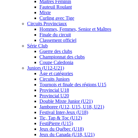
Maîtres Féminin
Fauteuil Roulant
Mixte
Curling avec Tige
Circuits Provinciaux
Hommes, Femmes, Senior et Maîtres
Finale du circuit
Classement officiel
Série Club
Guerre des clubs
Championnat des clubs
Coupe Caledonia
Juniors (U12-U21)
Âge et catégories
Circuits Juniors
Tournois et finale des régions U15
Provincial U18
Provincial U20
Double Mixte Junior (U21)
Jamboree (U12, U15, U18, U21)
Festival Inter-Jeux (U18)
Tic, Tap & Toc (U12)
FestiPierre (U15)
Jeux du Québec (U18)
Jeux du Canada (U18, U21)