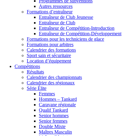
Programmes de subventions
Autres ressources
Formations d’entraîneur
Entraîneur de Club Jeunesse
Entraîneur de Club
Entraîneur de Compétition-Introduction
Entraîneur de Compétition-Développement
Formations pour les techniciens de glace
Formations pour arbitres
Calendrier des formations
Sport sain et sécuritaire
Location d’équipement
Compétitions
Résultats
Calendrier des championnats
Calendrier des régionaux
Série Élite
Femmes
Hommes – Tankard
Caravane régionale
Qualif Tankard
Senior hommes
Senior femmes
Double Mixte
Maîtres Masculin