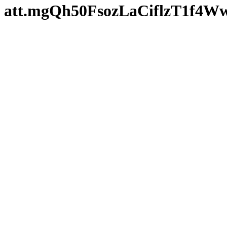
att.mgQh50FsozLaCiflzT1f4