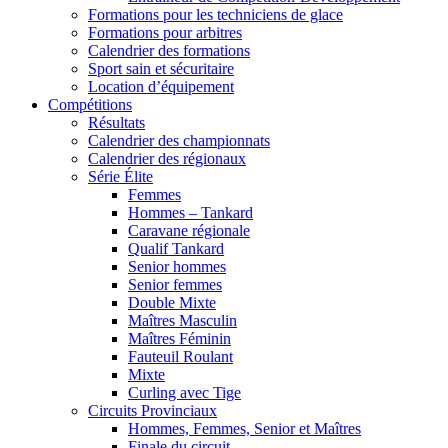
Formations pour les techniciens de glace
Formations pour arbitres
Calendrier des formations
Sport sain et sécuritaire
Location d’équipement
Compétitions
Résultats
Calendrier des championnats
Calendrier des régionaux
Série Élite
Femmes
Hommes – Tankard
Caravane régionale
Qualif Tankard
Senior hommes
Senior femmes
Double Mixte
Maîtres Masculin
Maîtres Féminin
Fauteuil Roulant
Mixte
Curling avec Tige
Circuits Provinciaux
Hommes, Femmes, Senior et Maîtres
Finale du circuit