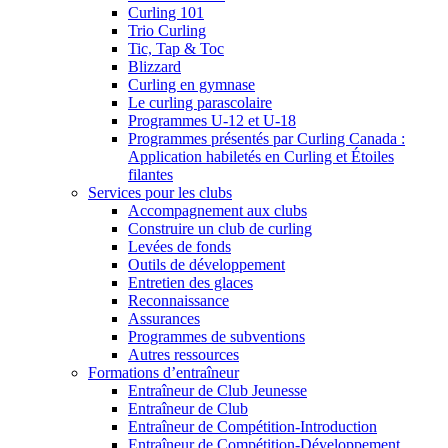
Curling 101
Trio Curling
Tic, Tap & Toc
Blizzard
Curling en gymnase
Le curling parascolaire
Programmes U-12 et U-18
Programmes présentés par Curling Canada :
Application habiletés en Curling et Étoiles
filantes
Services pour les clubs
Accompagnement aux clubs
Construire un club de curling
Levées de fonds
Outils de développement
Entretien des glaces
Reconnaissance
Assurances
Programmes de subventions
Autres ressources
Formations d’entraîneur
Entraîneur de Club Jeunesse
Entraîneur de Club
Entraîneur de Compétition-Introduction
Entraîneur de Compétition-Développement