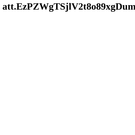
att.EzPZWgTSjlV2t8o89xg