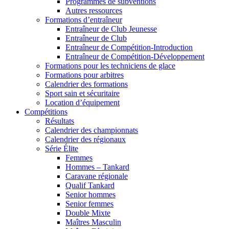
Programmes de subventions
Autres ressources
Formations d’entraîneur
Entraîneur de Club Jeunesse
Entraîneur de Club
Entraîneur de Compétition-Introduction
Entraîneur de Compétition-Développement
Formations pour les techniciens de glace
Formations pour arbitres
Calendrier des formations
Sport sain et sécuritaire
Location d’équipement
Compétitions
Résultats
Calendrier des championnats
Calendrier des régionaux
Série Élite
Femmes
Hommes – Tankard
Caravane régionale
Qualif Tankard
Senior hommes
Senior femmes
Double Mixte
Maîtres Masculin