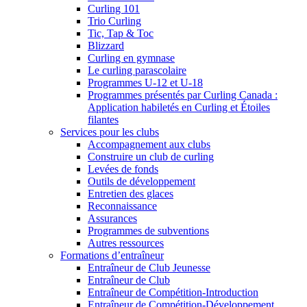
Curling 101
Trio Curling
Tic, Tap & Toc
Blizzard
Curling en gymnase
Le curling parascolaire
Programmes U-12 et U-18
Programmes présentés par Curling Canada :
Application habiletés en Curling et Étoiles
filantes
Services pour les clubs
Accompagnement aux clubs
Construire un club de curling
Levées de fonds
Outils de développement
Entretien des glaces
Reconnaissance
Assurances
Programmes de subventions
Autres ressources
Formations d’entraîneur
Entraîneur de Club Jeunesse
Entraîneur de Club
Entraîneur de Compétition-Introduction
Entraîneur de Compétition-Développement