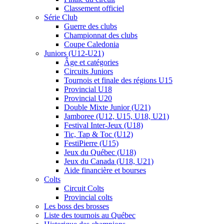
Classement officiel
Série Club
Guerre des clubs
Championnat des clubs
Coupe Caledonia
Juniors (U12-U21)
Âge et catégories
Circuits Juniors
Tournois et finale des régions U15
Provincial U18
Provincial U20
Double Mixte Junior (U21)
Jamboree (U12, U15, U18, U21)
Festival Inter-Jeux (U18)
Tic, Tap & Toc (U12)
FestiPierre (U15)
Jeux du Québec (U18)
Jeux du Canada (U18, U21)
Aide financière et bourses
Colts
Circuit Colts
Provincial colts
Les boss des brosses
Liste des tournois au Québec