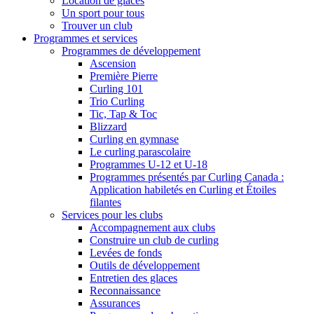
Location de glaces
Un sport pour tous
Trouver un club
Programmes et services
Programmes de développement
Ascension
Première Pierre
Curling 101
Trio Curling
Tic, Tap & Toc
Blizzard
Curling en gymnase
Le curling parascolaire
Programmes U-12 et U-18
Programmes présentés par Curling Canada :
Application habiletés en Curling et Étoiles
filantes
Services pour les clubs
Accompagnement aux clubs
Construire un club de curling
Levées de fonds
Outils de développement
Entretien des glaces
Reconnaissance
Assurances