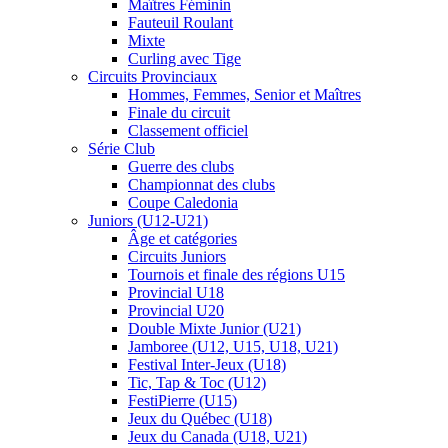
Maîtres Féminin
Fauteuil Roulant
Mixte
Curling avec Tige
Circuits Provinciaux
Hommes, Femmes, Senior et Maîtres
Finale du circuit
Classement officiel
Série Club
Guerre des clubs
Championnat des clubs
Coupe Caledonia
Juniors (U12-U21)
Âge et catégories
Circuits Juniors
Tournois et finale des régions U15
Provincial U18
Provincial U20
Double Mixte Junior (U21)
Jamboree (U12, U15, U18, U21)
Festival Inter-Jeux (U18)
Tic, Tap & Toc (U12)
FestiPierre (U15)
Jeux du Québec (U18)
Jeux du Canada (U18, U21)