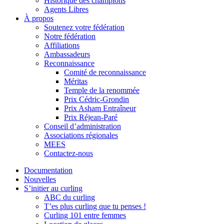
Historique des champions
Agents Libres
À propos
Soutenez votre fédération
Notre fédération
Affiliations
Ambassadeurs
Reconnaissance
Comité de reconnaissance
Méritas
Temple de la renommée
Prix Cédric-Grondin
Prix Asham Entraîneur
Prix Réjean-Paré
Conseil d’administration
Associations régionales
MEES
Contactez-nous
Documentation
Nouvelles
S’initier au curling
ABC du curling
T’es plus curling que tu penses !
Curling 101 entre femmes