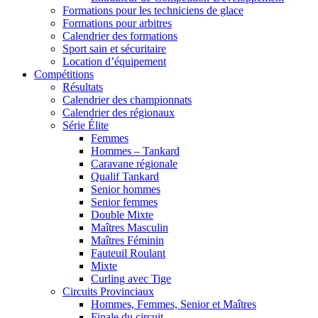
Formations pour les techniciens de glace
Formations pour arbitres
Calendrier des formations
Sport sain et sécuritaire
Location d’équipement
Compétitions
Résultats
Calendrier des championnats
Calendrier des régionaux
Série Élite
Femmes
Hommes – Tankard
Caravane régionale
Qualif Tankard
Senior hommes
Senior femmes
Double Mixte
Maîtres Masculin
Maîtres Féminin
Fauteuil Roulant
Mixte
Curling avec Tige
Circuits Provinciaux
Hommes, Femmes, Senior et Maîtres
Finale du circuit