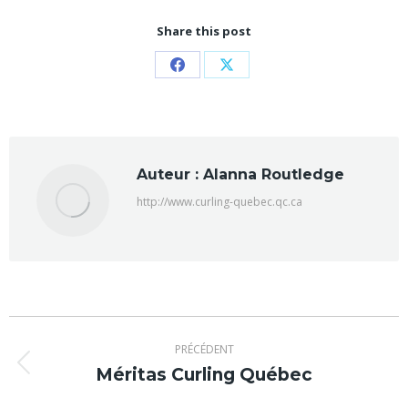
Share this post
Partager
Partager
sur
sur
Facebook
X
Auteur :
Alanna Routledge
http://www.curling-quebec.qc.ca
Navigation
PRÉCÉDENT
article
Méritas Curling Québec
Article
précédent