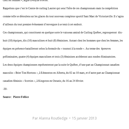
chez les femmes », argue Dwayne Fowler.
Rappelons que c’est le Centre de curling Laurier qui sera l’hôte de ces championnats mais la compétition
comme telle se déroulera sur les glaces du tout nouveau complexe sportif Sani Marc de Victoriaville. Il s’agira
d’ailleurs du tout premier évènement d’envergure à se tenir à cet endroit.
Ces championnats, qui constituent en quelque sorte le vaisseau amiral de Curling Québec, regrouperont dix-
huit (18) équipes, dix (10) masculines et huit (8) féminines. Autant chez les hommes que chez les femmes, les
équipes en présence batailleront selon la formule du « tournoi à la ronde ». Au terme des épreuves
préliminaires, quatre (4) équipes masculines et trois (3) féminines accèderont aux rondes éliminatoires.
Les deux équipes championnes représenteront par la suite le Québec, d’une part au Championnat canadien
masculin « Brier Tim Hortons », à Edmonton en Alberta, du 02 au 10 mars, et d’autre part au Championnat
canadien féminin « Scotties », à Kingston en Ontario, du 16 au 24 février.
-30-
Source : Pierre Fellice
Par
Alanna Routledge
15 janvier 2013