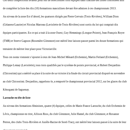
Ces deux compétitions avaient pour but de sélectionner trois équipes dans chacune des zones concernées afin
de compléter la liste des dix (10) formations masculines devant être admises à ces championnats 2013.
Au niveau de la zone Est d’abord, les quatuors dirigés par Pierre Gervais (Trois-Rivières), William Dion
(Celanese/Laurier) et Nicolas Marceau (Laviolette de Trois-Rivières) sont sortis du lot qui comptait dix
équipes participantes. En ce qui a trait à la zone Ouest, Guy Hemmings (Longue-Pointe), Jean-François Royer
(TMR) et Steeve Gagnon (Rosemère-Glenmore) ont mérité leur laissez-passer parmi les douze formations qui
tentaient de mériter leur place pour Victoriaville.
Tous ces noms viennent s’ajouter à ceux de Jean-Michel Ménard (Etchemin), Martin Ferland (Etchemin),
Philippe Lemay (Laviolette), tous trois qualifiés par le système de points provincial, et Robert Desjardins
(Chicoutimi) qui a mérité sa place à la suite de sa victoire à la finale du circuit provincial disputé en novembre
au club Chicoutimi. Desjardins, rappelons-le, a remporté le championnat provincial 2012, sur les glaces du club
Kénogami de Saguenay.
Larouche en tête de liste
Au niveau des formations féminines, quatre (4) équipes, celles de Marie-France Larouche, du club Etchemin de
Lévis, championne en titre, Allison Ross, du club Glenmore, Julie Hamel, du club Glenmore, et Roxanne
Perron, des clubs Trois-Rivières et Aurèle-Racine de Sorel-Tracy, ont mérité leur laissez-passer à la suite de leur