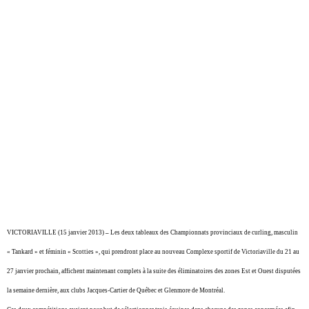
VICTORIAVILLE (15 janvier 2013)
–
Les deux tableaux des Championnats provinciaux de curling, masculin
« Tankard » et féminin « Scotties », qui prendront place au nouveau Complexe sportif de Victoriaville du 21 au
27 janvier prochain, affichent maintenant complets à la suite des éliminatoires des zones Est et Ouest disputées
la semaine dernière, aux clubs Jacques-Cartier de Québec et Glenmore de Montréal.