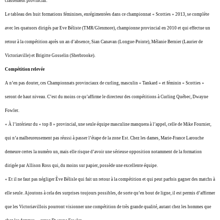
classement provincial.
Le tableau des huit formations féminines, enrégimentées dans ce championnat « Scotties » 2013, se complète
avec les quatuors dirigés par Eve Béliste (TMR/Glenmore), championne provincial en 2010 et qui effectue un
retour à la compétition après un an d’absence, Sian Canavan (Longue-Pointe), Mélanie Bernier (Laurier de
Victoriaville) et Brigitte Gosselin (Sherbrooke).
Compétition relevée
A n’en pas douter, ces Championnats provinciaux de curling, masculin « Tankard » et féminin « Scotties »
seront de haut niveau. C’est du moins ce qu’affirme le directeur des compétitions à Curling Québec, Dwayne
Fowler.
« À l’intérieur du « top 8 » provincial, une seule équipe masculine manquera à l’appel, celle de Mike Fournier,
qui n’a malheureusement pas réussi à passer l’étape de la zone Est. Chez les dames, Marie-France Larouche
demeure certes la numéro un, mais elle risque d’avoir une sérieuse opposition notamment de la formation
dirigée par Allison Ross qui, du moins sur papier, possède une excellente équipe.
« Et il ne faut pas négliger Ève Bélisle qui fait un retour à la compétition et qui peut parfois gagner des matchs à
elle seule. Ajoutons à cela des surprises toujours possibles, de sorte qu’en bout de ligne, il est permis d’affirmer
que les Victoriavillois pourront visionner une compétition de très grande qualité, autant chez les hommes que