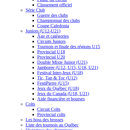
Classement officiel
Série Club
Guerre des clubs
Championnat des clubs
Coupe Caledonia
Juniors (U12-U21)
Âge et catégories
Circuits Juniors
Tournois et finale des régions U15
Provincial U18
Provincial U20
Double Mixte Junior (U21)
Jamboree (U12, U15, U18, U21)
Festival Inter-Jeux (U18)
Tic, Tap & Toc (U12)
FestiPierre (U15)
Jeux du Québec (U18)
Jeux du Canada (U18, U21)
Aide financière et bourses
Colts
Circuit Colts
Provincial colts
Les boss des brosses
Liste des tournois au Québec