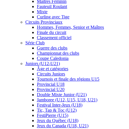
Maîtres Féminin
Fauteuil Roulant
Mixte
Curling avec Tige
Circuits Provinciaux
Hommes, Femmes, Senior et Maîtres
Finale du circuit
Classement officiel
Série Club
Guerre des clubs
Championnat des clubs
Coupe Caledonia
Juniors (U12-U21)
Âge et catégories
Circuits Juniors
Tournois et finale des régions U15
Provincial U18
Provincial U20
Double Mixte Junior (U21)
Jamboree (U12, U15, U18, U21)
Festival Inter-Jeux (U18)
Tic, Tap & Toc (U12)
FestiPierre (U15)
Jeux du Québec (U18)
Jeux du Canada (U18, U21)