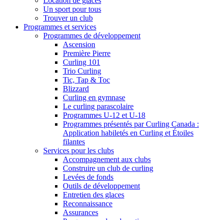
Location de glaces
Un sport pour tous
Trouver un club
Programmes et services
Programmes de développement
Ascension
Première Pierre
Curling 101
Trio Curling
Tic, Tap & Toc
Blizzard
Curling en gymnase
Le curling parascolaire
Programmes U-12 et U-18
Programmes présentés par Curling Canada :
Application habiletés en Curling et Étoiles
filantes
Services pour les clubs
Accompagnement aux clubs
Construire un club de curling
Levées de fonds
Outils de développement
Entretien des glaces
Reconnaissance
Assurances