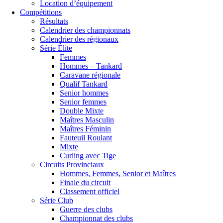
Location d’équipement
Compétitions
Résultats
Calendrier des championnats
Calendrier des régionaux
Série Élite
Femmes
Hommes – Tankard
Caravane régionale
Qualif Tankard
Senior hommes
Senior femmes
Double Mixte
Maîtres Masculin
Maîtres Féminin
Fauteuil Roulant
Mixte
Curling avec Tige
Circuits Provinciaux
Hommes, Femmes, Senior et Maîtres
Finale du circuit
Classement officiel
Série Club
Guerre des clubs
Championnat des clubs