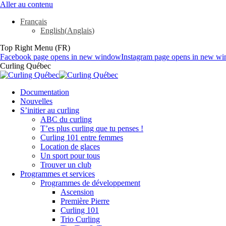
Aller au contenu
Français
English
(
Anglais
)
Top Right Menu (FR)
Facebook page opens in new window
Instagram page opens in new w
Curling Québec
Documentation
Nouvelles
S’initier au curling
ABC du curling
T’es plus curling que tu penses !
Curling 101 entre femmes
Location de glaces
Un sport pour tous
Trouver un club
Programmes et services
Programmes de développement
Ascension
Première Pierre
Curling 101
Trio Curling