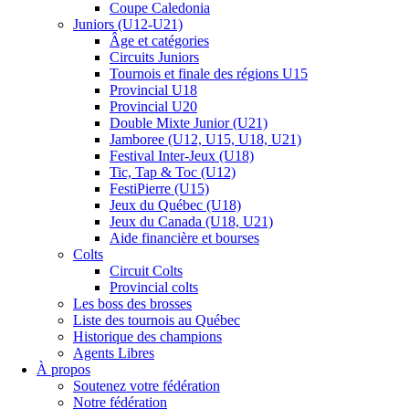
Coupe Caledonia
Juniors (U12-U21)
Âge et catégories
Circuits Juniors
Tournois et finale des régions U15
Provincial U18
Provincial U20
Double Mixte Junior (U21)
Jamboree (U12, U15, U18, U21)
Festival Inter-Jeux (U18)
Tic, Tap & Toc (U12)
FestiPierre (U15)
Jeux du Québec (U18)
Jeux du Canada (U18, U21)
Aide financière et bourses
Colts
Circuit Colts
Provincial colts
Les boss des brosses
Liste des tournois au Québec
Historique des champions
Agents Libres
À propos
Soutenez votre fédération
Notre fédération