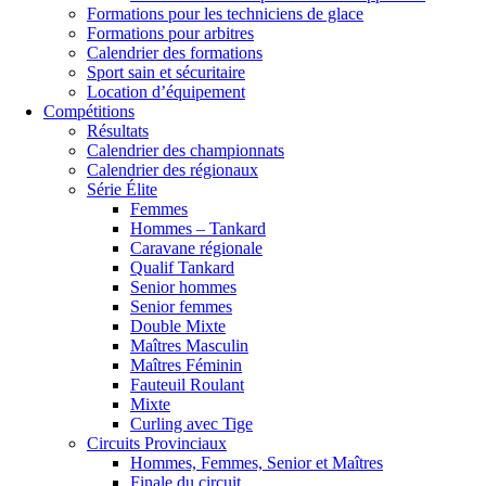
Formations pour les techniciens de glace
Formations pour arbitres
Calendrier des formations
Sport sain et sécuritaire
Location d’équipement
Compétitions
Résultats
Calendrier des championnats
Calendrier des régionaux
Série Élite
Femmes
Hommes – Tankard
Caravane régionale
Qualif Tankard
Senior hommes
Senior femmes
Double Mixte
Maîtres Masculin
Maîtres Féminin
Fauteuil Roulant
Mixte
Curling avec Tige
Circuits Provinciaux
Hommes, Femmes, Senior et Maîtres
Finale du circuit