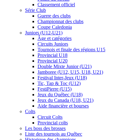
Classement officiel
Série Club
Guerre des clubs
Championnat des clubs
Coupe Caledonia
Juniors (U12-U21)
Âge et catégories
Circuits Juniors
Tournois et finale des régions U15
Provincial U18
Provincial U20
Double Mixte Junior (U21)
Jamboree (U12, U15, U18, U21)
Festival Inter-Jeux (U18)
Tic, Tap & Toc (U12)
FestiPierre (U15)
Jeux du Québec (U18)
Jeux du Canada (U18, U21)
Aide financière et bourses
Colts
Circuit Colts
Provincial colts
Les boss des brosses
Liste des tournois au Québec
Historique des champions