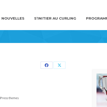
NOUVELLES
S’INITIER AU CURLING
PROGRAMM
Partager
Partager
sur
sur
Facebook
X
Press themes