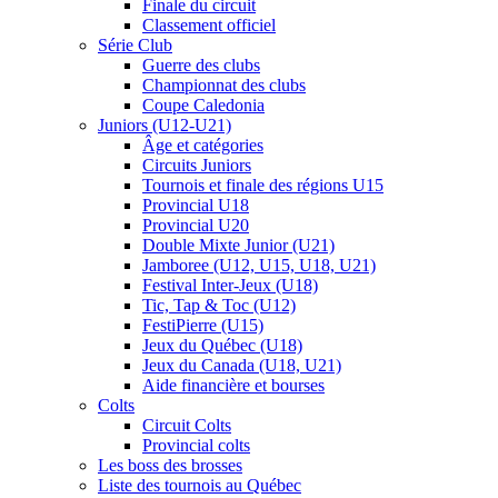
Finale du circuit
Classement officiel
Série Club
Guerre des clubs
Championnat des clubs
Coupe Caledonia
Juniors (U12-U21)
Âge et catégories
Circuits Juniors
Tournois et finale des régions U15
Provincial U18
Provincial U20
Double Mixte Junior (U21)
Jamboree (U12, U15, U18, U21)
Festival Inter-Jeux (U18)
Tic, Tap & Toc (U12)
FestiPierre (U15)
Jeux du Québec (U18)
Jeux du Canada (U18, U21)
Aide financière et bourses
Colts
Circuit Colts
Provincial colts
Les boss des brosses
Liste des tournois au Québec