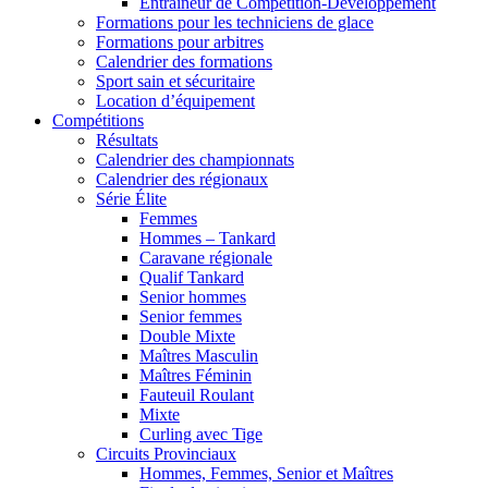
Entraîneur de Compétition-Développement
Formations pour les techniciens de glace
Formations pour arbitres
Calendrier des formations
Sport sain et sécuritaire
Location d’équipement
Compétitions
Résultats
Calendrier des championnats
Calendrier des régionaux
Série Élite
Femmes
Hommes – Tankard
Caravane régionale
Qualif Tankard
Senior hommes
Senior femmes
Double Mixte
Maîtres Masculin
Maîtres Féminin
Fauteuil Roulant
Mixte
Curling avec Tige
Circuits Provinciaux
Hommes, Femmes, Senior et Maîtres