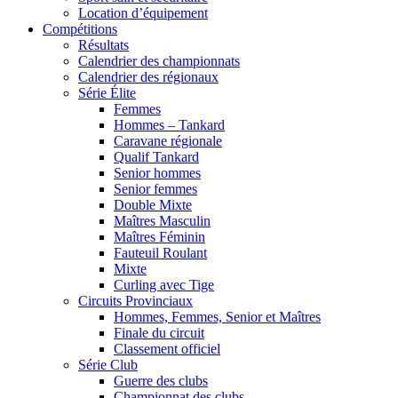
Location d’équipement
Compétitions
Résultats
Calendrier des championnats
Calendrier des régionaux
Série Élite
Femmes
Hommes – Tankard
Caravane régionale
Qualif Tankard
Senior hommes
Senior femmes
Double Mixte
Maîtres Masculin
Maîtres Féminin
Fauteuil Roulant
Mixte
Curling avec Tige
Circuits Provinciaux
Hommes, Femmes, Senior et Maîtres
Finale du circuit
Classement officiel
Série Club
Guerre des clubs
Championnat des clubs