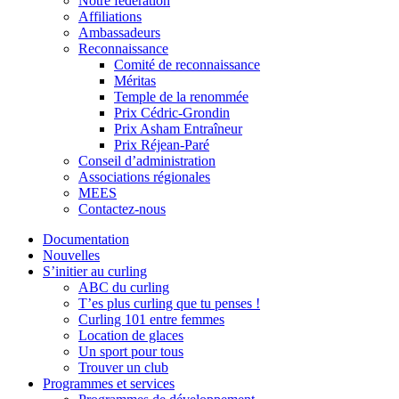
Notre fédération
Affiliations
Ambassadeurs
Reconnaissance
Comité de reconnaissance
Méritas
Temple de la renommée
Prix Cédric-Grondin
Prix Asham Entraîneur
Prix Réjean-Paré
Conseil d’administration
Associations régionales
MEES
Contactez-nous
Documentation
Nouvelles
S’initier au curling
ABC du curling
T’es plus curling que tu penses !
Curling 101 entre femmes
Location de glaces
Un sport pour tous
Trouver un club
Programmes et services