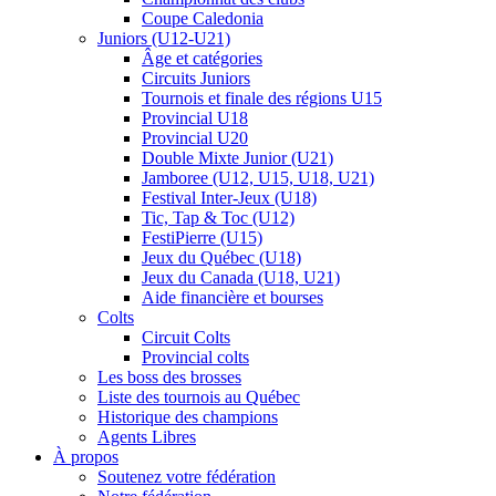
Coupe Caledonia
Juniors (U12-U21)
Âge et catégories
Circuits Juniors
Tournois et finale des régions U15
Provincial U18
Provincial U20
Double Mixte Junior (U21)
Jamboree (U12, U15, U18, U21)
Festival Inter-Jeux (U18)
Tic, Tap & Toc (U12)
FestiPierre (U15)
Jeux du Québec (U18)
Jeux du Canada (U18, U21)
Aide financière et bourses
Colts
Circuit Colts
Provincial colts
Les boss des brosses
Liste des tournois au Québec
Historique des champions
Agents Libres
À propos
Soutenez votre fédération