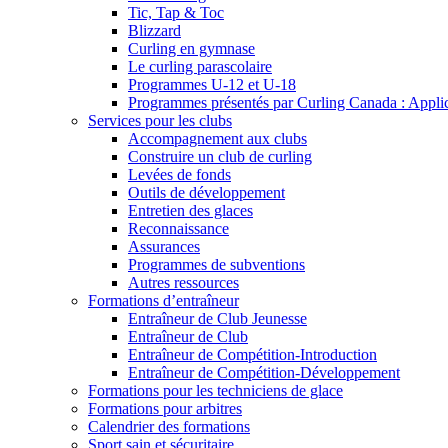
Tic, Tap & Toc
Blizzard
Curling en gymnase
Le curling parascolaire
Programmes U-12 et U-18
Programmes présentés par Curling Canada : Applicat
Services pour les clubs
Accompagnement aux clubs
Construire un club de curling
Levées de fonds
Outils de développement
Entretien des glaces
Reconnaissance
Assurances
Programmes de subventions
Autres ressources
Formations d’entraîneur
Entraîneur de Club Jeunesse
Entraîneur de Club
Entraîneur de Compétition-Introduction
Entraîneur de Compétition-Développement
Formations pour les techniciens de glace
Formations pour arbitres
Calendrier des formations
Sport sain et sécuritaire