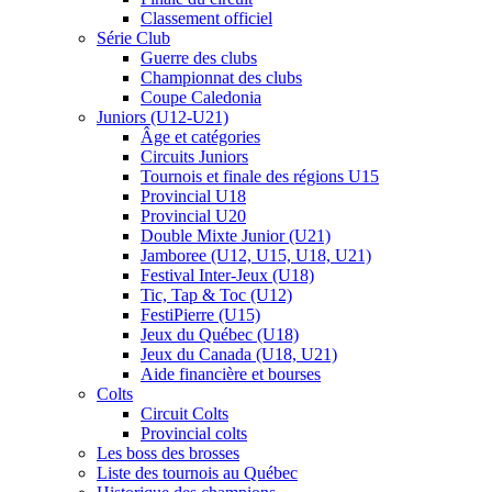
Classement officiel
Série Club
Guerre des clubs
Championnat des clubs
Coupe Caledonia
Juniors (U12-U21)
Âge et catégories
Circuits Juniors
Tournois et finale des régions U15
Provincial U18
Provincial U20
Double Mixte Junior (U21)
Jamboree (U12, U15, U18, U21)
Festival Inter-Jeux (U18)
Tic, Tap & Toc (U12)
FestiPierre (U15)
Jeux du Québec (U18)
Jeux du Canada (U18, U21)
Aide financière et bourses
Colts
Circuit Colts
Provincial colts
Les boss des brosses
Liste des tournois au Québec