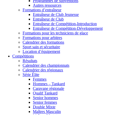
Programmes de subventions
Autres ressources
Formations d’entraîneur
Entraîneur de Club Jeunesse
Entraîneur de Club
Entraîneur de Compétition-Introduction
Entraîneur de Compétition-Développement
Formations pour les techniciens de glace
Formations pour arbitres
Calendrier des formations
Sport sain et sécuritaire
Location d’équipement
Compétitions
Résultats
Calendrier des championnats
Calendrier des régionaux
Série Élite
Femmes
Hommes – Tankard
Caravane régionale
Qualif Tankard
Senior hommes
Senior femmes
Double Mixte
Maîtres Masculin