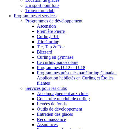
Location de glaces
Un sport pour tous
Trouver un club
Programmes et services
Programmes de développement
Ascension
Première Pierre
Curling 101
Trio Curling
Tic, Tap & Toc
Blizzard
Curling en gymnase
Le curling parascolaire
Programmes U-12 et U-18
Programmes présentés par Curling Canada :
Application habiletés en Curling et Étoiles
filantes
Services pour les clubs
Accompagnement aux clubs
Construire un club de curling
Levées de fonds
Outils de développement
Entretien des glaces
Reconnaissance
Assurances