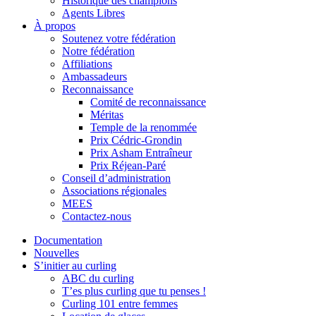
Historique des champions
Agents Libres
À propos
Soutenez votre fédération
Notre fédération
Affiliations
Ambassadeurs
Reconnaissance
Comité de reconnaissance
Méritas
Temple de la renommée
Prix Cédric-Grondin
Prix Asham Entraîneur
Prix Réjean-Paré
Conseil d’administration
Associations régionales
MEES
Contactez-nous
Documentation
Nouvelles
S’initier au curling
ABC du curling
T’es plus curling que tu penses !
Curling 101 entre femmes