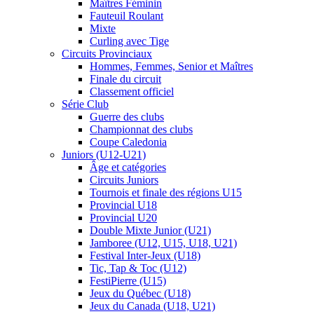
Maîtres Féminin
Fauteuil Roulant
Mixte
Curling avec Tige
Circuits Provinciaux
Hommes, Femmes, Senior et Maîtres
Finale du circuit
Classement officiel
Série Club
Guerre des clubs
Championnat des clubs
Coupe Caledonia
Juniors (U12-U21)
Âge et catégories
Circuits Juniors
Tournois et finale des régions U15
Provincial U18
Provincial U20
Double Mixte Junior (U21)
Jamboree (U12, U15, U18, U21)
Festival Inter-Jeux (U18)
Tic, Tap & Toc (U12)
FestiPierre (U15)
Jeux du Québec (U18)
Jeux du Canada (U18, U21)