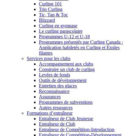
Curling 101
Trio Curling
Tic, Tap & Toc
Blizzard
Curling en gymnase
Le curling parascolaire
Programmes U-12 et U-18
Programmes présentés par Curling Canada :
Application habiletés en Curling et Étoiles
filantes
Services pour les clubs
Accompagnement aux clubs
Construire un club de curling
Levées de fonds
Outils de développement
Entretien des glaces
Reconnaissance
Assurances
Programmes de subventions
Autres ressources
Formations d’entraîneur
Entraîneur de Club Jeunesse
Entraîneur de Club
Entraîneur de Compétition-Introduction
Entraîneur de Compétition-Développement