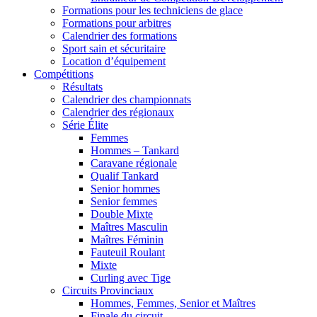
Formations pour les techniciens de glace
Formations pour arbitres
Calendrier des formations
Sport sain et sécuritaire
Location d’équipement
Compétitions
Résultats
Calendrier des championnats
Calendrier des régionaux
Série Élite
Femmes
Hommes – Tankard
Caravane régionale
Qualif Tankard
Senior hommes
Senior femmes
Double Mixte
Maîtres Masculin
Maîtres Féminin
Fauteuil Roulant
Mixte
Curling avec Tige
Circuits Provinciaux
Hommes, Femmes, Senior et Maîtres
Finale du circuit