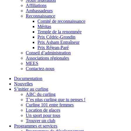
Notre fédération
Affiliations
Ambassadeurs
Reconnaissance
Comité de reconnaissance
Méritas
Temple de la renommée
Prix Cédric-Grondin
Prix Asham Entraîneur
Prix Réjean-Paré
Conseil d’administration
Associations régionales
MEES
Contactez-nous
Documentation
Nouvelles
S’initier au curling
ABC du curling
T’es plus curling que tu penses !
Curling 101 entre femmes
Location de glaces
Un sport pour tous
Trouver un club
Programmes et services