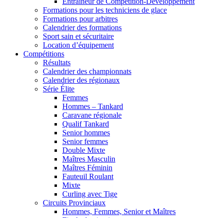
Entraîneur de Compétition-Développement
Formations pour les techniciens de glace
Formations pour arbitres
Calendrier des formations
Sport sain et sécuritaire
Location d’équipement
Compétitions
Résultats
Calendrier des championnats
Calendrier des régionaux
Série Élite
Femmes
Hommes – Tankard
Caravane régionale
Qualif Tankard
Senior hommes
Senior femmes
Double Mixte
Maîtres Masculin
Maîtres Féminin
Fauteuil Roulant
Mixte
Curling avec Tige
Circuits Provinciaux
Hommes, Femmes, Senior et Maîtres