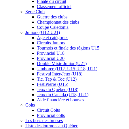
Finale du circuit
Classement officiel
Série Club
Guerre des clubs
Championnat des clubs
Coupe Caledonia
Juniors (U12-U21)
Âge et catégories
Circuits Juniors
Tournois et finale des régions U15
Provincial U18
Provincial U20
Double Mixte Junior (U21)
Jamboree (U12, U15, U18, U21)
Festival Inter-Jeux (U18)
Tic, Tap & Toc (U12)
FestiPierre (U15)
Jeux du Québec (U18)
Jeux du Canada (U18, U21)
Aide financière et bourses
Colts
Circuit Colts
Provincial colts
Les boss des brosses
Liste des tournois au Québec