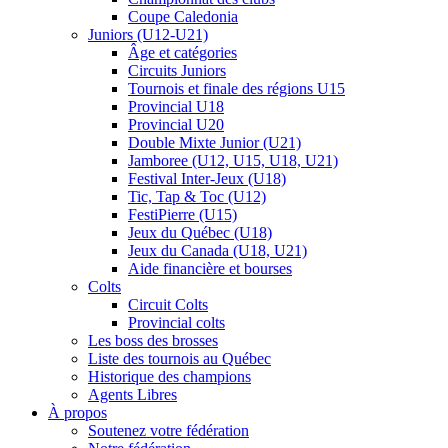
Coupe Caledonia
Juniors (U12-U21)
Âge et catégories
Circuits Juniors
Tournois et finale des régions U15
Provincial U18
Provincial U20
Double Mixte Junior (U21)
Jamboree (U12, U15, U18, U21)
Festival Inter-Jeux (U18)
Tic, Tap & Toc (U12)
FestiPierre (U15)
Jeux du Québec (U18)
Jeux du Canada (U18, U21)
Aide financière et bourses
Colts
Circuit Colts
Provincial colts
Les boss des brosses
Liste des tournois au Québec
Historique des champions
Agents Libres
À propos
Soutenez votre fédération