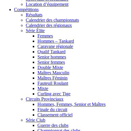
Location d’équipement
Compétitions
Résultats
Calendrier des championnats
Calendrier des régionaux
Série Élite
Femmes
Hommes – Tankard
Caravane régionale
Qualif Tankard
Senior hommes
Senior femmes
Double Mixte
Maîtres Masculin
Maîtres Féminin
Fauteuil Roulant
Mixte
Curling avec Tige
Circuits Provinciaux
Hommes, Femmes, Senior et Maîtres
Finale du circuit
Classement officiel
Série Club
Guerre des clubs
Championnat des clubs