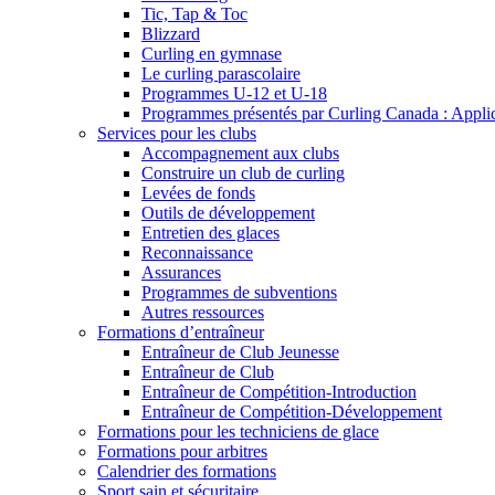
Tic, Tap & Toc
Blizzard
Curling en gymnase
Le curling parascolaire
Programmes U-12 et U-18
Programmes présentés par Curling Canada : Applicat
Services pour les clubs
Accompagnement aux clubs
Construire un club de curling
Levées de fonds
Outils de développement
Entretien des glaces
Reconnaissance
Assurances
Programmes de subventions
Autres ressources
Formations d’entraîneur
Entraîneur de Club Jeunesse
Entraîneur de Club
Entraîneur de Compétition-Introduction
Entraîneur de Compétition-Développement
Formations pour les techniciens de glace
Formations pour arbitres
Calendrier des formations
Sport sain et sécuritaire