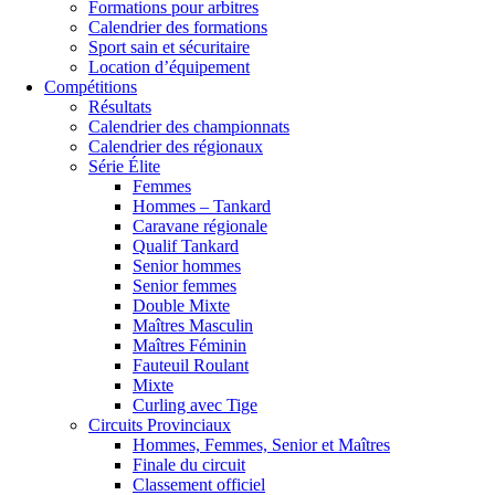
Formations pour arbitres
Calendrier des formations
Sport sain et sécuritaire
Location d’équipement
Compétitions
Résultats
Calendrier des championnats
Calendrier des régionaux
Série Élite
Femmes
Hommes – Tankard
Caravane régionale
Qualif Tankard
Senior hommes
Senior femmes
Double Mixte
Maîtres Masculin
Maîtres Féminin
Fauteuil Roulant
Mixte
Curling avec Tige
Circuits Provinciaux
Hommes, Femmes, Senior et Maîtres
Finale du circuit
Classement officiel