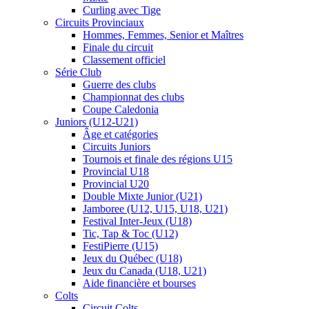
Curling avec Tige
Circuits Provinciaux
Hommes, Femmes, Senior et Maîtres
Finale du circuit
Classement officiel
Série Club
Guerre des clubs
Championnat des clubs
Coupe Caledonia
Juniors (U12-U21)
Âge et catégories
Circuits Juniors
Tournois et finale des régions U15
Provincial U18
Provincial U20
Double Mixte Junior (U21)
Jamboree (U12, U15, U18, U21)
Festival Inter-Jeux (U18)
Tic, Tap & Toc (U12)
FestiPierre (U15)
Jeux du Québec (U18)
Jeux du Canada (U18, U21)
Aide financière et bourses
Colts
Circuit Colts