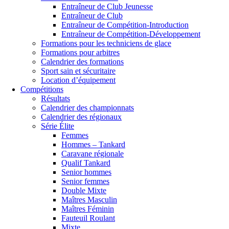
Entraîneur de Club Jeunesse
Entraîneur de Club
Entraîneur de Compétition-Introduction
Entraîneur de Compétition-Développement
Formations pour les techniciens de glace
Formations pour arbitres
Calendrier des formations
Sport sain et sécuritaire
Location d’équipement
Compétitions
Résultats
Calendrier des championnats
Calendrier des régionaux
Série Élite
Femmes
Hommes – Tankard
Caravane régionale
Qualif Tankard
Senior hommes
Senior femmes
Double Mixte
Maîtres Masculin
Maîtres Féminin
Fauteuil Roulant
Mixte