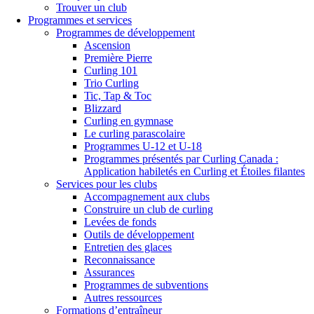
Trouver un club
Programmes et services
Programmes de développement
Ascension
Première Pierre
Curling 101
Trio Curling
Tic, Tap & Toc
Blizzard
Curling en gymnase
Le curling parascolaire
Programmes U-12 et U-18
Programmes présentés par Curling Canada :
Application habiletés en Curling et Étoiles filantes
Services pour les clubs
Accompagnement aux clubs
Construire un club de curling
Levées de fonds
Outils de développement
Entretien des glaces
Reconnaissance
Assurances
Programmes de subventions
Autres ressources
Formations d’entraîneur