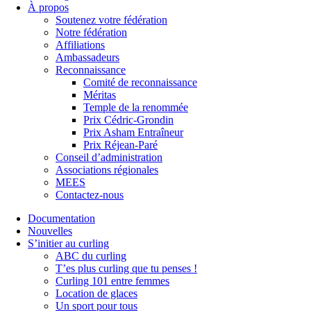
À propos
Soutenez votre fédération
Notre fédération
Affiliations
Ambassadeurs
Reconnaissance
Comité de reconnaissance
Méritas
Temple de la renommée
Prix Cédric-Grondin
Prix Asham Entraîneur
Prix Réjean-Paré
Conseil d’administration
Associations régionales
MEES
Contactez-nous
Documentation
Nouvelles
S’initier au curling
ABC du curling
T’es plus curling que tu penses !
Curling 101 entre femmes
Location de glaces
Un sport pour tous