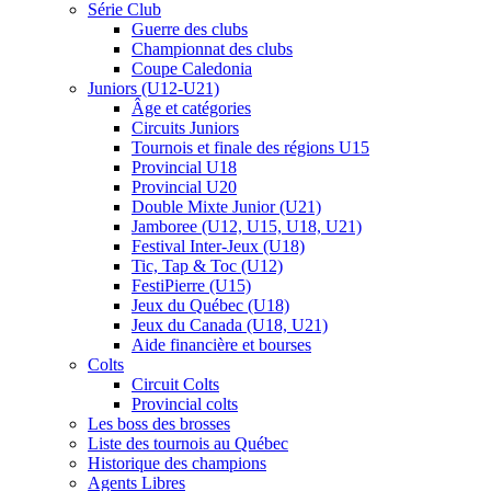
Série Club
Guerre des clubs
Championnat des clubs
Coupe Caledonia
Juniors (U12-U21)
Âge et catégories
Circuits Juniors
Tournois et finale des régions U15
Provincial U18
Provincial U20
Double Mixte Junior (U21)
Jamboree (U12, U15, U18, U21)
Festival Inter-Jeux (U18)
Tic, Tap & Toc (U12)
FestiPierre (U15)
Jeux du Québec (U18)
Jeux du Canada (U18, U21)
Aide financière et bourses
Colts
Circuit Colts
Provincial colts
Les boss des brosses
Liste des tournois au Québec
Historique des champions
Agents Libres