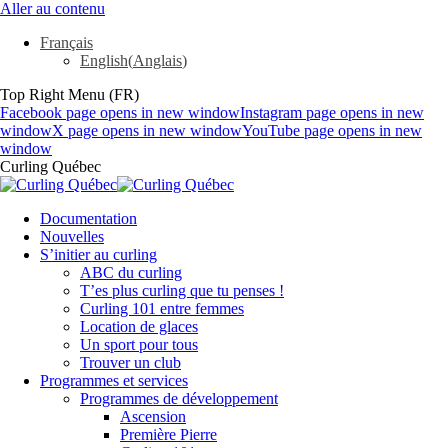
Aller au contenu
Français
English
(
Anglais
)
Top Right Menu (FR)
Facebook page opens in new window
Instagram page opens in new
window
X page opens in new window
YouTube page opens in new
window
Curling Québec
Documentation
Nouvelles
S’initier au curling
ABC du curling
T’es plus curling que tu penses !
Curling 101 entre femmes
Location de glaces
Un sport pour tous
Trouver un club
Programmes et services
Programmes de développement
Ascension
Première Pierre