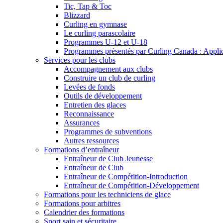
Tic, Tap & Toc
Blizzard
Curling en gymnase
Le curling parascolaire
Programmes U-12 et U-18
Programmes présentés par Curling Canada : Applicat
Services pour les clubs
Accompagnement aux clubs
Construire un club de curling
Levées de fonds
Outils de développement
Entretien des glaces
Reconnaissance
Assurances
Programmes de subventions
Autres ressources
Formations d’entraîneur
Entraîneur de Club Jeunesse
Entraîneur de Club
Entraîneur de Compétition-Introduction
Entraîneur de Compétition-Développement
Formations pour les techniciens de glace
Formations pour arbitres
Calendrier des formations
Sport sain et sécuritaire