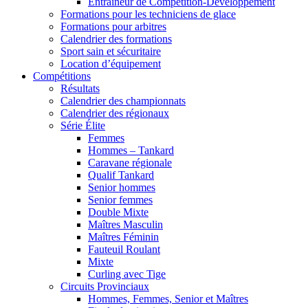
Entraîneur de Compétition-Développement
Formations pour les techniciens de glace
Formations pour arbitres
Calendrier des formations
Sport sain et sécuritaire
Location d’équipement
Compétitions
Résultats
Calendrier des championnats
Calendrier des régionaux
Série Élite
Femmes
Hommes – Tankard
Caravane régionale
Qualif Tankard
Senior hommes
Senior femmes
Double Mixte
Maîtres Masculin
Maîtres Féminin
Fauteuil Roulant
Mixte
Curling avec Tige
Circuits Provinciaux
Hommes, Femmes, Senior et Maîtres