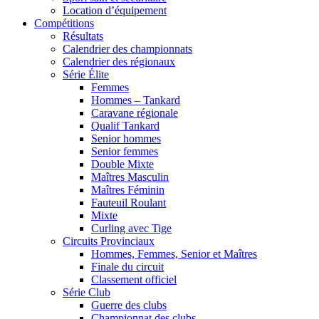
Location d’équipement
Compétitions
Résultats
Calendrier des championnats
Calendrier des régionaux
Série Élite
Femmes
Hommes – Tankard
Caravane régionale
Qualif Tankard
Senior hommes
Senior femmes
Double Mixte
Maîtres Masculin
Maîtres Féminin
Fauteuil Roulant
Mixte
Curling avec Tige
Circuits Provinciaux
Hommes, Femmes, Senior et Maîtres
Finale du circuit
Classement officiel
Série Club
Guerre des clubs
Championnat des clubs