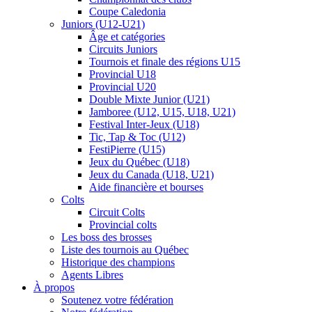
Coupe Caledonia
Juniors (U12-U21)
Âge et catégories
Circuits Juniors
Tournois et finale des régions U15
Provincial U18
Provincial U20
Double Mixte Junior (U21)
Jamboree (U12, U15, U18, U21)
Festival Inter-Jeux (U18)
Tic, Tap & Toc (U12)
FestiPierre (U15)
Jeux du Québec (U18)
Jeux du Canada (U18, U21)
Aide financière et bourses
Colts
Circuit Colts
Provincial colts
Les boss des brosses
Liste des tournois au Québec
Historique des champions
Agents Libres
À propos
Soutenez votre fédération