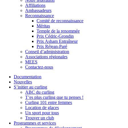
Notre fédération
Affiliations
Ambassadeurs
Reconnaissance
Comité de reconnaissance
Méritas
Temple de la renommée
Prix Cédric-Grondin
Prix Asham Entraîneur
Prix Réjean-Paré
Conseil d’administration
Associations régionales
MEES
Contactez-nous
Documentation
Nouvelles
S’initier au curling
ABC du curling
T’es plus curling que tu penses !
Curling 101 entre femmes
Location de glaces
Un sport pour tous
Trouver un club
Programmes et services