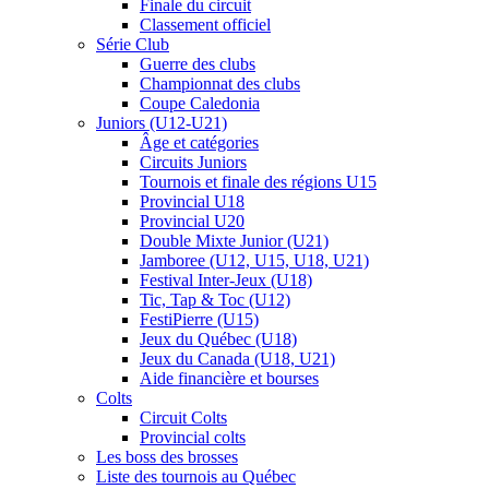
Finale du circuit
Classement officiel
Série Club
Guerre des clubs
Championnat des clubs
Coupe Caledonia
Juniors (U12-U21)
Âge et catégories
Circuits Juniors
Tournois et finale des régions U15
Provincial U18
Provincial U20
Double Mixte Junior (U21)
Jamboree (U12, U15, U18, U21)
Festival Inter-Jeux (U18)
Tic, Tap & Toc (U12)
FestiPierre (U15)
Jeux du Québec (U18)
Jeux du Canada (U18, U21)
Aide financière et bourses
Colts
Circuit Colts
Provincial colts
Les boss des brosses
Liste des tournois au Québec