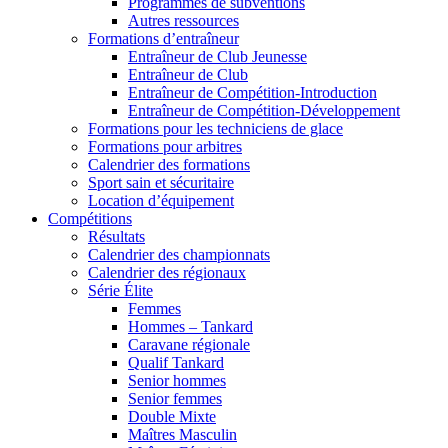
Programmes de subventions
Autres ressources
Formations d’entraîneur
Entraîneur de Club Jeunesse
Entraîneur de Club
Entraîneur de Compétition-Introduction
Entraîneur de Compétition-Développement
Formations pour les techniciens de glace
Formations pour arbitres
Calendrier des formations
Sport sain et sécuritaire
Location d’équipement
Compétitions
Résultats
Calendrier des championnats
Calendrier des régionaux
Série Élite
Femmes
Hommes – Tankard
Caravane régionale
Qualif Tankard
Senior hommes
Senior femmes
Double Mixte
Maîtres Masculin