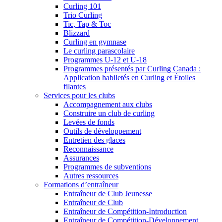
Curling 101
Trio Curling
Tic, Tap & Toc
Blizzard
Curling en gymnase
Le curling parascolaire
Programmes U-12 et U-18
Programmes présentés par Curling Canada :
Application habiletés en Curling et Étoiles
filantes
Services pour les clubs
Accompagnement aux clubs
Construire un club de curling
Levées de fonds
Outils de développement
Entretien des glaces
Reconnaissance
Assurances
Programmes de subventions
Autres ressources
Formations d’entraîneur
Entraîneur de Club Jeunesse
Entraîneur de Club
Entraîneur de Compétition-Introduction
Entraîneur de Compétition-Développement