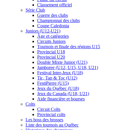
Classement officiel
Série Club
Guerre des clubs
Championnat des clubs
Coupe Caledonia
Juniors (U12-U21)
Âge et catégories
Circuits Juniors
Tournois et finale des régions U15
Provincial U18
Provincial U20
Double Mixte Junior (U21)
Jamboree (U12, U15, U18, U21)
Festival Inter-Jeux (U18)
Tic, Tap & Toc (U12)
FestiPierre (U15)
Jeux du Québec (U18)
Jeux du Canada (U18, U21)
Aide financière et bourses
Colts
Circuit Colts
Provincial colts
Les boss des brosses
Liste des tournois au Québec