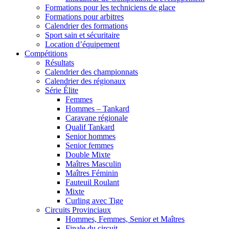
Formations pour les techniciens de glace
Formations pour arbitres
Calendrier des formations
Sport sain et sécuritaire
Location d’équipement
Compétitions
Résultats
Calendrier des championnats
Calendrier des régionaux
Série Élite
Femmes
Hommes – Tankard
Caravane régionale
Qualif Tankard
Senior hommes
Senior femmes
Double Mixte
Maîtres Masculin
Maîtres Féminin
Fauteuil Roulant
Mixte
Curling avec Tige
Circuits Provinciaux
Hommes, Femmes, Senior et Maîtres
Finale du circuit