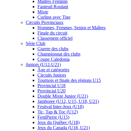
Maîtres Féminin
Fauteuil Roulant
Mixte
Curling avec Tige
Circuits Provinciaux
Hommes, Femmes, Senior et Maîtres
Finale du circuit
Classement officiel
Série Club
Guerre des clubs
Championnat des clubs
Coupe Caledonia
Juniors (U12-U21)
Âge et catégories
Circuits Juniors
Tournois et finale des régions U15
Provincial U18
Provincial U20
Double Mixte Junior (U21)
Jamboree (U12, U15, U18, U21)
Festival Inter-Jeux (U18)
Tic, Tap & Toc (U12)
FestiPierre (U15)
Jeux du Québec (U18)
Jeux du Canada (U18, U21)