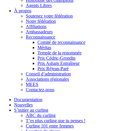
Historique des champions
Agents Libres
À propos
Soutenez votre fédération
Notre fédération
Affiliations
Ambassadeurs
Reconnaissance
Comité de reconnaissance
Méritas
Temple de la renommée
Prix Cédric-Grondin
Prix Asham Entraîneur
Prix Réjean-Paré
Conseil d’administration
Associations régionales
MEES
Contactez-nous
Documentation
Nouvelles
S’initier au curling
ABC du curling
T’es plus curling que tu penses !
Curling 101 entre femmes