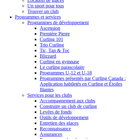
Location de glaces
Un sport pour tous
Trouver un club
Programmes et services
Programmes de développement
Ascension
Première Pierre
Curling 101
Trio Curling
Tic, Tap & Toc
Blizzard
Curling en gymnase
Le curling parascolaire
Programmes U-12 et U-18
Programmes présentés par Curling Canada :
Application habiletés en Curling et Étoiles
filantes
Services pour les clubs
Accompagnement aux clubs
Construire un club de curling
Levées de fonds
Outils de développement
Entretien des glaces
Reconnaissance
Assurances