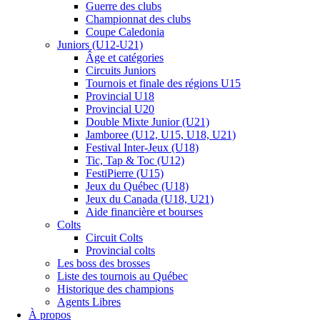
Guerre des clubs
Championnat des clubs
Coupe Caledonia
Juniors (U12-U21)
Âge et catégories
Circuits Juniors
Tournois et finale des régions U15
Provincial U18
Provincial U20
Double Mixte Junior (U21)
Jamboree (U12, U15, U18, U21)
Festival Inter-Jeux (U18)
Tic, Tap & Toc (U12)
FestiPierre (U15)
Jeux du Québec (U18)
Jeux du Canada (U18, U21)
Aide financière et bourses
Colts
Circuit Colts
Provincial colts
Les boss des brosses
Liste des tournois au Québec
Historique des champions
Agents Libres
À propos