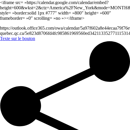
<iframe src= »https://calendar.google.com/calendar/embed?
height=600&wkst=2&ctz=America%2FNew_York&mode=MON
style= »border:solid 1px #777″ width= »800″ height= »600″
frameborder= »0″ scrolling= »no »></iframe>
https://outlook.office365.com/owa/calendar/5a97f602a8e44ecaa79f7
quebec.qc.ca/5e823d8706fd4fc985861969560ed3421133527711153141
Texte sur le bouton