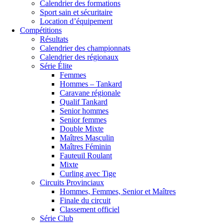
Calendrier des formations
Sport sain et sécuritaire
Location d’équipement
Compétitions
Résultats
Calendrier des championnats
Calendrier des régionaux
Série Élite
Femmes
Hommes – Tankard
Caravane régionale
Qualif Tankard
Senior hommes
Senior femmes
Double Mixte
Maîtres Masculin
Maîtres Féminin
Fauteuil Roulant
Mixte
Curling avec Tige
Circuits Provinciaux
Hommes, Femmes, Senior et Maîtres
Finale du circuit
Classement officiel
Série Club