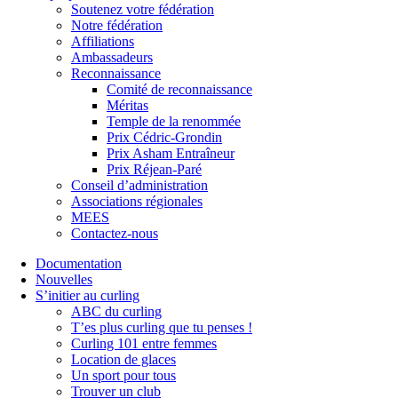
Soutenez votre fédération
Notre fédération
Affiliations
Ambassadeurs
Reconnaissance
Comité de reconnaissance
Méritas
Temple de la renommée
Prix Cédric-Grondin
Prix Asham Entraîneur
Prix Réjean-Paré
Conseil d’administration
Associations régionales
MEES
Contactez-nous
Documentation
Nouvelles
S’initier au curling
ABC du curling
T’es plus curling que tu penses !
Curling 101 entre femmes
Location de glaces
Un sport pour tous
Trouver un club