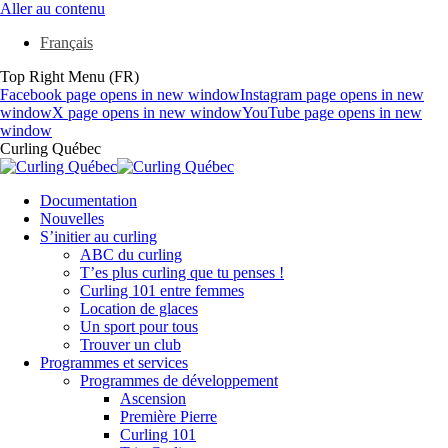
Aller au contenu
Français
Top Right Menu (FR)
Facebook page opens in new window
Instagram page opens in new
window
X page opens in new window
YouTube page opens in new
window
Curling Québec
Documentation
Nouvelles
S’initier au curling
ABC du curling
T’es plus curling que tu penses !
Curling 101 entre femmes
Location de glaces
Un sport pour tous
Trouver un club
Programmes et services
Programmes de développement
Ascension
Première Pierre
Curling 101