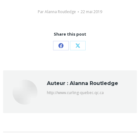
Par
Alanna Routledge
22 mai 2019
Share this post
Partager
Partager
sur
sur
Facebook
X
Auteur :
Alanna Routledge
http://www.curling-quebec.qc.ca
Navigation