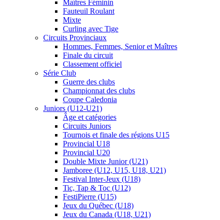
Maîtres Féminin
Fauteuil Roulant
Mixte
Curling avec Tige
Circuits Provinciaux
Hommes, Femmes, Senior et Maîtres
Finale du circuit
Classement officiel
Série Club
Guerre des clubs
Championnat des clubs
Coupe Caledonia
Juniors (U12-U21)
Âge et catégories
Circuits Juniors
Tournois et finale des régions U15
Provincial U18
Provincial U20
Double Mixte Junior (U21)
Jamboree (U12, U15, U18, U21)
Festival Inter-Jeux (U18)
Tic, Tap & Toc (U12)
FestiPierre (U15)
Jeux du Québec (U18)
Jeux du Canada (U18, U21)