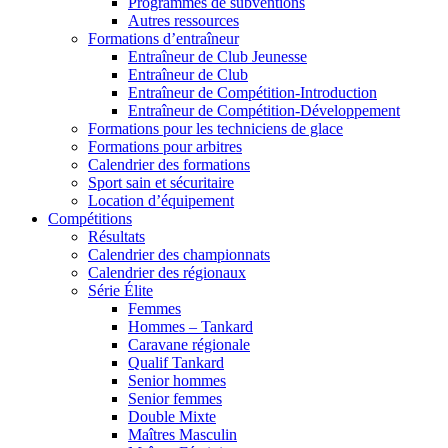
Programmes de subventions
Autres ressources
Formations d’entraîneur
Entraîneur de Club Jeunesse
Entraîneur de Club
Entraîneur de Compétition-Introduction
Entraîneur de Compétition-Développement
Formations pour les techniciens de glace
Formations pour arbitres
Calendrier des formations
Sport sain et sécuritaire
Location d’équipement
Compétitions
Résultats
Calendrier des championnats
Calendrier des régionaux
Série Élite
Femmes
Hommes – Tankard
Caravane régionale
Qualif Tankard
Senior hommes
Senior femmes
Double Mixte
Maîtres Masculin