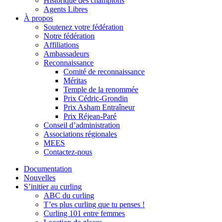
Historique des champions
Agents Libres
À propos
Soutenez votre fédération
Notre fédération
Affiliations
Ambassadeurs
Reconnaissance
Comité de reconnaissance
Méritas
Temple de la renommée
Prix Cédric-Grondin
Prix Asham Entraîneur
Prix Réjean-Paré
Conseil d’administration
Associations régionales
MEES
Contactez-nous
Documentation
Nouvelles
S’initier au curling
ABC du curling
T’es plus curling que tu penses !
Curling 101 entre femmes