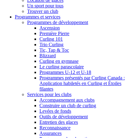
Location de glaces
Un sport pour tous
Trouver un club
Programmes et services
Programmes de développement
Ascension
Première Pierre
Curling 101
Trio Curling
Tic, Tap & Toc
Blizzard
Curling en gymnase
Le curling parascolaire
Programmes U-12 et U-18
Programmes présentés par Curling Canada :
Application habiletés en Curling et Étoiles
filantes
Services pour les clubs
Accompagnement aux clubs
Construire un club de curling
Levées de fonds
Outils de développement
Entretien des glaces
Reconnaissance
Assurances