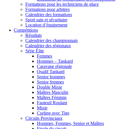
Formations pour les techniciens de glace
Formations pour arbitres
Calendrier des formations
Sport sain et sécuritaire
Location d’équipement
Compétitions
Résultats
Calendrier des championnats
Calendrier des régionaux
Série Élite
Femmes
Hommes – Tankard
Caravane régionale
Qualif Tankard
Senior hommes
Senior femmes
Double Mixte
Maîtres Masculin
Maîtres Féminin
Fauteuil Roulant
Mixte
Curling avec Tige
Circuits Provinciaux
Hommes, Femmes, Senior et Maîtres
Finale du circuit