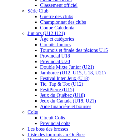
Classement officiel
Série Club
Guerre des clubs
Championnat des clubs
Coupe Caledonia
Juniors (U12-U21)
Âge et catégories
Circuits Juniors
Tournois et finale des régions U15
Provincial U18
Provincial U20
Double Mixte Junior (U21)
Jamboree (U12, U15, U18, U21)
Festival Inter-Jeux (U18)
Tic, Tap & Toc (U12)
FestiPierre (U15)
Jeux du Québec (U18)
Jeux du Canada (U18, U21)
Aide financière et bourses
Colts
Circuit Colts
Provincial colts
Les boss des brosses
Liste des tournois au Québec