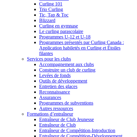
Curling 101
Trio Curling
Tic, Tap & Toc
Blizzard
Curling en gymnase
Le curling parascolaire
Programmes U-12 et U-18
Programmes présentés par Curling Canada :
Application habiletés en Curling et Étoiles
filantes
Services pour les clubs
Accompagnement aux clubs
Construire un club de curling
Levées de fonds
Outils de développement
Entretien des glaces
Reconnaissance
Assurances
Programmes de subventions
Autres ressources
Formations d’entraîneur
Entraîneur de Club Jeunesse
Entraîneur de Club
Entraîneur de Compétition-Introduction
Entraîneur de Compétition-Développement