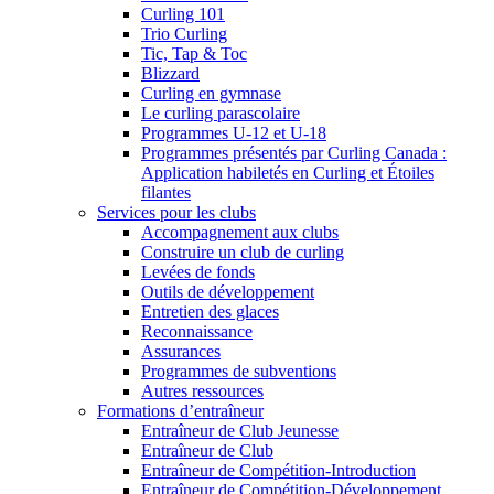
Curling 101
Trio Curling
Tic, Tap & Toc
Blizzard
Curling en gymnase
Le curling parascolaire
Programmes U-12 et U-18
Programmes présentés par Curling Canada :
Application habiletés en Curling et Étoiles
filantes
Services pour les clubs
Accompagnement aux clubs
Construire un club de curling
Levées de fonds
Outils de développement
Entretien des glaces
Reconnaissance
Assurances
Programmes de subventions
Autres ressources
Formations d’entraîneur
Entraîneur de Club Jeunesse
Entraîneur de Club
Entraîneur de Compétition-Introduction
Entraîneur de Compétition-Développement