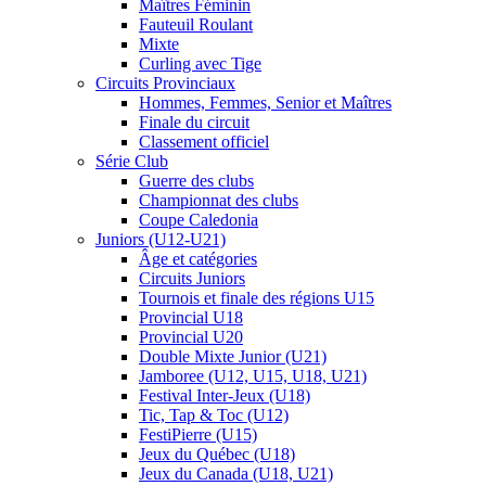
Maîtres Féminin
Fauteuil Roulant
Mixte
Curling avec Tige
Circuits Provinciaux
Hommes, Femmes, Senior et Maîtres
Finale du circuit
Classement officiel
Série Club
Guerre des clubs
Championnat des clubs
Coupe Caledonia
Juniors (U12-U21)
Âge et catégories
Circuits Juniors
Tournois et finale des régions U15
Provincial U18
Provincial U20
Double Mixte Junior (U21)
Jamboree (U12, U15, U18, U21)
Festival Inter-Jeux (U18)
Tic, Tap & Toc (U12)
FestiPierre (U15)
Jeux du Québec (U18)
Jeux du Canada (U18, U21)