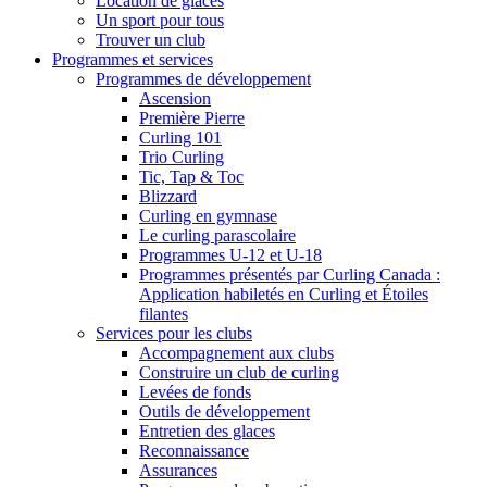
Location de glaces
Un sport pour tous
Trouver un club
Programmes et services
Programmes de développement
Ascension
Première Pierre
Curling 101
Trio Curling
Tic, Tap & Toc
Blizzard
Curling en gymnase
Le curling parascolaire
Programmes U-12 et U-18
Programmes présentés par Curling Canada :
Application habiletés en Curling et Étoiles
filantes
Services pour les clubs
Accompagnement aux clubs
Construire un club de curling
Levées de fonds
Outils de développement
Entretien des glaces
Reconnaissance
Assurances