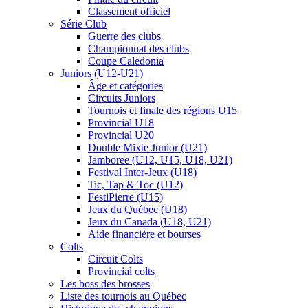
Classement officiel
Série Club
Guerre des clubs
Championnat des clubs
Coupe Caledonia
Juniors (U12-U21)
Âge et catégories
Circuits Juniors
Tournois et finale des régions U15
Provincial U18
Provincial U20
Double Mixte Junior (U21)
Jamboree (U12, U15, U18, U21)
Festival Inter-Jeux (U18)
Tic, Tap & Toc (U12)
FestiPierre (U15)
Jeux du Québec (U18)
Jeux du Canada (U18, U21)
Aide financière et bourses
Colts
Circuit Colts
Provincial colts
Les boss des brosses
Liste des tournois au Québec