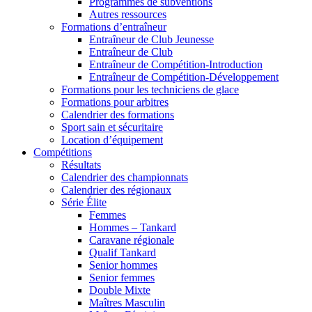
Programmes de subventions
Autres ressources
Formations d’entraîneur
Entraîneur de Club Jeunesse
Entraîneur de Club
Entraîneur de Compétition-Introduction
Entraîneur de Compétition-Développement
Formations pour les techniciens de glace
Formations pour arbitres
Calendrier des formations
Sport sain et sécuritaire
Location d’équipement
Compétitions
Résultats
Calendrier des championnats
Calendrier des régionaux
Série Élite
Femmes
Hommes – Tankard
Caravane régionale
Qualif Tankard
Senior hommes
Senior femmes
Double Mixte
Maîtres Masculin