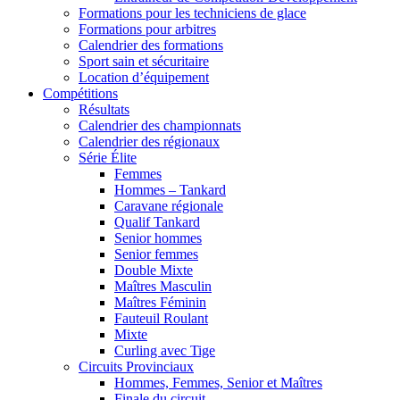
Formations pour les techniciens de glace
Formations pour arbitres
Calendrier des formations
Sport sain et sécuritaire
Location d’équipement
Compétitions
Résultats
Calendrier des championnats
Calendrier des régionaux
Série Élite
Femmes
Hommes – Tankard
Caravane régionale
Qualif Tankard
Senior hommes
Senior femmes
Double Mixte
Maîtres Masculin
Maîtres Féminin
Fauteuil Roulant
Mixte
Curling avec Tige
Circuits Provinciaux
Hommes, Femmes, Senior et Maîtres
Finale du circuit