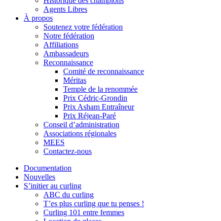
Historique des champions
Agents Libres
À propos
Soutenez votre fédération
Notre fédération
Affiliations
Ambassadeurs
Reconnaissance
Comité de reconnaissance
Méritas
Temple de la renommée
Prix Cédric-Grondin
Prix Asham Entraîneur
Prix Réjean-Paré
Conseil d’administration
Associations régionales
MEES
Contactez-nous
Documentation
Nouvelles
S’initier au curling
ABC du curling
T’es plus curling que tu penses !
Curling 101 entre femmes