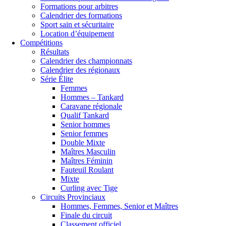
Formations pour arbitres
Calendrier des formations
Sport sain et sécuritaire
Location d’équipement
Compétitions
Résultats
Calendrier des championnats
Calendrier des régionaux
Série Élite
Femmes
Hommes – Tankard
Caravane régionale
Qualif Tankard
Senior hommes
Senior femmes
Double Mixte
Maîtres Masculin
Maîtres Féminin
Fauteuil Roulant
Mixte
Curling avec Tige
Circuits Provinciaux
Hommes, Femmes, Senior et Maîtres
Finale du circuit
Classement officiel