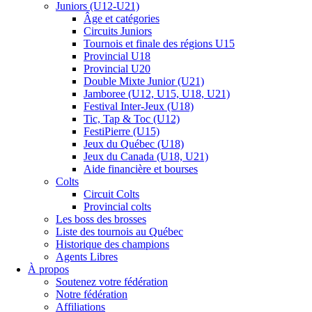
Juniors (U12-U21)
Âge et catégories
Circuits Juniors
Tournois et finale des régions U15
Provincial U18
Provincial U20
Double Mixte Junior (U21)
Jamboree (U12, U15, U18, U21)
Festival Inter-Jeux (U18)
Tic, Tap & Toc (U12)
FestiPierre (U15)
Jeux du Québec (U18)
Jeux du Canada (U18, U21)
Aide financière et bourses
Colts
Circuit Colts
Provincial colts
Les boss des brosses
Liste des tournois au Québec
Historique des champions
Agents Libres
À propos
Soutenez votre fédération
Notre fédération
Affiliations