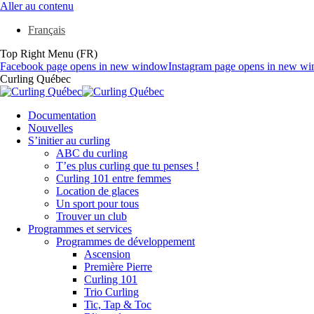
Aller au contenu
Français
Top Right Menu (FR)
Facebook page opens in new window
Instagram page opens in new w
Curling Québec
Documentation
Nouvelles
S’initier au curling
ABC du curling
T’es plus curling que tu penses !
Curling 101 entre femmes
Location de glaces
Un sport pour tous
Trouver un club
Programmes et services
Programmes de développement
Ascension
Première Pierre
Curling 101
Trio Curling
Tic, Tap & Toc