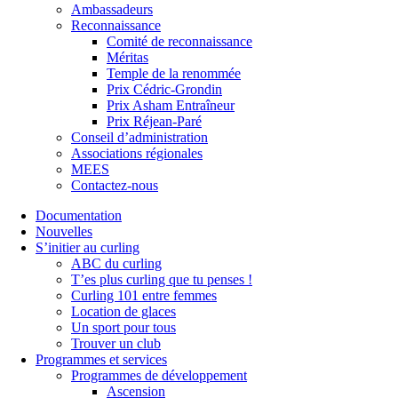
Ambassadeurs
Reconnaissance
Comité de reconnaissance
Méritas
Temple de la renommée
Prix Cédric-Grondin
Prix Asham Entraîneur
Prix Réjean-Paré
Conseil d’administration
Associations régionales
MEES
Contactez-nous
Documentation
Nouvelles
S’initier au curling
ABC du curling
T’es plus curling que tu penses !
Curling 101 entre femmes
Location de glaces
Un sport pour tous
Trouver un club
Programmes et services
Programmes de développement
Ascension