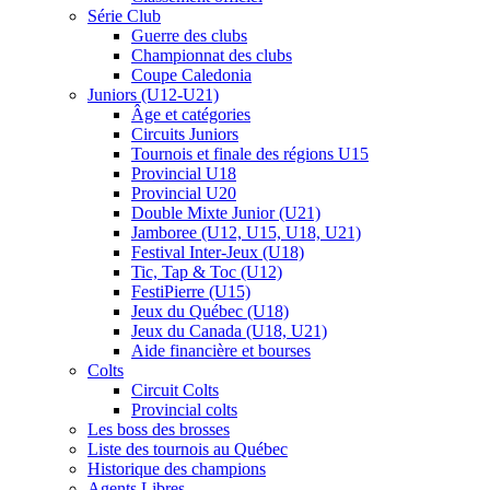
Série Club
Guerre des clubs
Championnat des clubs
Coupe Caledonia
Juniors (U12-U21)
Âge et catégories
Circuits Juniors
Tournois et finale des régions U15
Provincial U18
Provincial U20
Double Mixte Junior (U21)
Jamboree (U12, U15, U18, U21)
Festival Inter-Jeux (U18)
Tic, Tap & Toc (U12)
FestiPierre (U15)
Jeux du Québec (U18)
Jeux du Canada (U18, U21)
Aide financière et bourses
Colts
Circuit Colts
Provincial colts
Les boss des brosses
Liste des tournois au Québec
Historique des champions
Agents Libres