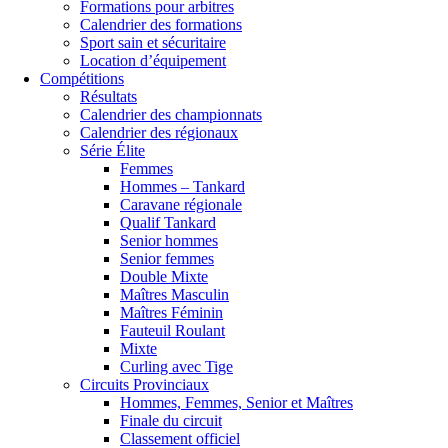
Formations pour arbitres
Calendrier des formations
Sport sain et sécuritaire
Location d’équipement
Compétitions
Résultats
Calendrier des championnats
Calendrier des régionaux
Série Élite
Femmes
Hommes – Tankard
Caravane régionale
Qualif Tankard
Senior hommes
Senior femmes
Double Mixte
Maîtres Masculin
Maîtres Féminin
Fauteuil Roulant
Mixte
Curling avec Tige
Circuits Provinciaux
Hommes, Femmes, Senior et Maîtres
Finale du circuit
Classement officiel