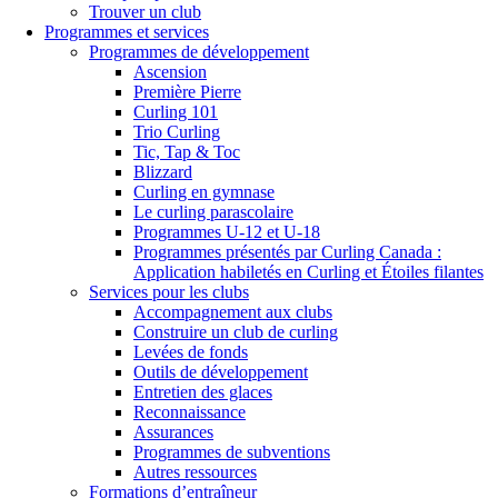
Trouver un club
Programmes et services
Programmes de développement
Ascension
Première Pierre
Curling 101
Trio Curling
Tic, Tap & Toc
Blizzard
Curling en gymnase
Le curling parascolaire
Programmes U-12 et U-18
Programmes présentés par Curling Canada :
Application habiletés en Curling et Étoiles filantes
Services pour les clubs
Accompagnement aux clubs
Construire un club de curling
Levées de fonds
Outils de développement
Entretien des glaces
Reconnaissance
Assurances
Programmes de subventions
Autres ressources
Formations d’entraîneur