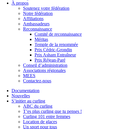
À propos
Soutenez votre fédération
Notre fédération
Affiliations
Ambassadeurs
Reconnaissance
Comité de reconnaissance
Méritas
Temple de la renommée
Prix Cédric-Grondin
Prix Asham Entraîneur
Prix Réjean-Paré
Conseil d’administration
Associations régionales
MEES
Contactez-nous
Documentation
Nouvelles
S’initier au curling
ABC du curling
T’es plus curling que tu penses !
Curling 101 entre femmes
Location de glaces
Un sport pour tous