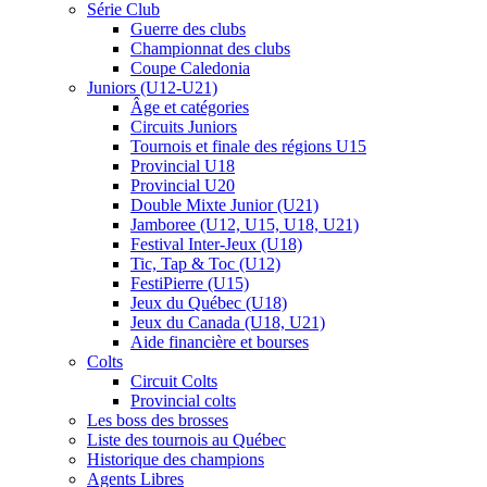
Série Club
Guerre des clubs
Championnat des clubs
Coupe Caledonia
Juniors (U12-U21)
Âge et catégories
Circuits Juniors
Tournois et finale des régions U15
Provincial U18
Provincial U20
Double Mixte Junior (U21)
Jamboree (U12, U15, U18, U21)
Festival Inter-Jeux (U18)
Tic, Tap & Toc (U12)
FestiPierre (U15)
Jeux du Québec (U18)
Jeux du Canada (U18, U21)
Aide financière et bourses
Colts
Circuit Colts
Provincial colts
Les boss des brosses
Liste des tournois au Québec
Historique des champions
Agents Libres