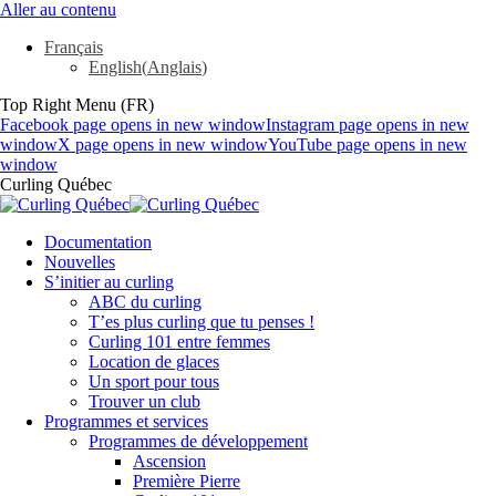
Aller au contenu
Français
English
(
Anglais
)
Top Right Menu (FR)
Facebook page opens in new window
Instagram page opens in new
window
X page opens in new window
YouTube page opens in new
window
Curling Québec
Documentation
Nouvelles
S’initier au curling
ABC du curling
T’es plus curling que tu penses !
Curling 101 entre femmes
Location de glaces
Un sport pour tous
Trouver un club
Programmes et services
Programmes de développement
Ascension
Première Pierre