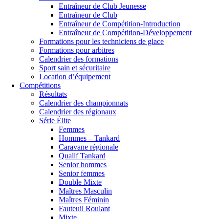
Entraîneur de Club Jeunesse
Entraîneur de Club
Entraîneur de Compétition-Introduction
Entraîneur de Compétition-Développement
Formations pour les techniciens de glace
Formations pour arbitres
Calendrier des formations
Sport sain et sécuritaire
Location d’équipement
Compétitions
Résultats
Calendrier des championnats
Calendrier des régionaux
Série Élite
Femmes
Hommes – Tankard
Caravane régionale
Qualif Tankard
Senior hommes
Senior femmes
Double Mixte
Maîtres Masculin
Maîtres Féminin
Fauteuil Roulant
Mixte