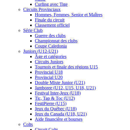
Curling avec Tige
Circuits Provinciaux
Hommes, Femmes, Senior et Maîtres
Finale du circuit
Classement officiel
Série Club
Guerre des clubs
Championnat des clubs
Coupe Caledonia
Juniors (U12-U21)
Âge et catégories
Circuits Juniors
Tournois et finale des régions U15
Provincial U18
Provincial U20
Double Mixte Junior (U21)
Jamboree (U12, U15, U18, U21)
Festival Inter-Jeux (U18)
Tic, Tap & Toc (U12)
FestiPierre (U15)
Jeux du Québec (U18)
Jeux du Canada (U18, U21)
Aide financière et bourses
Colts
Circuit Colts