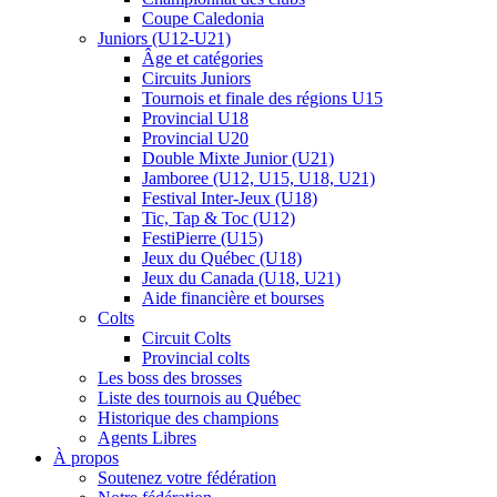
Coupe Caledonia
Juniors (U12-U21)
Âge et catégories
Circuits Juniors
Tournois et finale des régions U15
Provincial U18
Provincial U20
Double Mixte Junior (U21)
Jamboree (U12, U15, U18, U21)
Festival Inter-Jeux (U18)
Tic, Tap & Toc (U12)
FestiPierre (U15)
Jeux du Québec (U18)
Jeux du Canada (U18, U21)
Aide financière et bourses
Colts
Circuit Colts
Provincial colts
Les boss des brosses
Liste des tournois au Québec
Historique des champions
Agents Libres
À propos
Soutenez votre fédération