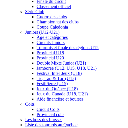
Finale du circuit
Classement officiel
Série Club
Guerre des clubs
Championnat des clubs
Coupe Caledonia
Juniors (U12-U21)
Âge et catégories
Circuits Juniors
Tournois et finale des régions U15
Provincial U18
Provincial U20
Double Mixte Junior (U21)
Jamboree (U12, U15, U18, U21)
Festival Inter-Jeux (U18)
Tic, Tap & Toc (U12)
FestiPierre (U15)
Jeux du Québec (U18)
Jeux du Canada (U18, U21)
Aide financière et bourses
Colts
Circuit Colts
Provincial colts
Les boss des brosses
Liste des tournois au Québec