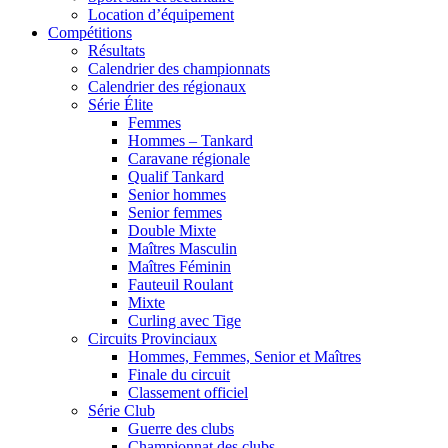
Location d’équipement
Compétitions
Résultats
Calendrier des championnats
Calendrier des régionaux
Série Élite
Femmes
Hommes – Tankard
Caravane régionale
Qualif Tankard
Senior hommes
Senior femmes
Double Mixte
Maîtres Masculin
Maîtres Féminin
Fauteuil Roulant
Mixte
Curling avec Tige
Circuits Provinciaux
Hommes, Femmes, Senior et Maîtres
Finale du circuit
Classement officiel
Série Club
Guerre des clubs
Championnat des clubs