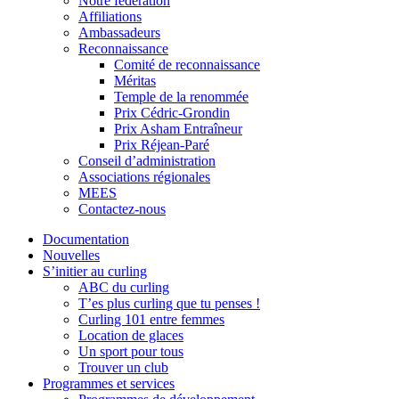
Notre fédération
Affiliations
Ambassadeurs
Reconnaissance
Comité de reconnaissance
Méritas
Temple de la renommée
Prix Cédric-Grondin
Prix Asham Entraîneur
Prix Réjean-Paré
Conseil d’administration
Associations régionales
MEES
Contactez-nous
Documentation
Nouvelles
S’initier au curling
ABC du curling
T’es plus curling que tu penses !
Curling 101 entre femmes
Location de glaces
Un sport pour tous
Trouver un club
Programmes et services