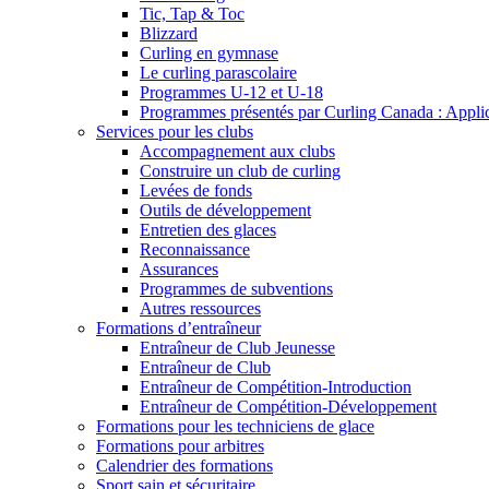
Tic, Tap & Toc
Blizzard
Curling en gymnase
Le curling parascolaire
Programmes U-12 et U-18
Programmes présentés par Curling Canada : Applicat
Services pour les clubs
Accompagnement aux clubs
Construire un club de curling
Levées de fonds
Outils de développement
Entretien des glaces
Reconnaissance
Assurances
Programmes de subventions
Autres ressources
Formations d’entraîneur
Entraîneur de Club Jeunesse
Entraîneur de Club
Entraîneur de Compétition-Introduction
Entraîneur de Compétition-Développement
Formations pour les techniciens de glace
Formations pour arbitres
Calendrier des formations
Sport sain et sécuritaire