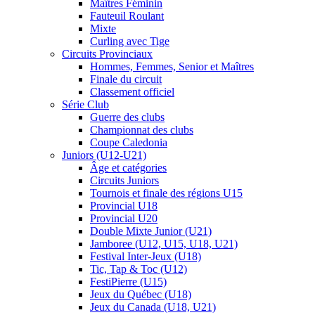
Maîtres Féminin
Fauteuil Roulant
Mixte
Curling avec Tige
Circuits Provinciaux
Hommes, Femmes, Senior et Maîtres
Finale du circuit
Classement officiel
Série Club
Guerre des clubs
Championnat des clubs
Coupe Caledonia
Juniors (U12-U21)
Âge et catégories
Circuits Juniors
Tournois et finale des régions U15
Provincial U18
Provincial U20
Double Mixte Junior (U21)
Jamboree (U12, U15, U18, U21)
Festival Inter-Jeux (U18)
Tic, Tap & Toc (U12)
FestiPierre (U15)
Jeux du Québec (U18)
Jeux du Canada (U18, U21)