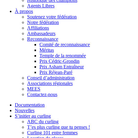
Historique des champions
Agents Libres
À propos
Soutenez votre fédération
Notre fédération
Affiliations
Ambassadeurs
Reconnaissance
Comité de reconnaissance
Méritas
Temple de la renommée
Prix Cédric-Grondin
Prix Asham Entraîneur
Prix Réjean-Paré
Conseil d’administration
Associations régionales
MEES
Contactez-nous
Documentation
Nouvelles
S’initier au curling
ABC du curling
T’es plus curling que tu penses !
Curling 101 entre femmes