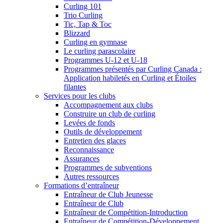
Curling 101
Trio Curling
Tic, Tap & Toc
Blizzard
Curling en gymnase
Le curling parascolaire
Programmes U-12 et U-18
Programmes présentés par Curling Canada :
Application habiletés en Curling et Étoiles
filantes
Services pour les clubs
Accompagnement aux clubs
Construire un club de curling
Levées de fonds
Outils de développement
Entretien des glaces
Reconnaissance
Assurances
Programmes de subventions
Autres ressources
Formations d’entraîneur
Entraîneur de Club Jeunesse
Entraîneur de Club
Entraîneur de Compétition-Introduction
Entraîneur de Compétition-Développement