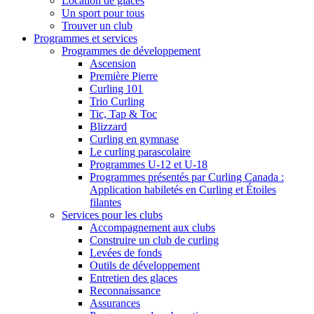
Location de glaces
Un sport pour tous
Trouver un club
Programmes et services
Programmes de développement
Ascension
Première Pierre
Curling 101
Trio Curling
Tic, Tap & Toc
Blizzard
Curling en gymnase
Le curling parascolaire
Programmes U-12 et U-18
Programmes présentés par Curling Canada :
Application habiletés en Curling et Étoiles
filantes
Services pour les clubs
Accompagnement aux clubs
Construire un club de curling
Levées de fonds
Outils de développement
Entretien des glaces
Reconnaissance
Assurances