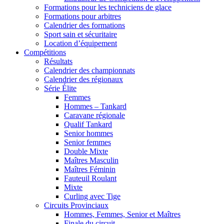
Formations pour les techniciens de glace
Formations pour arbitres
Calendrier des formations
Sport sain et sécuritaire
Location d’équipement
Compétitions
Résultats
Calendrier des championnats
Calendrier des régionaux
Série Élite
Femmes
Hommes – Tankard
Caravane régionale
Qualif Tankard
Senior hommes
Senior femmes
Double Mixte
Maîtres Masculin
Maîtres Féminin
Fauteuil Roulant
Mixte
Curling avec Tige
Circuits Provinciaux
Hommes, Femmes, Senior et Maîtres
Finale du circuit