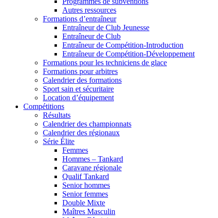
Programmes de subventions
Autres ressources
Formations d’entraîneur
Entraîneur de Club Jeunesse
Entraîneur de Club
Entraîneur de Compétition-Introduction
Entraîneur de Compétition-Développement
Formations pour les techniciens de glace
Formations pour arbitres
Calendrier des formations
Sport sain et sécuritaire
Location d’équipement
Compétitions
Résultats
Calendrier des championnats
Calendrier des régionaux
Série Élite
Femmes
Hommes – Tankard
Caravane régionale
Qualif Tankard
Senior hommes
Senior femmes
Double Mixte
Maîtres Masculin