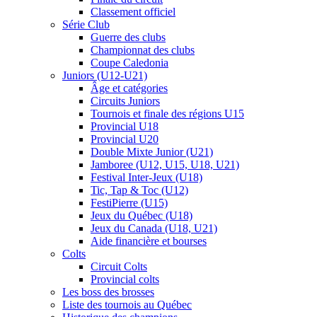
Classement officiel
Série Club
Guerre des clubs
Championnat des clubs
Coupe Caledonia
Juniors (U12-U21)
Âge et catégories
Circuits Juniors
Tournois et finale des régions U15
Provincial U18
Provincial U20
Double Mixte Junior (U21)
Jamboree (U12, U15, U18, U21)
Festival Inter-Jeux (U18)
Tic, Tap & Toc (U12)
FestiPierre (U15)
Jeux du Québec (U18)
Jeux du Canada (U18, U21)
Aide financière et bourses
Colts
Circuit Colts
Provincial colts
Les boss des brosses
Liste des tournois au Québec