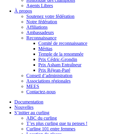
Historique des champions
Agents Libres
À propos
Soutenez votre fédération
Notre fédération
Affiliations
Ambassadeurs
Reconnaissance
Comité de reconnaissance
Méritas
Temple de la renommée
Prix Cédric-Grondin
Prix Asham Entraîneur
Prix Réjean-Paré
Conseil d’administration
Associations régionales
MEES
Contactez-nous
Documentation
Nouvelles
S’initier au curling
ABC du curling
T’es plus curling que tu penses !
Curling 101 entre femmes