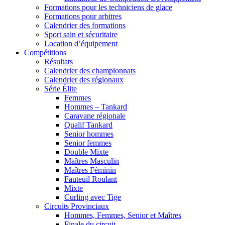
Formations pour les techniciens de glace
Formations pour arbitres
Calendrier des formations
Sport sain et sécuritaire
Location d’équipement
Compétitions
Résultats
Calendrier des championnats
Calendrier des régionaux
Série Élite
Femmes
Hommes – Tankard
Caravane régionale
Qualif Tankard
Senior hommes
Senior femmes
Double Mixte
Maîtres Masculin
Maîtres Féminin
Fauteuil Roulant
Mixte
Curling avec Tige
Circuits Provinciaux
Hommes, Femmes, Senior et Maîtres
Finale du circuit