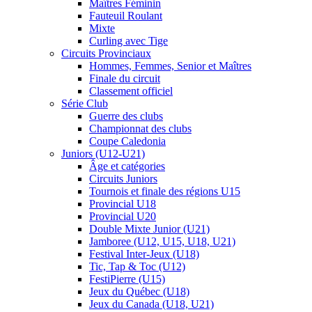
Maîtres Féminin
Fauteuil Roulant
Mixte
Curling avec Tige
Circuits Provinciaux
Hommes, Femmes, Senior et Maîtres
Finale du circuit
Classement officiel
Série Club
Guerre des clubs
Championnat des clubs
Coupe Caledonia
Juniors (U12-U21)
Âge et catégories
Circuits Juniors
Tournois et finale des régions U15
Provincial U18
Provincial U20
Double Mixte Junior (U21)
Jamboree (U12, U15, U18, U21)
Festival Inter-Jeux (U18)
Tic, Tap & Toc (U12)
FestiPierre (U15)
Jeux du Québec (U18)
Jeux du Canada (U18, U21)