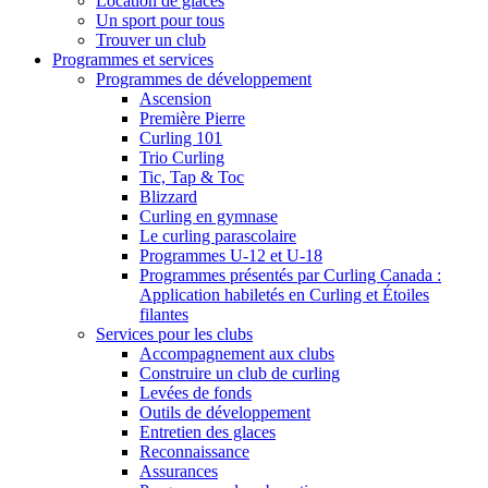
Location de glaces
Un sport pour tous
Trouver un club
Programmes et services
Programmes de développement
Ascension
Première Pierre
Curling 101
Trio Curling
Tic, Tap & Toc
Blizzard
Curling en gymnase
Le curling parascolaire
Programmes U-12 et U-18
Programmes présentés par Curling Canada :
Application habiletés en Curling et Étoiles
filantes
Services pour les clubs
Accompagnement aux clubs
Construire un club de curling
Levées de fonds
Outils de développement
Entretien des glaces
Reconnaissance
Assurances