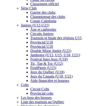
Classement officiel
Série Club
Guerre des clubs
Championnat des clubs
Coupe Caledonia
Juniors (U12-U21)
Âge et catégories
Circuits Juniors
Tournois et finale des régions U15
Provincial U18
Provincial U20
Double Mixte Junior (U21)
Jamboree (U12, U15, U18, U21)
Festival Inter-Jeux (U18)
Tic, Tap & Toc (U12)
FestiPierre (U15)
Jeux du Québec (U18)
Jeux du Canada (U18, U21)
Aide financière et bourses
Colts
Circuit Colts
Provincial colts
Les boss des brosses
Liste des tournois au Québec