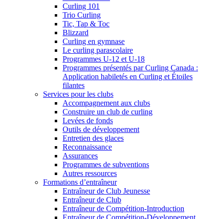
Curling 101
Trio Curling
Tic, Tap & Toc
Blizzard
Curling en gymnase
Le curling parascolaire
Programmes U-12 et U-18
Programmes présentés par Curling Canada :
Application habiletés en Curling et Étoiles
filantes
Services pour les clubs
Accompagnement aux clubs
Construire un club de curling
Levées de fonds
Outils de développement
Entretien des glaces
Reconnaissance
Assurances
Programmes de subventions
Autres ressources
Formations d’entraîneur
Entraîneur de Club Jeunesse
Entraîneur de Club
Entraîneur de Compétition-Introduction
Entraîneur de Compétition-Développement