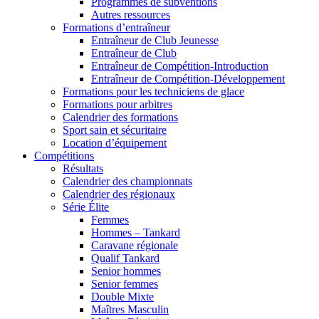
Programmes de subventions
Autres ressources
Formations d’entraîneur
Entraîneur de Club Jeunesse
Entraîneur de Club
Entraîneur de Compétition-Introduction
Entraîneur de Compétition-Développement
Formations pour les techniciens de glace
Formations pour arbitres
Calendrier des formations
Sport sain et sécuritaire
Location d’équipement
Compétitions
Résultats
Calendrier des championnats
Calendrier des régionaux
Série Élite
Femmes
Hommes – Tankard
Caravane régionale
Qualif Tankard
Senior hommes
Senior femmes
Double Mixte
Maîtres Masculin