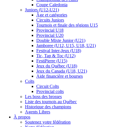
Coupe Caledonia
Juniors (U12-U21)
Âge et catégories
Circuits Juniors
Tournois et finale des régions U15
Provincial U18
Provincial U20
Double Mixte Junior (U21)
Jamboree (U12, U15, U18, U21)
Festival Inter-Jeux (U18)
Tic, Tap & Toc (U12)
FestiPierre (U15)
Jeux du Québec (U18)
Jeux du Canada (U18, U21)
Aide financière et bourses
Colts
Circuit Colts
Provincial colts
Les boss des brosses
Liste des tournois au Québec
Historique des champions
Agents Libres
À propos
Soutenez votre fédération