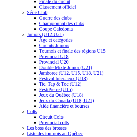
Finale du circuit
Classement officiel
Série Club
Guerre des clubs
Championnat des clubs
Coupe Caledonia
Juniors (U12-U21)
Âge et catégories
Circuits Juniors
Tournois et finale des régions U15
Provincial U18
Provincial U20
Double Mixte Junior (U21)
Jamboree (U12, U15, U18, U21)
Festival Inter-Jeux (U18)
Tic, Tap & Toc (U12)
FestiPierre (U15)
Jeux du Québec (U18)
Jeux du Canada (U18, U21)
Aide financière et bourses
Colts
Circuit Colts
Provincial colts
Les boss des brosses
Liste des tournois au Québec