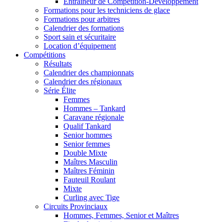
Entraîneur de Compétition-Développement
Formations pour les techniciens de glace
Formations pour arbitres
Calendrier des formations
Sport sain et sécuritaire
Location d’équipement
Compétitions
Résultats
Calendrier des championnats
Calendrier des régionaux
Série Élite
Femmes
Hommes – Tankard
Caravane régionale
Qualif Tankard
Senior hommes
Senior femmes
Double Mixte
Maîtres Masculin
Maîtres Féminin
Fauteuil Roulant
Mixte
Curling avec Tige
Circuits Provinciaux
Hommes, Femmes, Senior et Maîtres