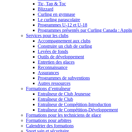
Tic, Tap & Toc
Blizzard
Curling en gymnase
Le curling parascolaire
Programmes U-12 et U-18
Programmes présentés par Curling Canada : Applicat
Services pour les clubs
Accompagnement aux clubs
Construire un club de curling
Levées de fonds
Outils de développement
Entretien des glaces
Reconnaissance
Assurances
Programmes de subventions
Autres ressources
Formations d’entraîneur
Entraîneur de Club Jeunesse
Entraîneur de Club
Entraîneur de Compétition-Introduction
Entraîneur de Compétition-Développement
Formations pour les techniciens de glace
Formations pour arbitres
Calendrier des formations
Sport sain et sécuritaire