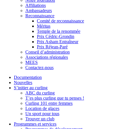
Notre fédération
Affiliations
Ambassadeurs
Reconnaissance
Comité de reconnaissance
Méritas
Temple de la renommée
Prix Cédric-Grondin
Prix Asham Entraîneur
Prix Réjean-Paré
Conseil d’administration
Associations régionales
MEES
Contactez-nous
Documentation
Nouvelles
S’initier au curling
ABC du curling
T’es plus curling que tu penses !
Curling 101 entre femmes
Location de glaces
Un sport pour tous
Trouver un club
Programmes et services