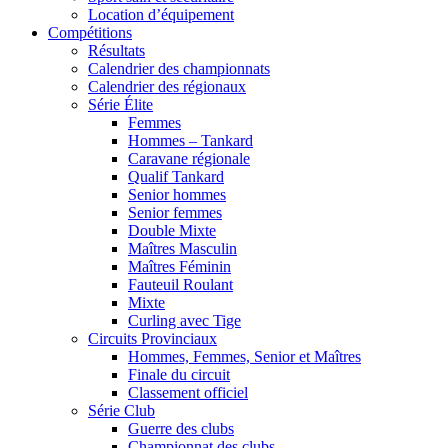
Location d’équipement
Compétitions
Résultats
Calendrier des championnats
Calendrier des régionaux
Série Élite
Femmes
Hommes – Tankard
Caravane régionale
Qualif Tankard
Senior hommes
Senior femmes
Double Mixte
Maîtres Masculin
Maîtres Féminin
Fauteuil Roulant
Mixte
Curling avec Tige
Circuits Provinciaux
Hommes, Femmes, Senior et Maîtres
Finale du circuit
Classement officiel
Série Club
Guerre des clubs
Championnat des clubs