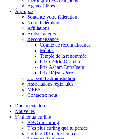
Historique des champions
Agents Libres
À propos
Soutenez votre fédération
Notre fédération
Affiliations
Ambassadeurs
Reconnaissance
Comité de reconnaissance
Méritas
Temple de la renommée
Prix Cédric-Grondin
Prix Asham Entraîneur
Prix Réjean-Paré
Conseil d’administration
Associations régionales
MEES
Contactez-nous
Documentation
Nouvelles
S’initier au curling
ABC du curling
T’es plus curling que tu penses !
Curling 101 entre femmes