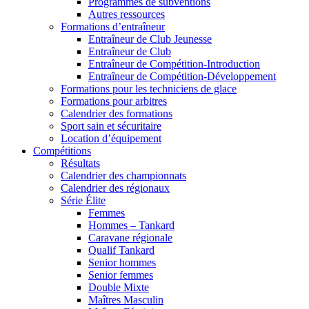
Programmes de subventions
Autres ressources
Formations d’entraîneur
Entraîneur de Club Jeunesse
Entraîneur de Club
Entraîneur de Compétition-Introduction
Entraîneur de Compétition-Développement
Formations pour les techniciens de glace
Formations pour arbitres
Calendrier des formations
Sport sain et sécuritaire
Location d’équipement
Compétitions
Résultats
Calendrier des championnats
Calendrier des régionaux
Série Élite
Femmes
Hommes – Tankard
Caravane régionale
Qualif Tankard
Senior hommes
Senior femmes
Double Mixte
Maîtres Masculin