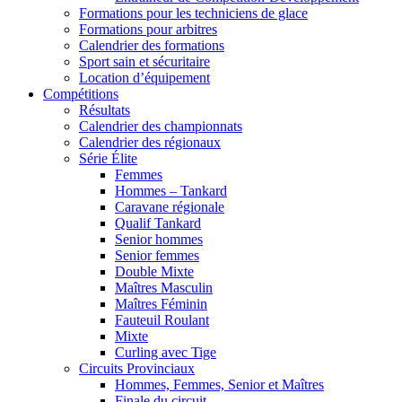
Formations pour les techniciens de glace
Formations pour arbitres
Calendrier des formations
Sport sain et sécuritaire
Location d’équipement
Compétitions
Résultats
Calendrier des championnats
Calendrier des régionaux
Série Élite
Femmes
Hommes – Tankard
Caravane régionale
Qualif Tankard
Senior hommes
Senior femmes
Double Mixte
Maîtres Masculin
Maîtres Féminin
Fauteuil Roulant
Mixte
Curling avec Tige
Circuits Provinciaux
Hommes, Femmes, Senior et Maîtres
Finale du circuit