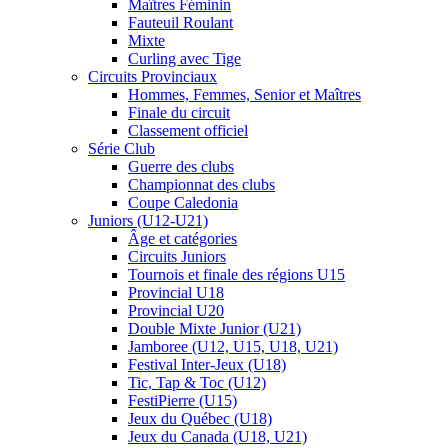
Maîtres Féminin
Fauteuil Roulant
Mixte
Curling avec Tige
Circuits Provinciaux
Hommes, Femmes, Senior et Maîtres
Finale du circuit
Classement officiel
Série Club
Guerre des clubs
Championnat des clubs
Coupe Caledonia
Juniors (U12-U21)
Âge et catégories
Circuits Juniors
Tournois et finale des régions U15
Provincial U18
Provincial U20
Double Mixte Junior (U21)
Jamboree (U12, U15, U18, U21)
Festival Inter-Jeux (U18)
Tic, Tap & Toc (U12)
FestiPierre (U15)
Jeux du Québec (U18)
Jeux du Canada (U18, U21)