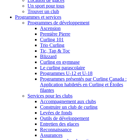
Location de glaces
Un sport pour tous
Trouver un club
Programmes et services
Programmes de développement
Ascension
Première Pierre
Curling 101
Trio Curling
Tic, Tap & Toc
Blizzard
Curling en gymnase
Le curling parascolaire
Programmes U-12 et U-18
Programmes présentés par Curling Canada :
Application habiletés en Curling et Étoiles
filantes
Services pour les clubs
Accompagnement aux clubs
Construire un club de curling
Levées de fonds
Outils de développement
Entretien des glaces
Reconnaissance
Assurances