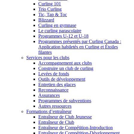
Curling 101
Trio Curling
Tic, Tap & Toc
Blizzard
Curling en gymnase
Le curling parascolaire
Programmes U-12 et U-18
Programmes présentés par Curling Canada :
Application habiletés en Curling et Étoiles
filantes
Services pour les clubs
Accompagnement aux clubs
Construire un club de curling
Levées de fonds
Outils de développement
Entretien des glaces
Reconnaissance
Assurances
Programmes de subventions
Autres ressources
Formations d’entraîneur
Entraîneur de Club Jeunesse
Entraîneur de Club
Entraîneur de Compétition-Introduction
Entraîneur de Compétition-Développement