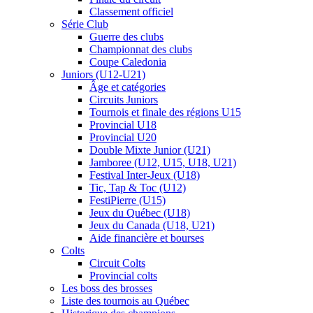
Classement officiel
Série Club
Guerre des clubs
Championnat des clubs
Coupe Caledonia
Juniors (U12-U21)
Âge et catégories
Circuits Juniors
Tournois et finale des régions U15
Provincial U18
Provincial U20
Double Mixte Junior (U21)
Jamboree (U12, U15, U18, U21)
Festival Inter-Jeux (U18)
Tic, Tap & Toc (U12)
FestiPierre (U15)
Jeux du Québec (U18)
Jeux du Canada (U18, U21)
Aide financière et bourses
Colts
Circuit Colts
Provincial colts
Les boss des brosses
Liste des tournois au Québec