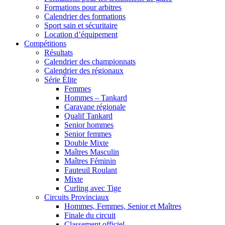
Formations pour arbitres
Calendrier des formations
Sport sain et sécuritaire
Location d’équipement
Compétitions
Résultats
Calendrier des championnats
Calendrier des régionaux
Série Élite
Femmes
Hommes – Tankard
Caravane régionale
Qualif Tankard
Senior hommes
Senior femmes
Double Mixte
Maîtres Masculin
Maîtres Féminin
Fauteuil Roulant
Mixte
Curling avec Tige
Circuits Provinciaux
Hommes, Femmes, Senior et Maîtres
Finale du circuit
Classement officiel