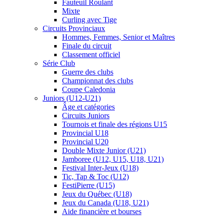
Fauteuil Roulant
Mixte
Curling avec Tige
Circuits Provinciaux
Hommes, Femmes, Senior et Maîtres
Finale du circuit
Classement officiel
Série Club
Guerre des clubs
Championnat des clubs
Coupe Caledonia
Juniors (U12-U21)
Âge et catégories
Circuits Juniors
Tournois et finale des régions U15
Provincial U18
Provincial U20
Double Mixte Junior (U21)
Jamboree (U12, U15, U18, U21)
Festival Inter-Jeux (U18)
Tic, Tap & Toc (U12)
FestiPierre (U15)
Jeux du Québec (U18)
Jeux du Canada (U18, U21)
Aide financière et bourses