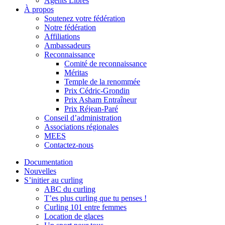
Agents Libres
À propos
Soutenez votre fédération
Notre fédération
Affiliations
Ambassadeurs
Reconnaissance
Comité de reconnaissance
Méritas
Temple de la renommée
Prix Cédric-Grondin
Prix Asham Entraîneur
Prix Réjean-Paré
Conseil d’administration
Associations régionales
MEES
Contactez-nous
Documentation
Nouvelles
S’initier au curling
ABC du curling
T’es plus curling que tu penses !
Curling 101 entre femmes
Location de glaces