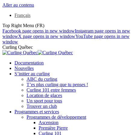
Aller au contenu
Français
Top Right Menu (FR)
Facebook page opens in new window
Instagram page opens in new
window
X page opens in new window
YouTube page opens in new
window
Curling Québec
Documentation
Nouvelles
S’initier au curling
ABC du curling
T’es plus curling que tu penses !
Curling 101 entre femmes
Location de glaces
Un sport pour tous
Trouver un club
Programmes et services
Programmes de développement
Ascension
Première Pierre
Curling 101