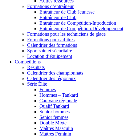
Autres ressources
Formations d’entraîneur
Entraîneur de Club Jeunesse
Entraîneur de Club
Entraîneur de Compétition-Introduction
Entraîneur de Compétition-Développement
Formations pour les techniciens de glace
Formations pour arbitres
Calendrier des formations
Sport sain et sécuritaire
Location d’équipement
Compétitions
Résultats
Calendrier des championnats
Calendrier des régionaux
Série Élite
Femmes
Hommes – Tankard
Caravane régionale
Qualif Tankard
Senior hommes
Senior femmes
Double Mixte
Maîtres Masculin
Maîtres Féminin