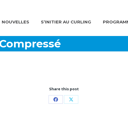
NOUVELLES
S’INITIER AU CURLING
PROGRAMM
-Compressé
Share this post
Partager
Partager
sur
sur
Facebook
X