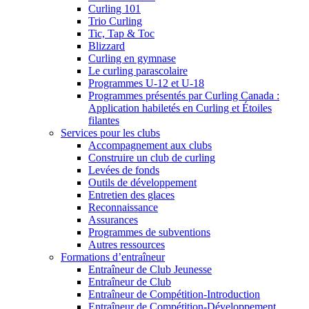
Curling 101
Trio Curling
Tic, Tap & Toc
Blizzard
Curling en gymnase
Le curling parascolaire
Programmes U-12 et U-18
Programmes présentés par Curling Canada :
Application habiletés en Curling et Étoiles
filantes
Services pour les clubs
Accompagnement aux clubs
Construire un club de curling
Levées de fonds
Outils de développement
Entretien des glaces
Reconnaissance
Assurances
Programmes de subventions
Autres ressources
Formations d’entraîneur
Entraîneur de Club Jeunesse
Entraîneur de Club
Entraîneur de Compétition-Introduction
Entraîneur de Compétition-Développement