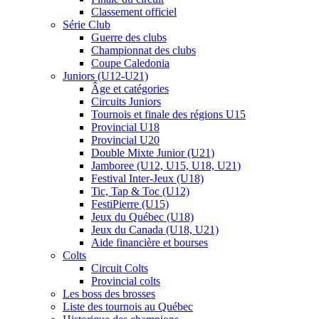
Classement officiel
Série Club
Guerre des clubs
Championnat des clubs
Coupe Caledonia
Juniors (U12-U21)
Âge et catégories
Circuits Juniors
Tournois et finale des régions U15
Provincial U18
Provincial U20
Double Mixte Junior (U21)
Jamboree (U12, U15, U18, U21)
Festival Inter-Jeux (U18)
Tic, Tap & Toc (U12)
FestiPierre (U15)
Jeux du Québec (U18)
Jeux du Canada (U18, U21)
Aide financière et bourses
Colts
Circuit Colts
Provincial colts
Les boss des brosses
Liste des tournois au Québec