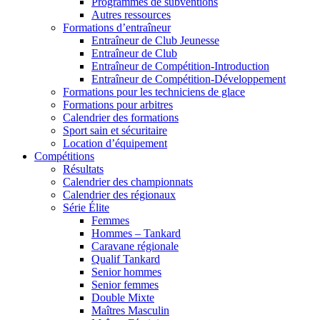
Programmes de subventions
Autres ressources
Formations d’entraîneur
Entraîneur de Club Jeunesse
Entraîneur de Club
Entraîneur de Compétition-Introduction
Entraîneur de Compétition-Développement
Formations pour les techniciens de glace
Formations pour arbitres
Calendrier des formations
Sport sain et sécuritaire
Location d’équipement
Compétitions
Résultats
Calendrier des championnats
Calendrier des régionaux
Série Élite
Femmes
Hommes – Tankard
Caravane régionale
Qualif Tankard
Senior hommes
Senior femmes
Double Mixte
Maîtres Masculin