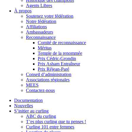
Historique des champions
Agents Libres
À propos
Soutenez votre fédération
Notre fédération
Affiliations
Ambassadeurs
Reconnaissance
Comité de reconnaissance
Méritas
Temple de la renommée
Prix Cédric-Grondin
Prix Asham Entraîneur
Prix Réjean-Paré
Conseil d’administration
Associations régionales
MEES
Contactez-nous
Documentation
Nouvelles
S’initier au curling
ABC du curling
T’es plus curling que tu penses !
Curling 101 entre femmes