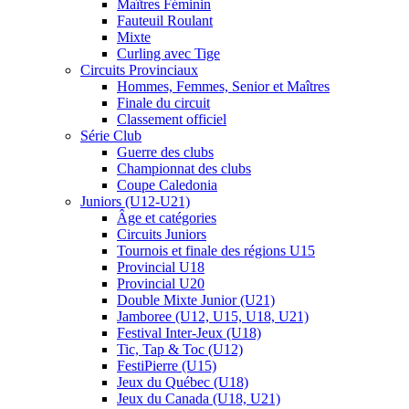
Maîtres Féminin
Fauteuil Roulant
Mixte
Curling avec Tige
Circuits Provinciaux
Hommes, Femmes, Senior et Maîtres
Finale du circuit
Classement officiel
Série Club
Guerre des clubs
Championnat des clubs
Coupe Caledonia
Juniors (U12-U21)
Âge et catégories
Circuits Juniors
Tournois et finale des régions U15
Provincial U18
Provincial U20
Double Mixte Junior (U21)
Jamboree (U12, U15, U18, U21)
Festival Inter-Jeux (U18)
Tic, Tap & Toc (U12)
FestiPierre (U15)
Jeux du Québec (U18)
Jeux du Canada (U18, U21)