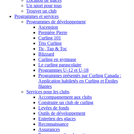
Location de glaces
Un sport pour tous
Trouver un club
Programmes et services
Programmes de développement
Ascension
Première Pierre
Curling 101
Trio Curling
Tic, Tap & Toc
Blizzard
Curling en gymnase
Le curling parascolaire
Programmes U-12 et U-18
Programmes présentés par Curling Canada :
Application habiletés en Curling et Étoiles
filantes
Services pour les clubs
Accompagnement aux clubs
Construire un club de curling
Levées de fonds
Outils de développement
Entretien des glaces
Reconnaissance
Assurances