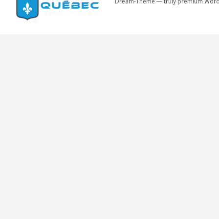
Dream-Theme — truly
premium Word