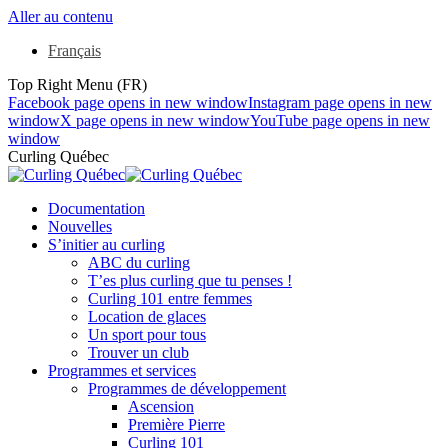
Aller au contenu
Français
Top Right Menu (FR)
Facebook page opens in new window
Instagram page opens in new
window
X page opens in new window
YouTube page opens in new
window
Curling Québec
Documentation
Nouvelles
S’initier au curling
ABC du curling
T’es plus curling que tu penses !
Curling 101 entre femmes
Location de glaces
Un sport pour tous
Trouver un club
Programmes et services
Programmes de développement
Ascension
Première Pierre
Curling 101