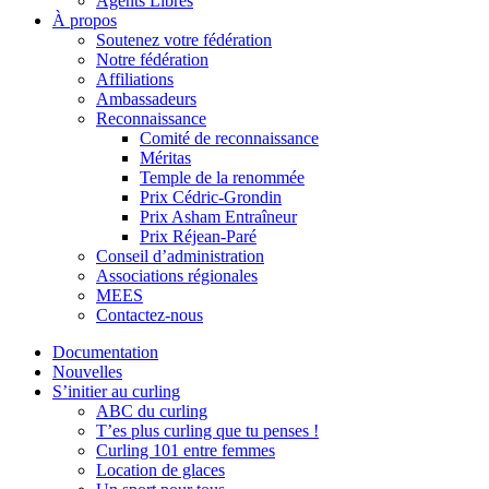
Agents Libres
À propos
Soutenez votre fédération
Notre fédération
Affiliations
Ambassadeurs
Reconnaissance
Comité de reconnaissance
Méritas
Temple de la renommée
Prix Cédric-Grondin
Prix Asham Entraîneur
Prix Réjean-Paré
Conseil d’administration
Associations régionales
MEES
Contactez-nous
Documentation
Nouvelles
S’initier au curling
ABC du curling
T’es plus curling que tu penses !
Curling 101 entre femmes
Location de glaces