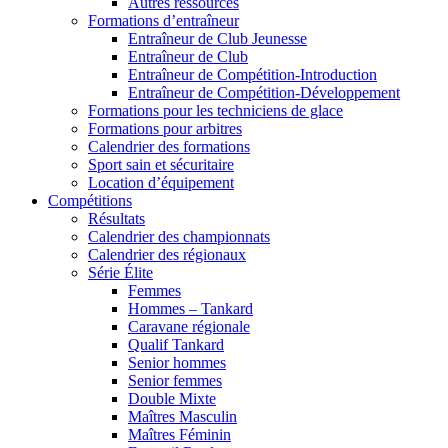
Autres ressources
Formations d’entraîneur
Entraîneur de Club Jeunesse
Entraîneur de Club
Entraîneur de Compétition-Introduction
Entraîneur de Compétition-Développement
Formations pour les techniciens de glace
Formations pour arbitres
Calendrier des formations
Sport sain et sécuritaire
Location d’équipement
Compétitions
Résultats
Calendrier des championnats
Calendrier des régionaux
Série Élite
Femmes
Hommes – Tankard
Caravane régionale
Qualif Tankard
Senior hommes
Senior femmes
Double Mixte
Maîtres Masculin
Maîtres Féminin