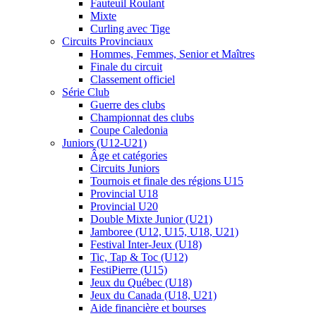
Fauteuil Roulant
Mixte
Curling avec Tige
Circuits Provinciaux
Hommes, Femmes, Senior et Maîtres
Finale du circuit
Classement officiel
Série Club
Guerre des clubs
Championnat des clubs
Coupe Caledonia
Juniors (U12-U21)
Âge et catégories
Circuits Juniors
Tournois et finale des régions U15
Provincial U18
Provincial U20
Double Mixte Junior (U21)
Jamboree (U12, U15, U18, U21)
Festival Inter-Jeux (U18)
Tic, Tap & Toc (U12)
FestiPierre (U15)
Jeux du Québec (U18)
Jeux du Canada (U18, U21)
Aide financière et bourses