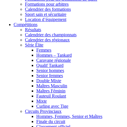
Formations pour arbitres
Calendrier des formations
Sport sain et sécuritaire
Location d’équipement
Compétitions
Résultats
Calendrier des championnats
Calendrier des régionaux
Série Élite
Femmes
Hommes – Tankard
Caravane régionale
Qualif Tankard
Senior hommes
Senior femmes
Double Mixte
Maîtres Masculin
Maîtres Féminin
Fauteuil Roulant
Mixte
Curling avec Tige
Circuits Provinciaux
Hommes, Femmes, Senior et Maîtres
Finale du circuit
Classement officiel