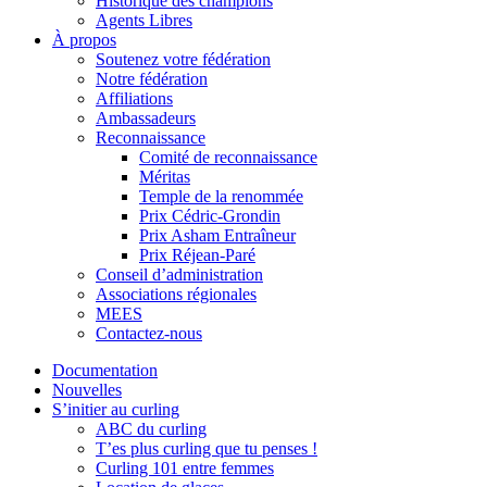
Historique des champions
Agents Libres
À propos
Soutenez votre fédération
Notre fédération
Affiliations
Ambassadeurs
Reconnaissance
Comité de reconnaissance
Méritas
Temple de la renommée
Prix Cédric-Grondin
Prix Asham Entraîneur
Prix Réjean-Paré
Conseil d’administration
Associations régionales
MEES
Contactez-nous
Documentation
Nouvelles
S’initier au curling
ABC du curling
T’es plus curling que tu penses !
Curling 101 entre femmes