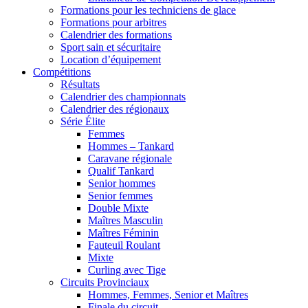
Formations pour les techniciens de glace
Formations pour arbitres
Calendrier des formations
Sport sain et sécuritaire
Location d’équipement
Compétitions
Résultats
Calendrier des championnats
Calendrier des régionaux
Série Élite
Femmes
Hommes – Tankard
Caravane régionale
Qualif Tankard
Senior hommes
Senior femmes
Double Mixte
Maîtres Masculin
Maîtres Féminin
Fauteuil Roulant
Mixte
Curling avec Tige
Circuits Provinciaux
Hommes, Femmes, Senior et Maîtres
Finale du circuit