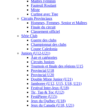
Maîtres Féminin
Fauteuil Roulant
Mixte
Curling avec Tige
Circuits Provinciaux
Hommes, Femmes, Senior et Maîtres
Finale du circuit
Classement officiel
Série Club
Guerre des clubs
Championnat des clubs
Coupe Caledonia
Juniors (U12-U21)
Âge et catégories
Circuits Juniors
Tournois et finale des régions U15
Provincial U18
Provincial U20
Double Mixte Junior (U21)
Jamboree (U12, U15, U18, U21)
Festival Inter-Jeux (U18)
Tic, Tap & Toc (U12)
FestiPierre (U15)
Jeux du Québec (U18)
Jeux du Canada (U18, U21)