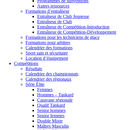
Programmes de subventions
Autres ressources
Formations d’entraîneur
Entraîneur de Club Jeunesse
Entraîneur de Club
Entraîneur de Compétition-Introduction
Entraîneur de Compétition-Développement
Formations pour les techniciens de glace
Formations pour arbitres
Calendrier des formations
Sport sain et sécuritaire
Location d’équipement
Compétitions
Résultats
Calendrier des championnats
Calendrier des régionaux
Série Élite
Femmes
Hommes – Tankard
Caravane régionale
Qualif Tankard
Senior hommes
Senior femmes
Double Mixte
Maîtres Masculin