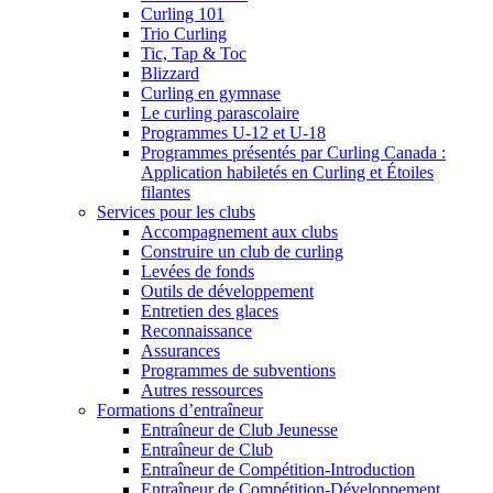
Curling 101
Trio Curling
Tic, Tap & Toc
Blizzard
Curling en gymnase
Le curling parascolaire
Programmes U-12 et U-18
Programmes présentés par Curling Canada :
Application habiletés en Curling et Étoiles
filantes
Services pour les clubs
Accompagnement aux clubs
Construire un club de curling
Levées de fonds
Outils de développement
Entretien des glaces
Reconnaissance
Assurances
Programmes de subventions
Autres ressources
Formations d’entraîneur
Entraîneur de Club Jeunesse
Entraîneur de Club
Entraîneur de Compétition-Introduction
Entraîneur de Compétition-Développement