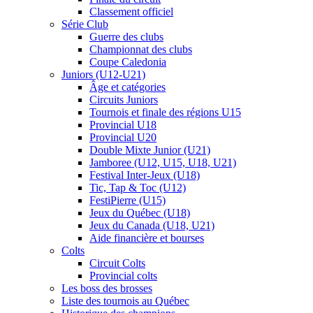
Classement officiel
Série Club
Guerre des clubs
Championnat des clubs
Coupe Caledonia
Juniors (U12-U21)
Âge et catégories
Circuits Juniors
Tournois et finale des régions U15
Provincial U18
Provincial U20
Double Mixte Junior (U21)
Jamboree (U12, U15, U18, U21)
Festival Inter-Jeux (U18)
Tic, Tap & Toc (U12)
FestiPierre (U15)
Jeux du Québec (U18)
Jeux du Canada (U18, U21)
Aide financière et bourses
Colts
Circuit Colts
Provincial colts
Les boss des brosses
Liste des tournois au Québec