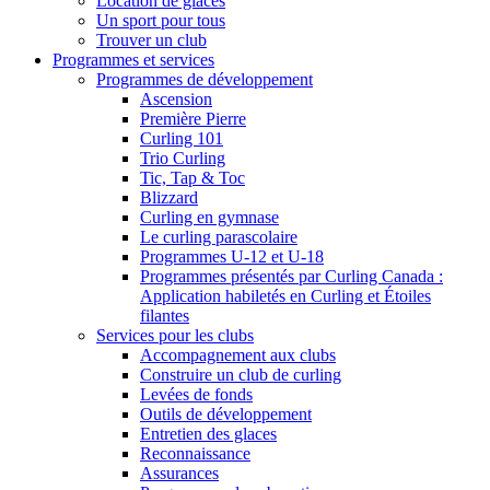
Location de glaces
Un sport pour tous
Trouver un club
Programmes et services
Programmes de développement
Ascension
Première Pierre
Curling 101
Trio Curling
Tic, Tap & Toc
Blizzard
Curling en gymnase
Le curling parascolaire
Programmes U-12 et U-18
Programmes présentés par Curling Canada :
Application habiletés en Curling et Étoiles
filantes
Services pour les clubs
Accompagnement aux clubs
Construire un club de curling
Levées de fonds
Outils de développement
Entretien des glaces
Reconnaissance
Assurances